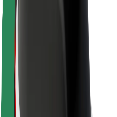
Acerca de Bolt
Sostenibilidad en Bolt
Project Zero
Blog
Sala de prensa
Directrices de la marca
Misión
Relación con inversores
Liderazgo
Marca
Medios
Fondo Urbano
Seguridad