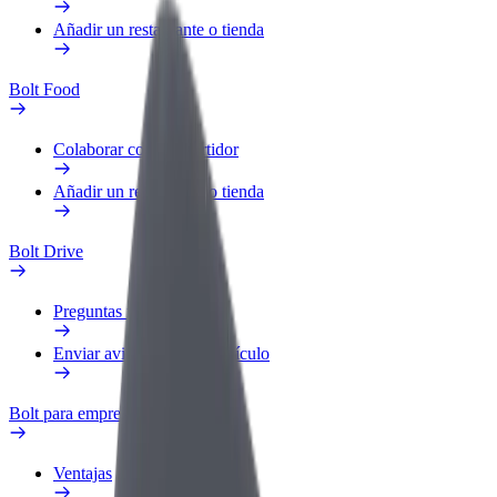
Añadir un restaurante o tienda
Bolt Food
Colaborar como repartidor
Añadir un restaurante o tienda
Bolt Drive
Preguntas frecuentes
Enviar aviso sobre un vehículo
Bolt para empresas
Ventajas