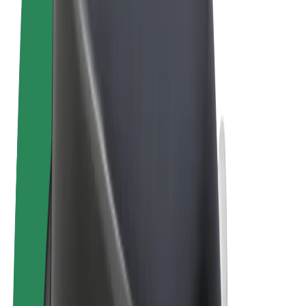
Términos y Condiciones
Privacidad
Cookies
© 2026 Bolt Technology OÜ
Productos
Viajes
Patinetes
Bolt Market
Bolt Food
Bolt Drive
Bolt para empresas