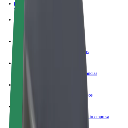
Preguntas frecuentes
Colaborar como conductor
Gana dinero colaborando con Bolt
Colaborar como repartidor
Repartí comida y cobrá todas las semanas
Añadir un restaurante o tienda
Llegá a más clientes y maximizá tus ganancias
Registrarse como propietario de flota
Añadí tu flota a Bolt y potenciá tus ingresos
Bolt para empresas
Productos y servicios de Bolt adaptados a tu empresa