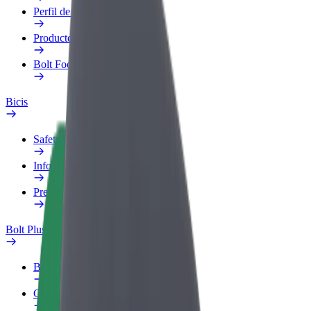
Perfil de trabajo
Productos
Bolt Food para empresas
Bicis
Safety Lab
Informar de un problema
Preguntas frecuentes
Bolt Plus
Beneficios
Cómo unirse