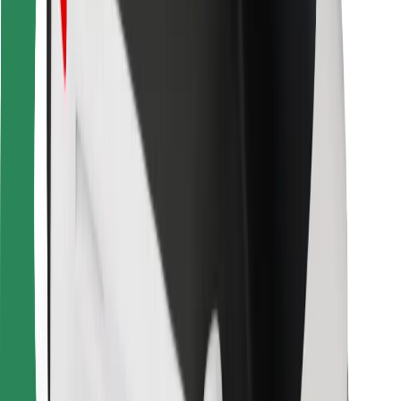
Para repartidores
Bolt Food
Para propietarios de flota
Para restaurantes
Bolt para empresas
Otros
Proveedores
Términos y Condiciones
Cookies
Seguridad
¡Conseguí un viaje en minutos!
Descargar la app de Bolt