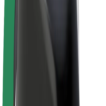
Bicis
Bolt Plus
Colabora con Bolt
Conductores
Ingresos de conductor/a
Repartidores
Ingresos de repartidor
Comercios de Bolt Food
Flotas
Franquicias
Empresa
Trabajá con nosotros