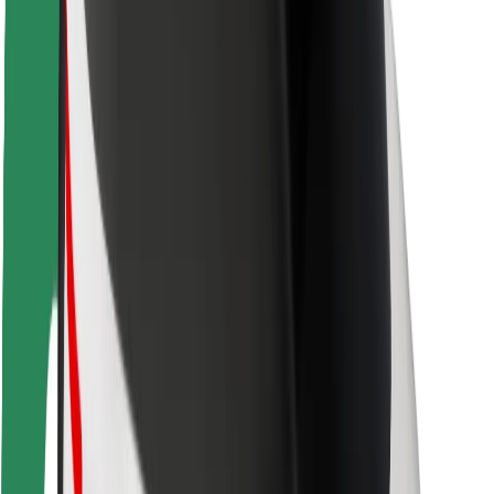
Seguridad para usuarios
Seguridad para conductores
Seguridad para patinetes
Safety Lab
Ciudades
Dónde estamos
Soluciones para las ciudades
Aeropuertos
Estaciones de carga de Bolt
Soporte
Para usuarios
Para conductores