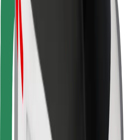
Para repartidores
Bolt Food
Para propietarios de flota
Para restaurantes
Bolt para empresas
Otros
Proveedores
Términos y Condiciones
Cookies
Seguridad
¡Conseguí un viaje en minutos!
Descargar la app de Bolt