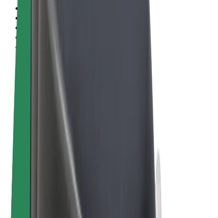
Términos y Condiciones
Privacidad
Cookies
© 2026 Bolt Technology OÜ
Productos
Viajes
Patinetes
Bolt Market
Bolt Food
Bolt Drive
Bolt para empresas