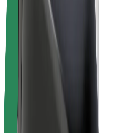
Bicis
Bolt Plus
Colabora con Bolt
Conductores
Ingresos de conductor/a
Repartidores
Ingresos de repartidor
Comercios de Bolt Food
Flotas
Franquicias
Empresa
Trabajá con nosotros