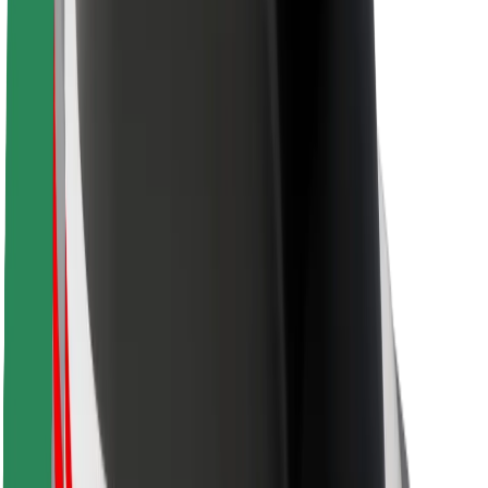
Seguridad para usuarios
Seguridad para conductores
Seguridad para patinetes
Safety Lab
Ciudades
Dónde estamos
Soluciones para las ciudades
Aeropuertos
Estaciones de carga de Bolt
Soporte
Para usuarios
Para conductores