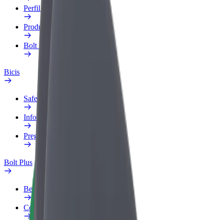
Perfil de trabajo
Productos
Bolt Food para empresas
Bicis
Safety Lab
Informar de un problema
Preguntas frecuentes
Bolt Plus
Beneficios
Cómo unirse