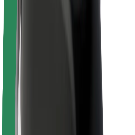
Acerca de Bolt
Sostenibilidad en Bolt
Project Zero
Blog
Sala de prensa
Directrices de la marca
Misión
Relación con inversores
Liderazgo
Marca
Medios
Fondo Urbano
Seguridad