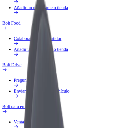
Añadir un restaurante o tienda
Bolt Food
Colaborar como repartidor
Añadir un restaurante o tienda
Bolt Drive
Preguntas frecuentes
Enviar aviso sobre un vehículo
Bolt para empresas
Ventajas