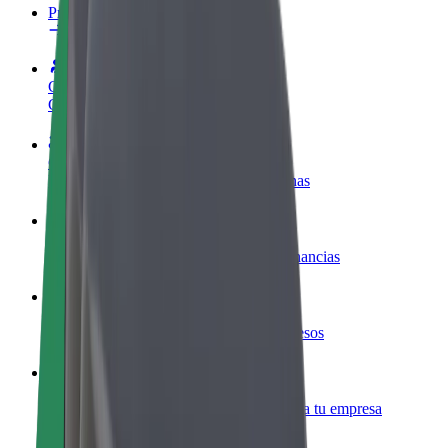
Preguntas frecuentes
Colaborar como conductor
Gana dinero colaborando con Bolt
Colaborar como repartidor
Repartí comida y cobrá todas las semanas
Añadir un restaurante o tienda
Llegá a más clientes y maximizá tus ganancias
Registrarse como propietario de flota
Añadí tu flota a Bolt y potenciá tus ingresos
Bolt para empresas
Productos y servicios de Bolt adaptados a tu empresa