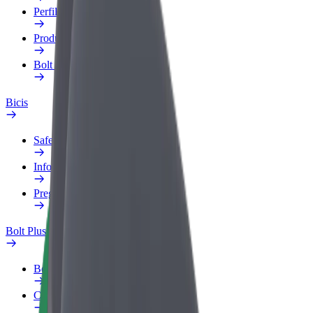
Perfil de trabajo
Productos
Bolt Food para empresas
Bicis
Safety Lab
Informar de un problema
Preguntas frecuentes
Bolt Plus
Beneficios
Cómo unirse