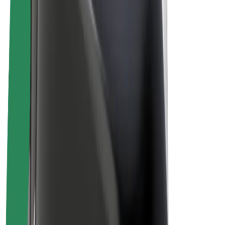
Bicis
Bolt Plus
Colabora con Bolt
Conductores
Ingresos de conductor/a
Repartidores
Ingresos de repartidor
Comercios de Bolt Food
Flotas
Franquicias
Empresa
Trabajá con nosotros