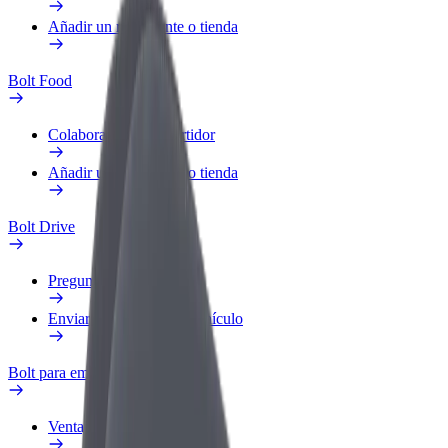
Añadir un restaurante o tienda
Bolt Food
Colaborar como repartidor
Añadir un restaurante o tienda
Bolt Drive
Preguntas frecuentes
Enviar aviso sobre un vehículo
Bolt para empresas
Ventajas