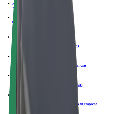
Preguntas frecuentes
Colaborar como conductor
Gana dinero colaborando con Bolt
Colaborar como repartidor
Repartí comida y cobrá todas las semanas
Añadir un restaurante o tienda
Llegá a más clientes y maximizá tus ganancias
Registrarse como propietario de flota
Añadí tu flota a Bolt y potenciá tus ingresos
Bolt para empresas
Productos y servicios de Bolt adaptados a tu empresa