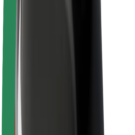
Acerca de Bolt
Sostenibilidad en Bolt
Project Zero
Blog
Sala de prensa
Directrices de la marca
Misión
Relación con inversores
Liderazgo
Marca
Medios
Fondo Urbano
Seguridad