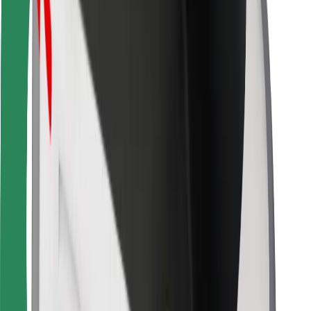
Para repartidores
Bolt Food
Para propietarios de flota
Para restaurantes
Bolt para empresas
Otros
Proveedores
Términos y Condiciones
Cookies
Seguridad
¡Conseguí un viaje en minutos!
Descargar la app de Bolt