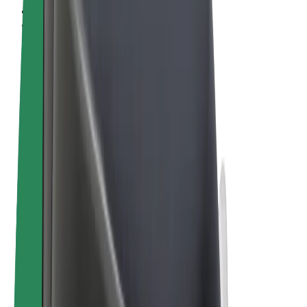
Términos y Condiciones
Privacidad
Cookies
© 2026 Bolt Technology OÜ
Productos
Viajes
Patinetes
Bolt Market
Bolt Food
Bolt Drive
Bolt para empresas