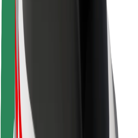
Seguridad para usuarios
Seguridad para conductores
Seguridad para patinetes
Safety Lab
Ciudades
Dónde estamos
Soluciones para las ciudades
Aeropuertos
Estaciones de carga de Bolt
Soporte
Para usuarios
Para conductores