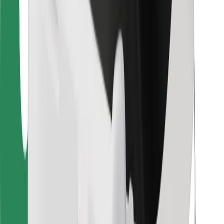
Para repartidores
Bolt Food
Para propietarios de flota
Para restaurantes
Bolt para empresas
Otros
Proveedores
Términos y Condiciones
Cookies
Seguridad
¡Conseguí un viaje en minutos!
Descargar la app de Bolt