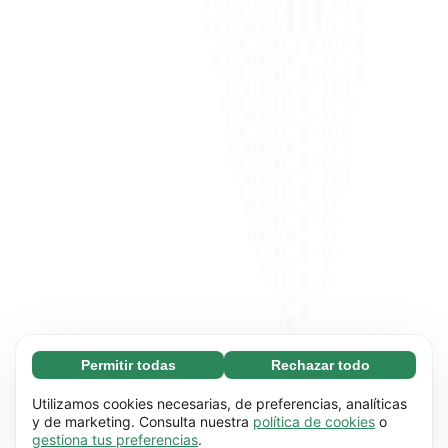
Permitir todas
Rechazar todo
Necesarias (65)
Las cookies necesarias ayudan a que nuestra
Más información
Utilizamos cookies necesarias, de preferencias, analíticas
página web funcione correctamente, pues
y de marketing. Consulta nuestra
política de cookies
o
gestiona tus preferencias
.
hace posible que se lleven a cabo funciones