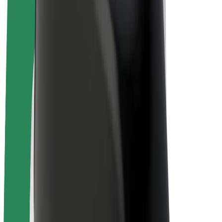
Bicis
Bolt Plus
Colabora con Bolt
Conductores
Ingresos de conductor/a
Repartidores
Ingresos de repartidor
Comercios de Bolt Food
Flotas
Franquicias
Empresa
Trabajá con nosotros