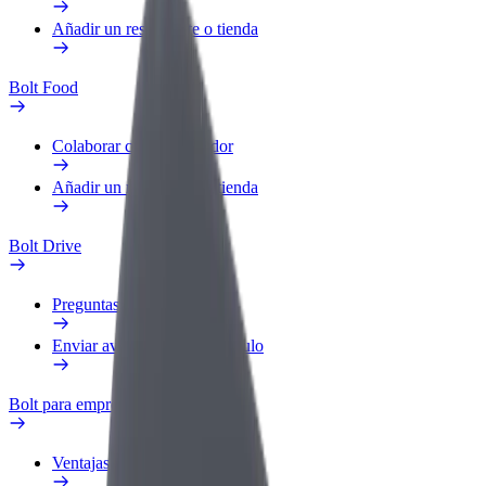
Añadir un restaurante o tienda
Bolt Food
Colaborar como repartidor
Añadir un restaurante o tienda
Bolt Drive
Preguntas frecuentes
Enviar aviso sobre un vehículo
Bolt para empresas
Ventajas