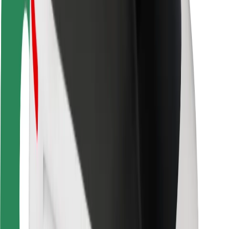
Seguridad para usuarios
Seguridad para conductores
Seguridad para patinetes
Safety Lab
Ciudades
Dónde estamos
Soluciones para las ciudades
Aeropuertos
Estaciones de carga de Bolt
Soporte
Para usuarios
Para conductores