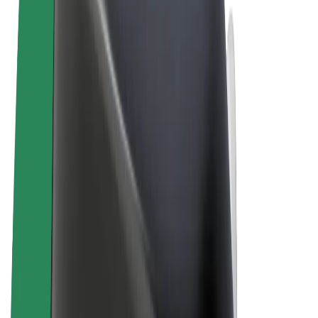
Términos y Condiciones
Privacidad
Cookies
© 2026 Bolt Technology OÜ
Productos
Viajes
Patinetes
Bolt Market
Bolt Food
Bolt Drive
Bolt para empresas