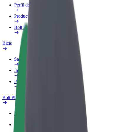
Perfil de trabajo
Productos
Bolt Food para empresas
Bicis
Safety Lab
Informar de un problema
Preguntas frecuentes
Bolt Plus
Beneficios
Cómo unirse