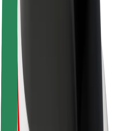
Acerca de Bolt
Sostenibilidad en Bolt
Project Zero
Blog
Sala de prensa
Directrices de la marca
Misión
Relación con inversores
Liderazgo
Marca
Medios
Fondo Urbano
Seguridad