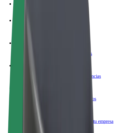
Preguntas frecuentes
Colaborar como conductor
Gana dinero colaborando con Bolt
Colaborar como repartidor
Repartí comida y cobrá todas las semanas
Añadir un restaurante o tienda
Llegá a más clientes y maximizá tus ganancias
Registrarse como propietario de flota
Añadí tu flota a Bolt y potenciá tus ingresos
Bolt para empresas
Productos y servicios de Bolt adaptados a tu empresa