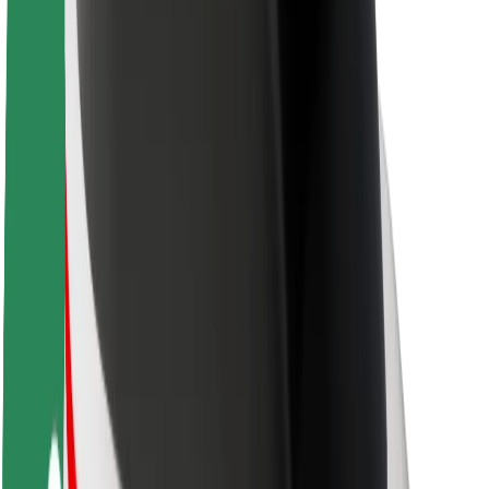
Acerca de Bolt
Sostenibilidad en Bolt
Project Zero
Blog
Sala de prensa
Directrices de la marca
Misión
Relación con inversores
Liderazgo
Marca
Medios
Fondo Urbano
Seguridad