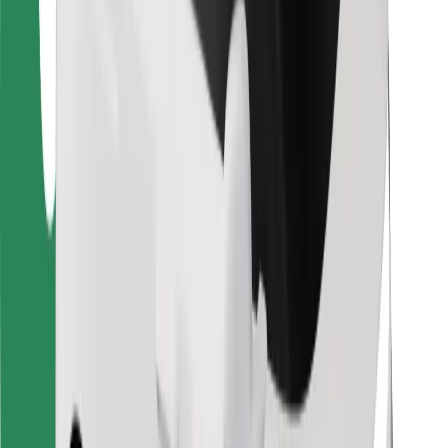
Para repartidores
Bolt Food
Para propietarios de flota
Para restaurantes
Bolt para empresas
Otros
Proveedores
Términos y Condiciones
Cookies
Seguridad
¡Conseguí un viaje en minutos!
Descargar la app de Bolt