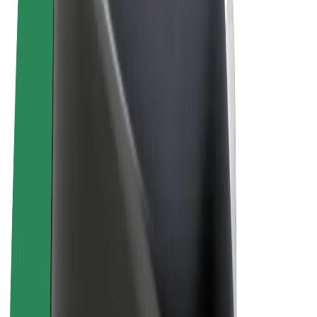
Términos y Condiciones
Privacidad
Cookies
© 2026 Bolt Technology OÜ
Productos
Viajes
Patinetes
Bolt Market
Bolt Food
Bolt Drive
Bolt para empresas