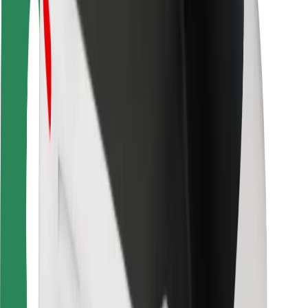
Seguridad para usuarios
Seguridad para conductores
Seguridad para patinetes
Safety Lab
Ciudades
Dónde estamos
Soluciones para las ciudades
Aeropuertos
Estaciones de carga de Bolt
Soporte
Para usuarios
Para conductores