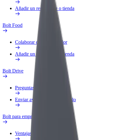
Añadir un restaurante o tienda
Bolt Food
Colaborar como repartidor
Añadir un restaurante o tienda
Bolt Drive
Preguntas frecuentes
Enviar aviso sobre un vehículo
Bolt para empresas
Ventajas