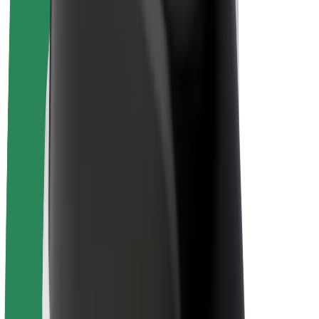
Bicis
Bolt Plus
Colabora con Bolt
Conductores
Ingresos de conductor/a
Repartidores
Ingresos de repartidor
Comercios de Bolt Food
Flotas
Franquicias
Empresa
Trabajá con nosotros