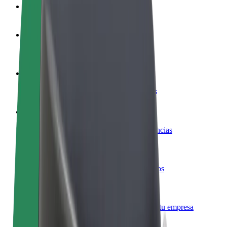
Preguntas frecuentes
Colaborar como conductor
Gana dinero colaborando con Bolt
Colaborar como repartidor
Repartí comida y cobrá todas las semanas
Añadir un restaurante o tienda
Llegá a más clientes y maximizá tus ganancias
Registrarse como propietario de flota
Añadí tu flota a Bolt y potenciá tus ingresos
Bolt para empresas
Productos y servicios de Bolt adaptados a tu empresa