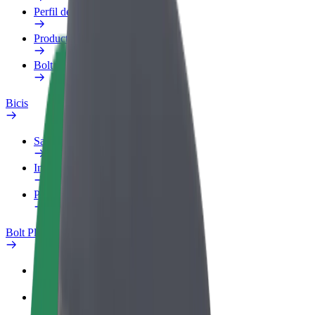
Perfil de trabajo
Productos
Bolt Food para empresas
Bicis
Safety Lab
Informar de un problema
Preguntas frecuentes
Bolt Plus
Beneficios
Cómo unirse