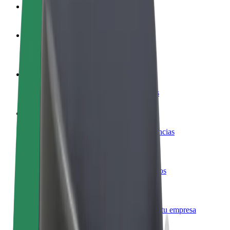
Preguntas frecuentes
Colaborar como conductor
Gana dinero colaborando con Bolt
Colaborar como repartidor
Repartí comida y cobrá todas las semanas
Añadir un restaurante o tienda
Llegá a más clientes y maximizá tus ganancias
Registrarse como propietario de flota
Añadí tu flota a Bolt y potenciá tus ingresos
Bolt para empresas
Productos y servicios de Bolt adaptados a tu empresa