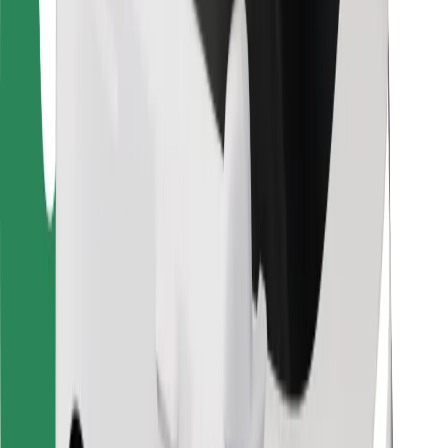
Para repartidores
Bolt Food
Para propietarios de flota
Para restaurantes
Bolt para empresas
Otros
Proveedores
Términos y Condiciones
Cookies
Seguridad
¡Conseguí un viaje en minutos!
Descargar la app de Bolt