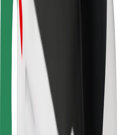
Seguridad para usuarios
Seguridad para conductores
Seguridad para patinetes
Safety Lab
Ciudades
Dónde estamos
Soluciones para las ciudades
Aeropuertos
Estaciones de carga de Bolt
Soporte
Para usuarios
Para conductores