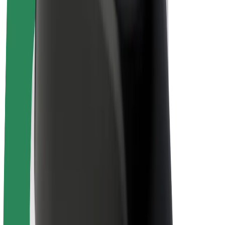
Bicis
Bolt Plus
Colabora con Bolt
Conductores
Ingresos de conductor/a
Repartidores
Ingresos de repartidor
Comercios de Bolt Food
Flotas
Franquicias
Empresa
Trabajá con nosotros