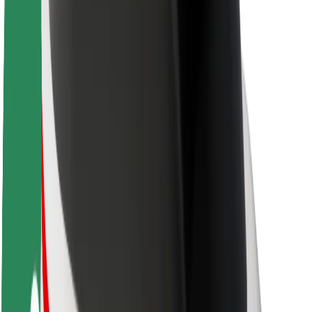
Acerca de Bolt
Sostenibilidad en Bolt
Project Zero
Blog
Sala de prensa
Directrices de la marca
Misión
Relación con inversores
Liderazgo
Marca
Medios
Fondo Urbano
Seguridad