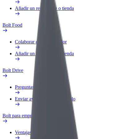
Añadir un restaurante o tienda
Bolt Food
Colaborar como repartidor
Añadir un restaurante o tienda
Bolt Drive
Preguntas frecuentes
Enviar aviso sobre un vehículo
Bolt para empresas
Ventajas