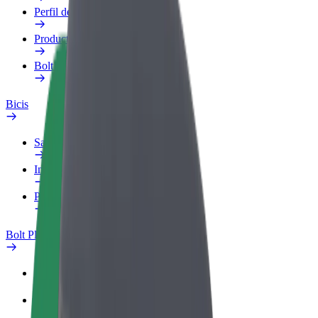
Perfil de trabajo
Productos
Bolt Food para empresas
Bicis
Safety Lab
Informar de un problema
Preguntas frecuentes
Bolt Plus
Beneficios
Cómo unirse