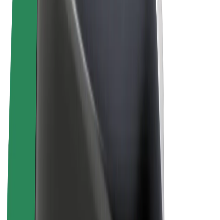
Términos y Condiciones
Privacidad
Cookies
© 2026 Bolt Technology OÜ
Productos
Viajes
Patinetes
Bolt Market
Bolt Food
Bolt Drive
Bolt para empresas