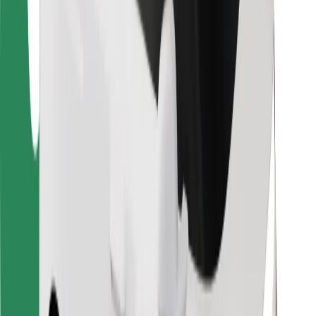
Bolt Food
Para propietarios de flota
Para restaurantes
Bolt para empresas
Otros
Proveedores
Términos y Condiciones
Cookies
Seguridad
¡Conseguí un viaje en minutos!
Descargar la app de Bolt
Encontrá tu comida favorita