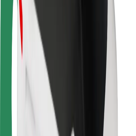
Seguridad para conductores
Seguridad para patinetes
Safety Lab
Ciudades
Dónde estamos
Soluciones para las ciudades
Aeropuertos
Estaciones de carga de Bolt
Soporte
Para usuarios
Para conductores
Para repartidores