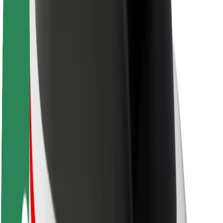
Sostenibilidad en Bolt
Project Zero
Blog
Sala de prensa
Directrices de la marca
Misión
Relación con inversores
Liderazgo
Marca
Medios
Fondo Urbano
Seguridad
Seguridad para usuarios