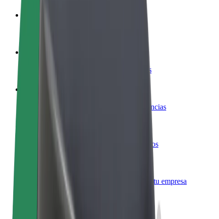
Colaborar como conductor
Gana dinero colaborando con Bolt
Colaborar como repartidor
Repartí comida y cobrá todas las semanas
Añadir un restaurante o tienda
Llegá a más clientes y maximizá tus ganancias
Registrarse como propietario de flota
Añadí tu flota a Bolt y potenciá tus ingresos
Bolt para empresas
Productos y servicios de Bolt adaptados a tu empresa