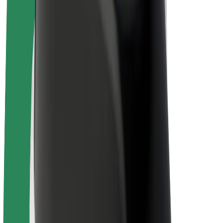
Bolt Plus
Colabora con Bolt
Conductores
Ingresos de conductor/a
Repartidores
Ingresos de repartidor
Comercios de Bolt Food
Flotas
Franquicias
Empresa
Trabajá con nosotros
Acerca de Bolt