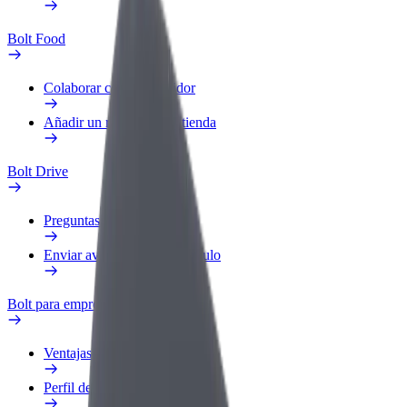
Bolt Food
Colaborar como repartidor
Añadir un restaurante o tienda
Bolt Drive
Preguntas frecuentes
Enviar aviso sobre un vehículo
Bolt para empresas
Ventajas
Perfil de trabajo