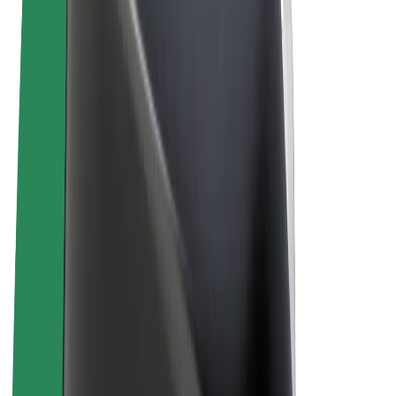
Términos y Condiciones
Privacidad
Cookies
© 2026 Bolt Technology OÜ
Productos
Viajes
Patinetes
Bolt Market
Bolt Food
Bolt Drive
Bolt para empresas
Bicis