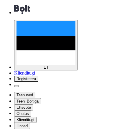
ET
Klienditugi
Registreeru
Teenused
Teeni Boltiga
Ettevõte
Ohutus
Klienditugi
Linnad