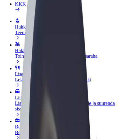
KKK
Hakka juhiks
Teeni siis, kui sulle sobib
Hakka kulleriks
Toimeta tellimused kohale ja teeni lisaraha
Lisa restoran või pood
Leia rohkem kliente ja suurenda müüki
Liitu sõidukipargi omanikuna
Lisa oma sõidukipark Bolti platvormile ja suurenda
sissetulekut
Bolt for Business
Bolti teenused sinu ettevõttele