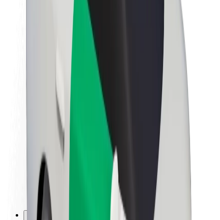
Töövõimalused
Boltist lähemalt
Bolt ja kestlikkus
Nullprojekt
Blogi
Uudised
Kaubamärgi suunised
Missioon
Investorsuhted
Juhtkond
Bränd
Meedia
Urban Fund
Ohutus