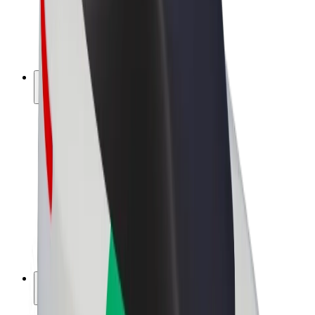
Bolt for Business
Elektrijalgrattad
Bolt Plus
Teeni Boltiga
Juhid
Juhi sissetulek
Kullerid
Kulleri sissetulek
Bolt Food restoranidele ja poodidele
Sõidukipargid
Frantsiisid
Ettevõte