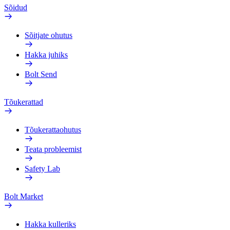
Sõidud
Sõitjate ohutus
Hakka juhiks
Bolt Send
Tõukerattad
Tõukerattaohutus
Teata probleemist
Safety Lab
Bolt Market
Hakka kulleriks