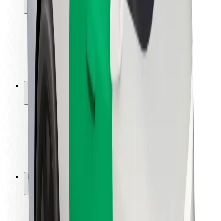
Sõitjate ohutus
Juhtide ohutus
Tõukerattaohutus
Safety Lab
Linnad
Asukohad
Lahendused linnadele
Lennujaamad
Bolti laadimisdokid
Klienditugi
Sõitjatele
Juhtidele