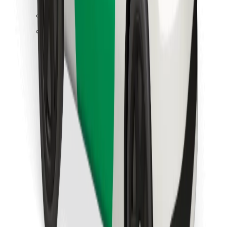
Leia oma lemmiktoidud!
Laadi alla Bolt Foodi rakendus