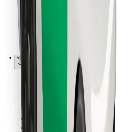
Kulleritele
Bolt Food
Sõidukiparkidele
Restoranidele
Bolt for Business
Muu
Tarnijad
Tingimused
Küpsised
Turvalisus
Telli auto minutitega!
Laadi alla Bolti rakendus