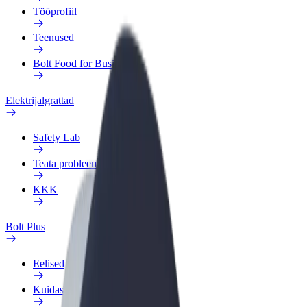
Tööprofiil
Teenused
Bolt Food for Business
Elektrijalgrattad
Safety Lab
Teata probleemist
KKK
Bolt Plus
Eelised
Kuidas liituda