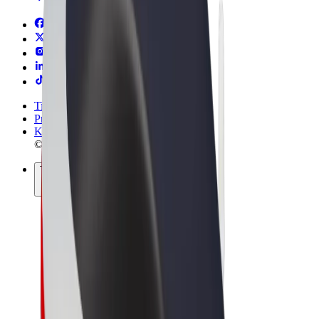
Tingimused
Privaatsus
Küpsised
© 2026 Bolt Technology OÜ
Teenused
Sõidud
Tõukerattad
Bolt Market
Bolt Food
Bolt Drive