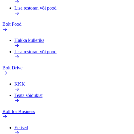
Lisa restoran või pood
Bolt Food
Hakka kulleriks
Lisa restoran või pood
Bolt Drive
KKK
Teata sõidukist
Bolt for Business
Eelised