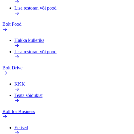
Lisa restoran või pood
Bolt Food
Hakka kulleriks
Lisa restoran või pood
Bolt Drive
KKK
Teata sõidukist
Bolt for Business
Eelised