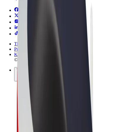
Tingimused
Privaatsus
Küpsised
© 2026 Bolt Technology OÜ
Teenused
Sõidud
Tõukerattad
Bolt Market
Bolt Food
Bolt Drive