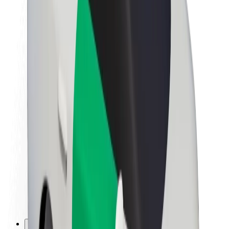
Töövõimalused
Boltist lähemalt
Bolt ja kestlikkus
Nullprojekt
Blogi
Uudised
Kaubamärgi suunised
Missioon
Investorsuhted
Juhtkond
Bränd
Meedia
Urban Fund
Ohutus