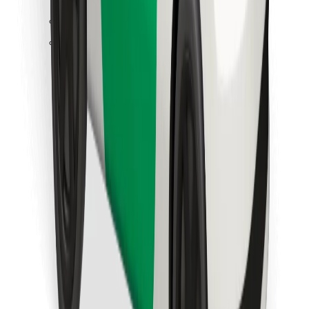
Leia oma lemmiktoidud!
Laadi alla Bolt Foodi rakendus