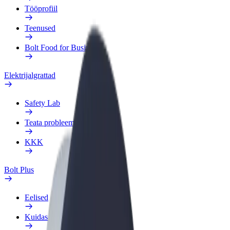
Tööprofiil
Teenused
Bolt Food for Business
Elektrijalgrattad
Safety Lab
Teata probleemist
KKK
Bolt Plus
Eelised
Kuidas liituda