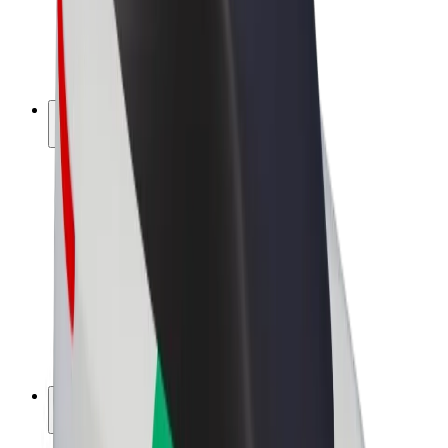
Bolt for Business
Elektrijalgrattad
Bolt Plus
Teeni Boltiga
Juhid
Juhi sissetulek
Kullerid
Kulleri sissetulek
Bolt Food restoranidele ja poodidele
Sõidukipargid
Frantsiisid
Ettevõte