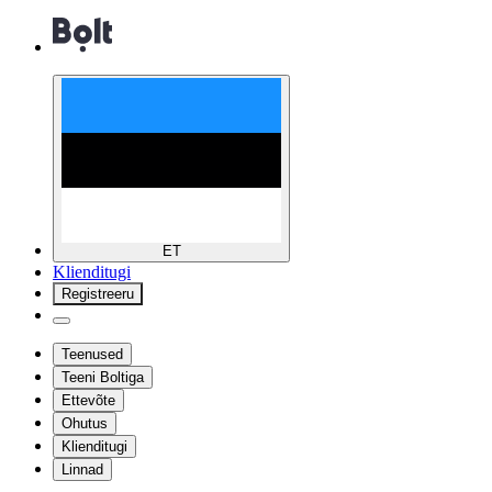
ET
Klienditugi
Registreeru
Teenused
Teeni Boltiga
Ettevõte
Ohutus
Klienditugi
Linnad