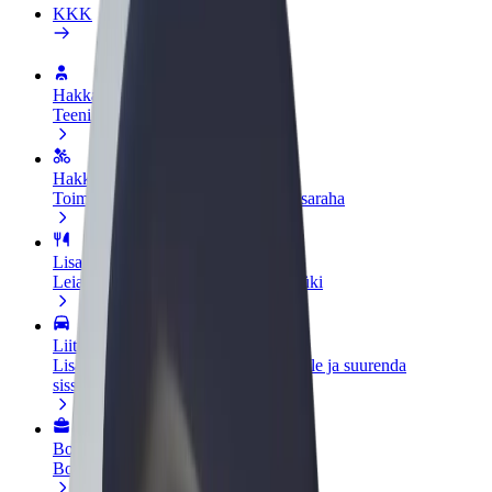
KKK
Hakka juhiks
Teeni siis, kui sulle sobib
Hakka kulleriks
Toimeta tellimused kohale ja teeni lisaraha
Lisa restoran või pood
Leia rohkem kliente ja suurenda müüki
Liitu sõidukipargi omanikuna
Lisa oma sõidukipark Bolti platvormile ja suurenda
sissetulekut
Bolt for Business
Bolti teenused sinu ettevõttele