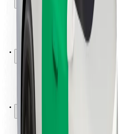
Sõitjate ohutus
Juhtide ohutus
Tõukerattaohutus
Safety Lab
Linnad
Asukohad
Lahendused linnadele
Lennujaamad
Bolti laadimisdokid
Klienditugi
Sõitjatele
Juhtidele