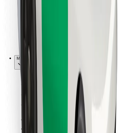
Kulleritele
Bolt Food
Sõidukiparkidele
Restoranidele
Bolt for Business
Muu
Tarnijad
Tingimused
Küpsised
Turvalisus
Telli auto minutitega!
Laadi alla Bolti rakendus