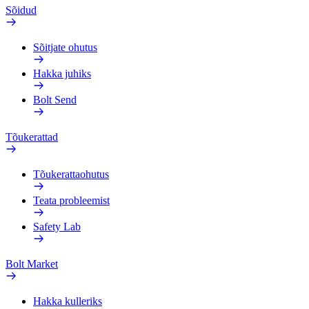
Sõidud
Sõitjate ohutus
Hakka juhiks
Bolt Send
Tõukerattad
Tõukerattaohutus
Teata probleemist
Safety Lab
Bolt Market
Hakka kulleriks