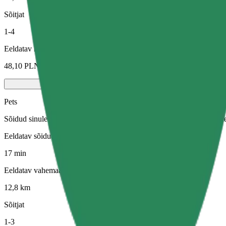
Sõitjat
1-4
Eeldatav hind
48,10 PLN
Pets
Sõidud sinule ja sinu lemmikloomale. Koerad peavad kandma korvõret,
Eeldatav sõiduaeg
17 min
Eeldatav vahemaa
12,8 km
Sõitjat
1-3