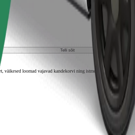
Telli sõit
 väikesed loomad vajavad kandekorvi ning istmed tuleb kaitsta tekiga