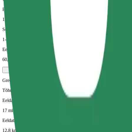
Eeldatav vahemaa
12,8 km
Sõitjat
1-4
Eeldatav hind
60,50 PLN
Green
Tõhusad sõidud hübriid- ja elektrisõidukitega
Eeldatav sõiduaeg
17 min
Eeldatav vahemaa
12,8 km