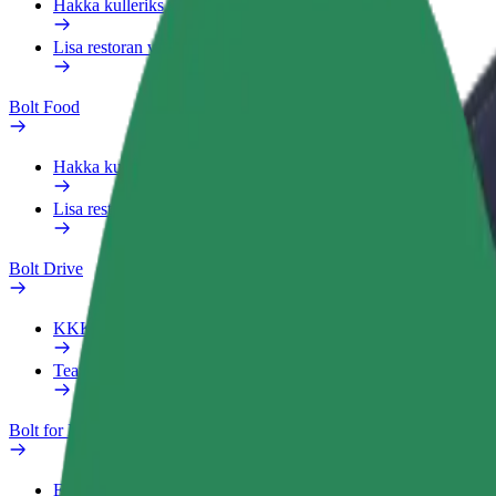
Hakka kulleriks
Lisa restoran või pood
Bolt Food
Hakka kulleriks
Lisa restoran või pood
Bolt Drive
KKK
Teata sõidukist
Bolt for Business
Eelised