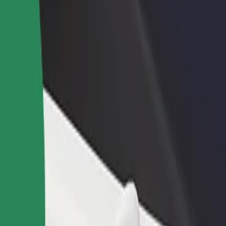
 restoran või pood
Liitu sõidukipargi omanikuna
 rohkem kliente ja suurenda
Lisa oma sõidukipark Bolti platvormile ja
ki
sissetulekut
no Centrum
m? Tutvu meie teenustega ja leia endale sobivaim lahendus.
Laadi rakendus alla