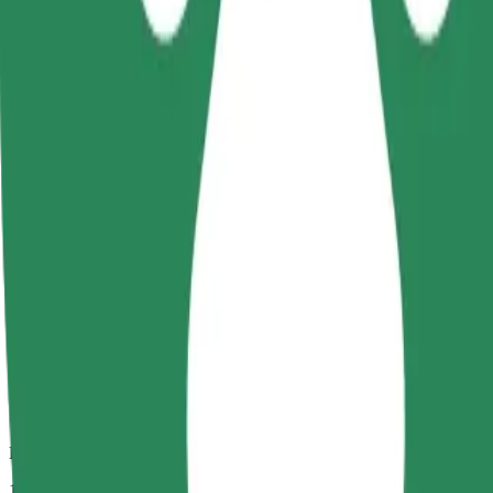
Usaldusväärsed sõidud igapäevaste keskmise suurusega autodega.
Eeldatav sõiduaeg
17 min
Eeldatav vahemaa
12,8 km
Sõitjat
1-4
Eeldatav hind
51,40 PLN
Comfort
Suuremad autod, kus on rohkem ruumi nii sõitjatele kui ka nende paga
Eeldatav sõiduaeg
17 min