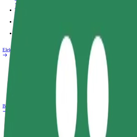
Tööprofiil
Teenused
Bolt Food for Business
Elektrijalgrattad
Safety Lab
Teata probleemist
KKK
Bolt Plus
Eelised
Kuidas liituda