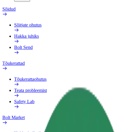
Sõidud
Sõitjate ohutus
Hakka juhiks
Bolt Send
Tõukerattad
Tõukerattaohutus
Teata probleemist
Safety Lab
Bolt Market