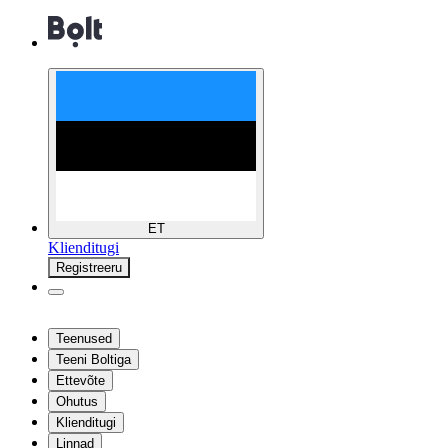
ET
Klienditugi
Registreeru
Teenused
Teeni Boltiga
Ettevõte
Ohutus
Klienditugi
Linnad