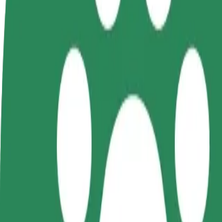
KKK
Hakka juhiks
Hakka kulleriks
Lisa
Teeni siis, kui sulle
Toimeta tellimused kohale ja teeni
Leia
sobib
lisaraha
müü
Kuidas jõuda asukohast McDonald's sihtkohta Miel
Kas sul on vaja jõuda asukohast McDonald's sihtkohta Mielno Centru
Kust
McDonald's
Kuhu
Mielno Centrum
Mugavad sõidud on vaid mõne nupuvajutuse kaugusel!
Bolt