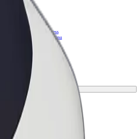
Bolt for Business
 suurenda
Bolti teenused sinu
ettevõttele