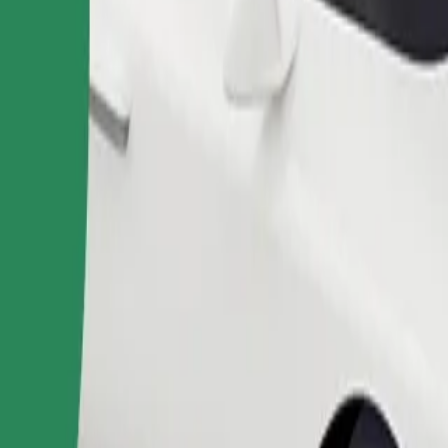
Telli sõit
sile