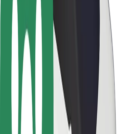
Sõitjate ohutus
Juhtide ohutus
Tõukerattaohutus
Safety Lab
Linnad
Asukohad
Lahendused linnadele
Lennujaamad
Bolti laadimisdokid
Klienditugi
Sõitjatele
Juhtidele
Kulleritele