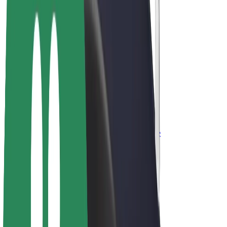
Elektrijalgrattad
Bolt Plus
Teeni Boltiga
Juhid
Juhi sissetulek
Kullerid
Kulleri sissetulek
Bolt Food restoranidele ja poodidele
Sõidukipargid
Frantsiisid
Ettevõte
Töövõimalused
Boltist lähemalt