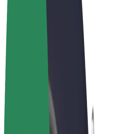
Tingimused
Privaatsus
Küpsised
© 2026 Bolt Technology OÜ
Teenused
Sõidud
Tõukerattad
Bolt Market
Bolt Food
Bolt Drive
Bolt for Business