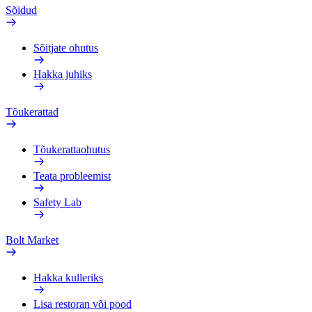
Sõidud
Sõitjate ohutus
Hakka juhiks
Tõukerattad
Tõukerattaohutus
Teata probleemist
Safety Lab
Bolt Market
Hakka kulleriks
Lisa restoran või pood