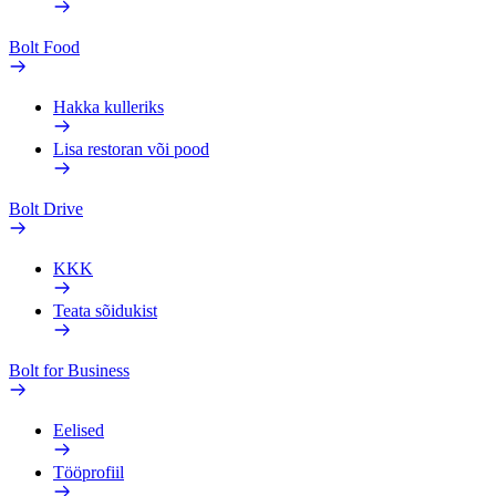
Bolt Food
Hakka kulleriks
Lisa restoran või pood
Bolt Drive
KKK
Teata sõidukist
Bolt for Business
Eelised
Tööprofiil