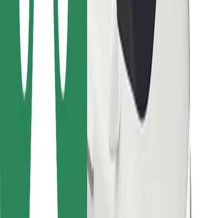
Bolt Food
Sõidukiparkidele
Restoranidele
Bolt for Business
Muu
Tarnijad
Tingimused
Küpsised
Turvalisus
Telli auto minutitega!
Laadi alla Bolti rakendus
Leia oma lemmiktoidud!