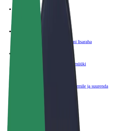
Hakka juhiks
Teeni siis, kui sulle sobib
Hakka kulleriks
Toimeta tellimused kohale ja teeni lisaraha
Lisa restoran või pood
Leia rohkem kliente ja suurenda müüki
Liitu sõidukipargi omanikuna
Lisa oma sõidukipark Bolti platvormile ja suurenda
sissetulekut
Bolt for Business
Bolti teenused sinu ettevõttele