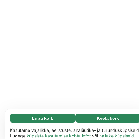
Luba kõik
Keela kõik
Vajalikud (65)
Vajalikud küpsised aitavad meil muuta veebisaidi
Loe lisa
Kasutame vajalikke, eelistuste, analüütika- ja turundusküpsiseid
paremini kasutatavaks, näiteks saad tänu neile meie
Lugege
küpsiste kasutamise kohta infot
või
hallake küpsiseid
.