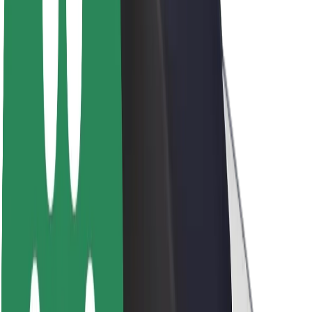
Bolt ja kestlikkus
Nullprojekt
Blogi
Uudised
Kaubamärgi suunised
Missioon
Investorsuhted
Juhtkond
Bränd
Meedia
Urban Fund
Ohutus