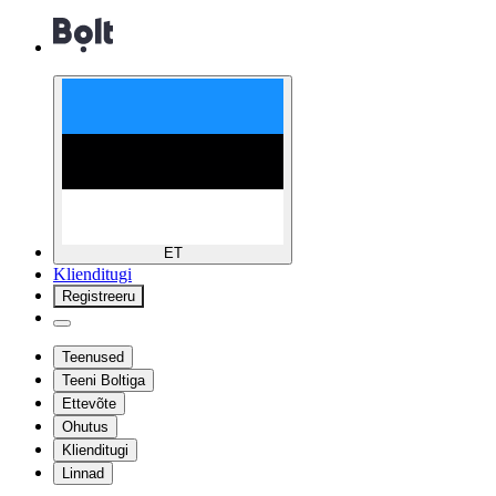
ET
Klienditugi
Registreeru
Teenused
Teeni Boltiga
Ettevõte
Ohutus
Klienditugi
Linnad