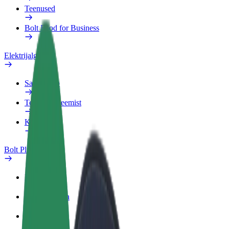
Teenused
Bolt Food for Business
Elektrijalgrattad
Safety Lab
Teata probleemist
KKK
Bolt Plus
Eelised
Kuidas liituda
KKK