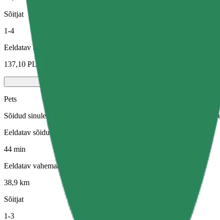
Sõitjat
1-4
Eeldatav hind
137,10 PLN
Pets
Sõidud sinule ja sinu lemmikloomale. Koerad peavad kandma korvõret,
Eeldatav sõiduaeg
44 min
Eeldatav vahemaa
38,9 km
Sõitjat
1-3