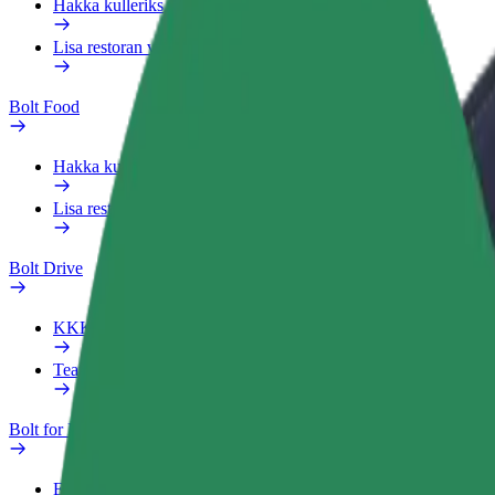
Hakka kulleriks
Lisa restoran või pood
Bolt Food
Hakka kulleriks
Lisa restoran või pood
Bolt Drive
KKK
Teata sõidukist
Bolt for Business
Eelised