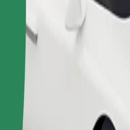
Telli sõit
sile