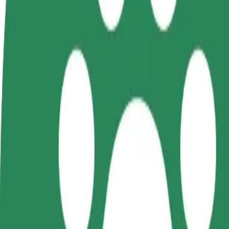
KKK
Hakka juhiks
Hakka kulleriks
Lisa
Teeni siis, kui sulle
Toimeta tellimused kohale ja teeni
Leia
sobib
lisaraha
müü
Kuidas jõuda asukohast Mielno Centrum sihtkohta
Kas sul on vaja jõuda asukohast Mielno Centrum sihtkohta Dworzec P
Kust
Mielno Centrum
Kuhu
Dworzec PKP
Mugavad sõidud on vaid mõne nupuvajutuse kaugusel!
Bolt