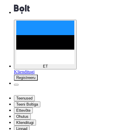
ET
Klienditugi
Registreeru
Teenused
Teeni Boltiga
Ettevõte
Ohutus
Klienditugi
Linnad