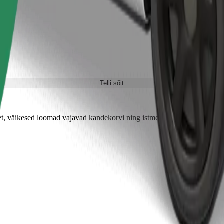
Telli sõit
 väikesed loomad vajavad kandekorvi ning istmed tuleb kaitsta tekiga