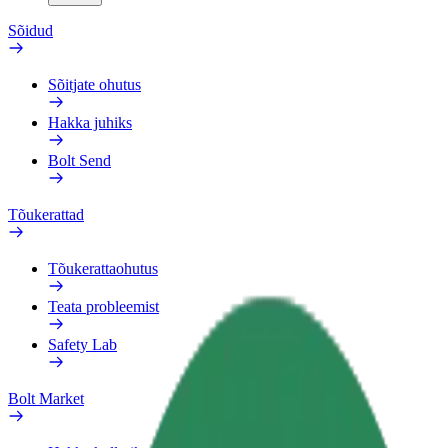
Sõidud
Sõitjate ohutus
Hakka juhiks
Bolt Send
Tõukerattad
Tõukerattaohutus
Teata probleemist
Safety Lab
Bolt Market