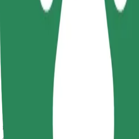
Usaldusväärsed sõidud igapäevaste keskmise suurusega autodega.
Eeldatav sõiduaeg
44 min
Eeldatav vahemaa
38,9 km
Sõitjat
1-4
Eeldatav hind
142,50 PLN
Comfort
Suuremad autod, kus on rohkem ruumi nii sõitjatele kui ka nende paga
Eeldatav sõiduaeg
44 min