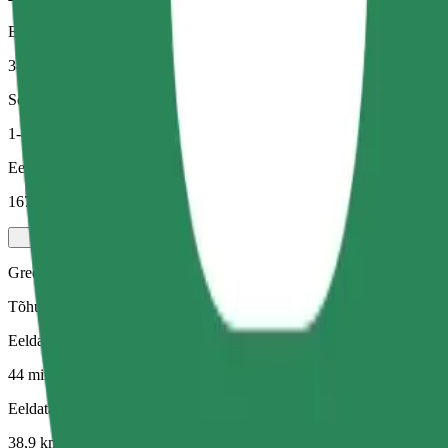
Eeldatav vahemaa
38,9 km
Sõitjat
1-4
Eeldatav hind
167,70 PLN
Green
Tõhusad sõidud hübriid- ja elektrisõidukitega
Eeldatav sõiduaeg
44 min
Eeldatav vahemaa
38,9 km