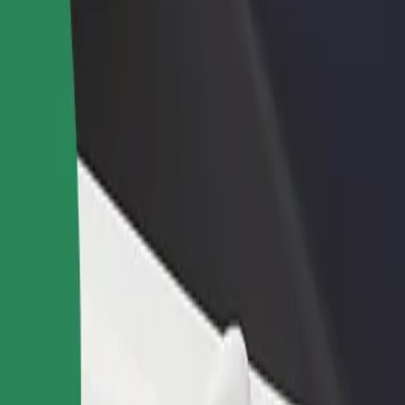
 restoran või pood
Liitu sõidukipargi omanikuna
 rohkem kliente ja suurenda
Lisa oma sõidukipark Bolti platvormile ja
ki
sissetulekut
 Dworzec PKP
KP? Tutvu meie teenustega ja leia endale sobivaim lahendus.
Laadi rakendus alla