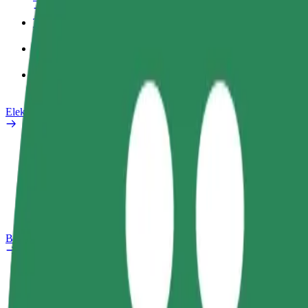
Tööprofiil
Teenused
Bolt Food for Business
Elektrijalgrattad
Safety Lab
Teata probleemist
KKK
Bolt Plus
Eelised
Kuidas liituda