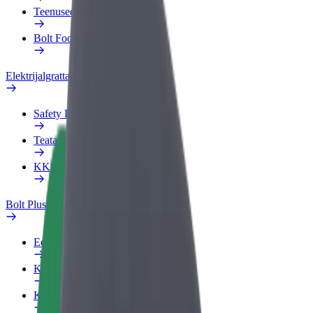
Teenused
Bolt Food for Business
Elektrijalgrattad
Safety Lab
Teata probleemist
KKK
Bolt Plus
Eelised
Kuidas liituda
KKK