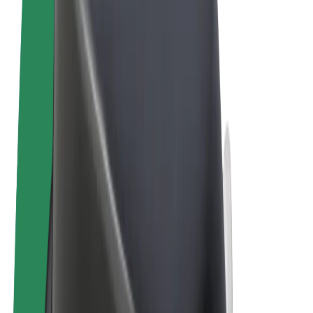
Tingimused
Privaatsus
Küpsised
© 2026 Bolt Technology OÜ
Teenused
Sõidud
Tõukerattad
Bolt Market
Bolt Food
Bolt Drive
Bolt for Business