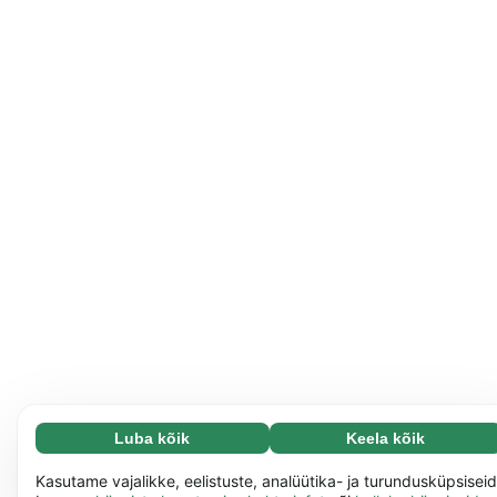
Luba kõik
Keela kõik
Vajalikud (65)
Vajalikud küpsised aitavad meil muuta veebisaidi
Loe lisa
Kasutame vajalikke, eelistuste, analüütika- ja turundusküpsiseid