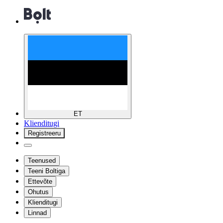
ET
Klienditugi
Registreeru
Teenused
Teeni Boltiga
Ettevõte
Ohutus
Klienditugi
Linnad