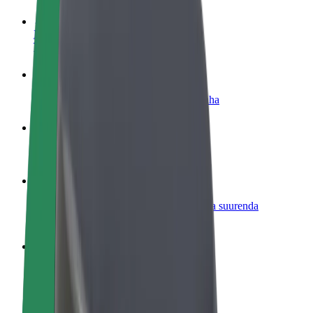
Hakka juhiks
Teeni siis, kui sulle sobib
Hakka kulleriks
Toimeta tellimused kohale ja teeni lisaraha
Lisa restoran või pood
Leia rohkem kliente ja suurenda müüki
Liitu sõidukipargi omanikuna
Lisa oma sõidukipark Bolti platvormile ja suurenda
sissetulekut
Bolt for Business
Bolti teenused sinu ettevõttele