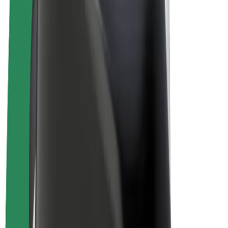
Elektrijalgrattad
Bolt Plus
Teeni Boltiga
Juhid
Juhi sissetulek
Kullerid
Kulleri sissetulek
Bolt Food restoranidele ja poodidele
Sõidukipargid
Frantsiisid
Ettevõte
Töövõimalused
Boltist lähemalt