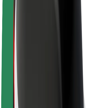
Bolt ja kestlikkus
Nullprojekt
Blogi
Uudised
Kaubamärgi suunised
Missioon
Investorsuhted
Juhtkond
Bränd
Meedia
Urban Fund
Ohutus