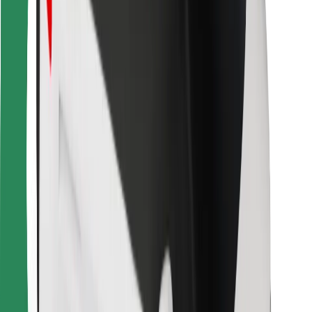
Bolt Food
Sõidukiparkidele
Restoranidele
Bolt for Business
Muu
Tarnijad
Tingimused
Küpsised
Turvalisus
Telli auto minutitega!
Laadi alla Bolti rakendus
Leia oma lemmiktoidud!