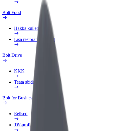
Bolt Food
Hakka kulleriks
Lisa restoran või pood
Bolt Drive
KKK
Teata sõidukist
Bolt for Business
Eelised
Tööprofiil