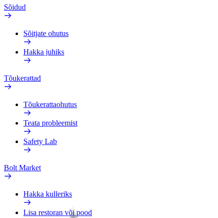
Sõidud
Sõitjate ohutus
Hakka juhiks
Tõukerattad
Tõukerattaohutus
Teata probleemist
Safety Lab
Bolt Market
Hakka kulleriks
Lisa restoran või pood