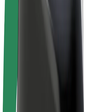
Bolt for Business
Elektrijalgrattad
Bolt Plus
Teeni Boltiga
Juhid
Juhi sissetulek
Kullerid
Kulleri sissetulek
Bolt Food restoranidele ja poodidele
Sõidukipargid
Frantsiisid
Ettevõte