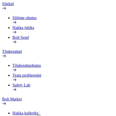
Sõidud
Sõitjate ohutus
Hakka juhiks
Bolt Send
Tõukerattad
Tõukerattaohutus
Teata probleemist
Safety Lab
Bolt Market
Hakka kulleriks