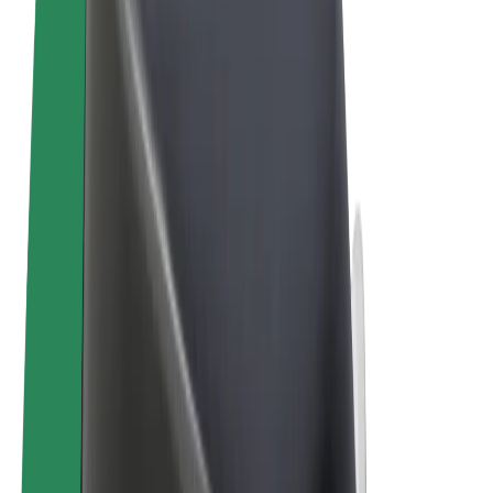
Tingimused
Privaatsus
Küpsised
© 2026 Bolt Technology OÜ
Teenused
Sõidud
Tõukerattad
Bolt Market
Bolt Food
Bolt Drive