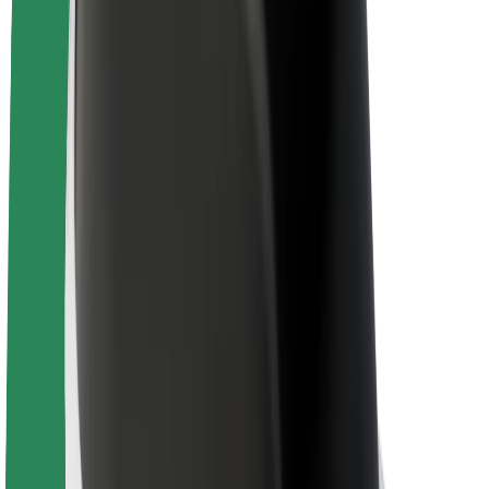
Töövõimalused
Boltist lähemalt
Bolt ja kestlikkus
Nullprojekt
Blogi
Uudised
Kaubamärgi suunised
Missioon
Investorsuhted
Juhtkond
Bränd
Meedia
Urban Fund
Ohutus