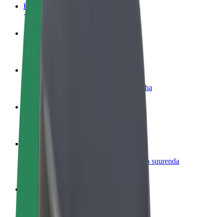
KKK
Hakka juhiks
Teeni siis, kui sulle sobib
Hakka kulleriks
Toimeta tellimused kohale ja teeni lisaraha
Lisa restoran või pood
Leia rohkem kliente ja suurenda müüki
Liitu sõidukipargi omanikuna
Lisa oma sõidukipark Bolti platvormile ja suurenda
sissetulekut
Bolt for Business
Bolti teenused sinu ettevõttele