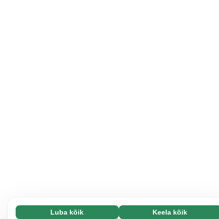
Luba kõik
Keela kõik
Vajalikud (65)