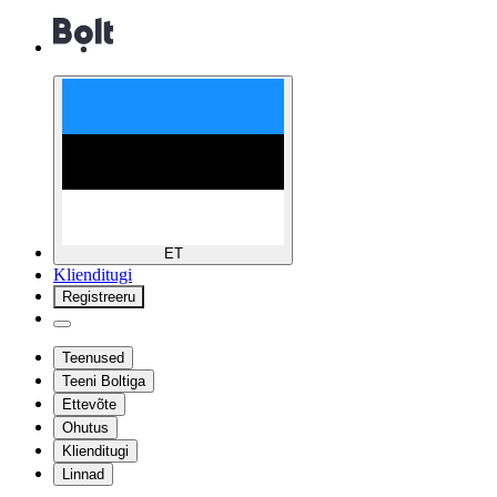
ET
Klienditugi
Registreeru
Teenused
Teeni Boltiga
Ettevõte
Ohutus
Klienditugi
Linnad