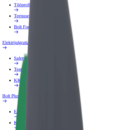
Tööprofiil
Teenused
Bolt Food for Business
Elektrijalgrattad
Safety Lab
Teata probleemist
KKK
Bolt Plus
Eelised
Kuidas liituda