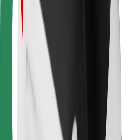
Kulleritele
Bolt Food
Sõidukiparkidele
Restoranidele
Bolt for Business
Muu
Tarnijad
Tingimused
Küpsised
Turvalisus
Telli auto minutitega!
Laadi alla Bolti rakendus