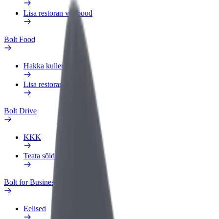
Lisa restoran või pood
Bolt Food
Hakka kulleriks
Lisa restoran või pood
Bolt Drive
KKK
Teata sõidukist
Bolt for Business
Eelised