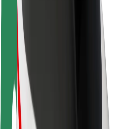
Sõitjate ohutus
Juhtide ohutus
Tõukerattaohutus
Safety Lab
Linnad
Asukohad
Lahendused linnadele
Lennujaamad
Bolti laadimisdokid
Klienditugi
Sõitjatele
Juhtidele