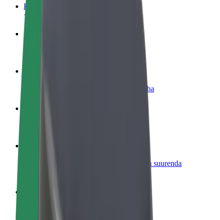
KKK
Hakka juhiks
Teeni siis, kui sulle sobib
Hakka kulleriks
Toimeta tellimused kohale ja teeni lisaraha
Lisa restoran või pood
Leia rohkem kliente ja suurenda müüki
Liitu sõidukipargi omanikuna
Lisa oma sõidukipark Bolti platvormile ja suurenda
sissetulekut
Bolt for Business
Bolti teenused sinu ettevõttele