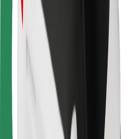
Kulleritele
Bolt Food
Sõidukiparkidele
Restoranidele
Bolt for Business
Muu
Tarnijad
Tingimused
Küpsised
Turvalisus
Telli auto minutitega!
Laadi alla Bolti rakendus