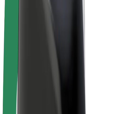
Bolt for Business
Elektrijalgrattad
Bolt Plus
Teeni Boltiga
Juhid
Juhi sissetulek
Kullerid
Kulleri sissetulek
Bolt Food restoranidele ja poodidele
Sõidukipargid
Frantsiisid
Ettevõte