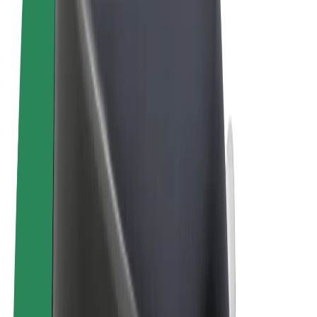
Tingimused
Privaatsus
Küpsised
© 2026 Bolt Technology OÜ
Teenused
Sõidud
Tõukerattad
Bolt Market
Bolt Food
Bolt Drive