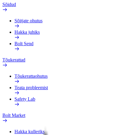
Sõidud
Sõitjate ohutus
Hakka juhiks
Bolt Send
Tõukerattad
Tõukerattaohutus
Teata probleemist
Safety Lab
Bolt Market
Hakka kulleriks