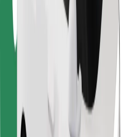
Leia oma lemmiktoidud!
Laadi alla Bolt Foodi rakendus