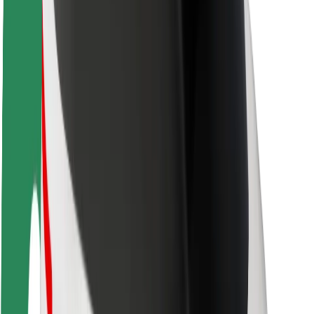
Sõitjate ohutus
Juhtide ohutus
Tõukerattaohutus
Safety Lab
Linnad
Asukohad
Lahendused linnadele
Lennujaamad
Bolti laadimisdokid
Klienditugi
Sõitjatele
Juhtidele