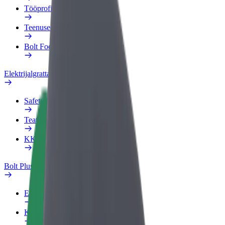
Tööprofiil
Teenused
Bolt Food for Business
Elektrijalgrattad
Safety Lab
Teata probleemist
KKK
Bolt Plus
Eelised
Kuidas liituda