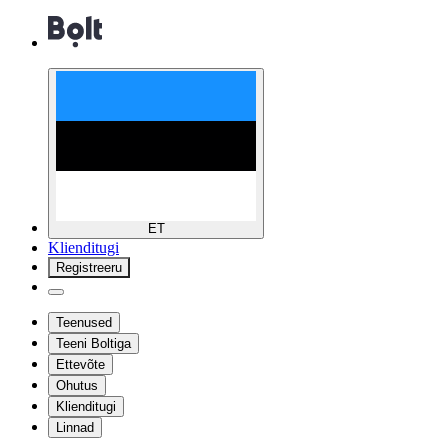
ET
Klienditugi
Registreeru
Teenused
Teeni Boltiga
Ettevõte
Ohutus
Klienditugi
Linnad