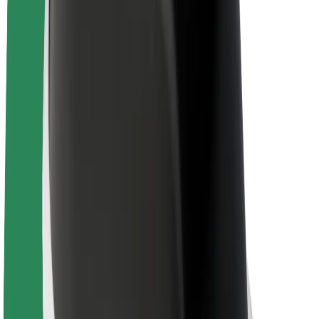
Töövõimalused
Boltist lähemalt
Bolt ja kestlikkus
Nullprojekt
Blogi
Uudised
Kaubamärgi suunised
Missioon
Investorsuhted
Juhtkond
Bränd
Meedia
Urban Fund
Ohutus