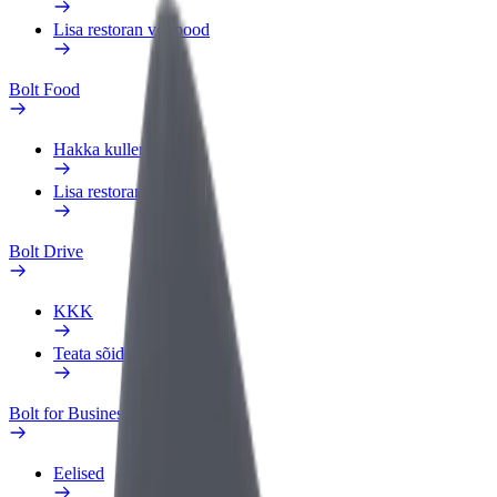
Lisa restoran või pood
Bolt Food
Hakka kulleriks
Lisa restoran või pood
Bolt Drive
KKK
Teata sõidukist
Bolt for Business
Eelised