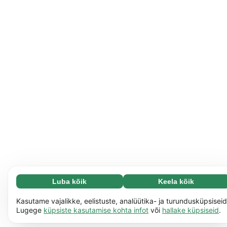
Luba kõik
Keela kõik
Vajalikud (65)
Vajalikud küpsised aitavad meil muuta veebisaidi
Loe lisa
Kasutame vajalikke, eelistuste, analüütika- ja turundusküpsiseid
paremini kasutatavaks, näiteks saad tänu neile meie
Lugege
küpsiste kasutamise kohta infot
või
hallake küpsiseid
.
veebilehel ringi liikuda. Veebisait ei saa ilma selliste
Isikupärastatud (17)