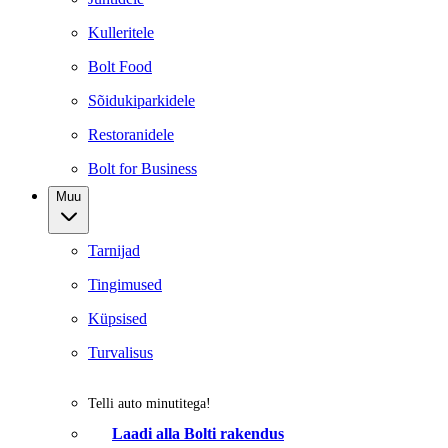
Kulleritele
Bolt Food
Sõidukiparkidele
Restoranidele
Bolt for Business
Muu
Tarnijad
Tingimused
Küpsised
Turvalisus
Telli auto minutitega!
Laadi alla Bolti rakendus