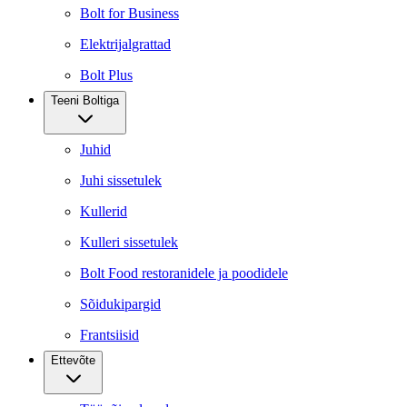
Bolt for Business
Elektrijalgrattad
Bolt Plus
Teeni Boltiga
Juhid
Juhi sissetulek
Kullerid
Kulleri sissetulek
Bolt Food restoranidele ja poodidele
Sõidukipargid
Frantsiisid
Ettevõte