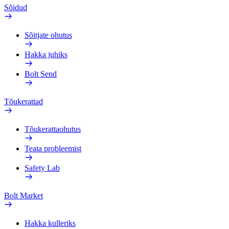
Sõidud
Sõitjate ohutus
Hakka juhiks
Bolt Send
Tõukerattad
Tõukerattaohutus
Teata probleemist
Safety Lab
Bolt Market
Hakka kulleriks