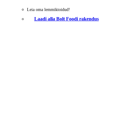
Leia oma lemmiktoidud!
Laadi alla Bolt Foodi rakendus