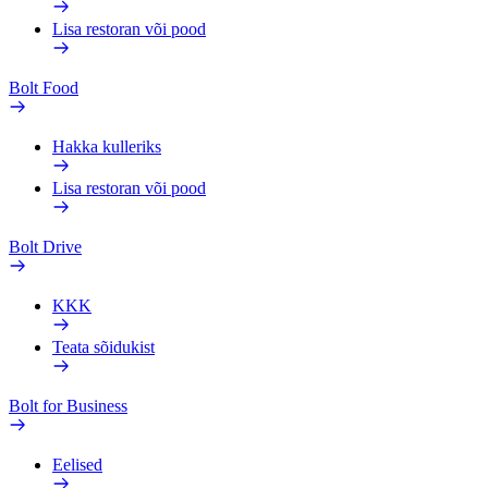
Lisa restoran või pood
Bolt Food
Hakka kulleriks
Lisa restoran või pood
Bolt Drive
KKK
Teata sõidukist
Bolt for Business
Eelised