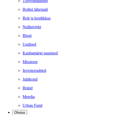
Töövõimalused
Boltist lähemalt
Bolt ja kestlikkus
Nullprojekt
Blogi
Uudised
Kaubamärgi suunised
Missioon
Investorsuhted
Juhtkond
Bränd
Meedia
Urban Fund
Ohutus