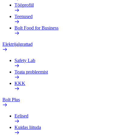
Tööprofiil
Teenused
Bolt Food for Business
Elektrijalgrattad
Safety Lab
Teata probleemist
KKK
Bolt Plus
Eelised
Kuidas liituda