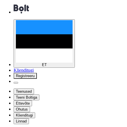
ET
Klienditugi
Registreeru
Teenused
Teeni Boltiga
Ettevõte
Ohutus
Klienditugi
Linnad