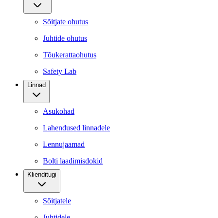
Sõitjate ohutus
Juhtide ohutus
Tõukerattaohutus
Safety Lab
Linnad
Asukohad
Lahendused linnadele
Lennujaamad
Bolti laadimisdokid
Klienditugi
Sõitjatele
Juhtidele