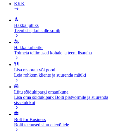
KKK
Hakka juhiks
Teeni siis, kui sulle sobib
Hakka kulleriks
Toimeta tellimused kohale ja teeni lisaraha
Lisa restoran või pood
Leia rohkem kliente ja suurenda müüki
Liitu sõidukipargi omanikuna
Lisa oma sõidukipark Bolti platvormile ja suurenda
sissetulekut
Bolt for Business
Bolti teenused sinu ettevõttele