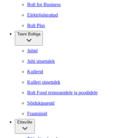
Bolt for Business
Elektrijalgrattad
Bolt Plus
Teeni Boltiga
Juhid
Juhi sissetulek
Kullerid
Kulleri sissetulek
Bolt Food restoranidele ja poodidele
Sõidukipargid
Frantsiisid
Ettevõte