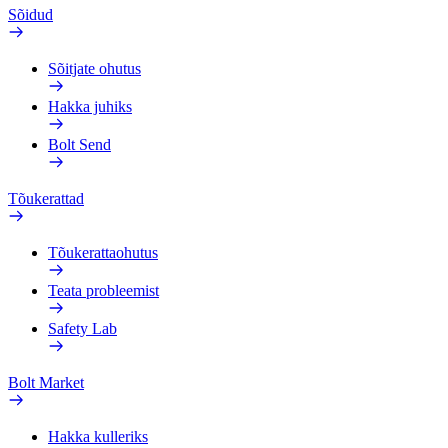
Sõidud
Sõitjate ohutus
Hakka juhiks
Bolt Send
Tõukerattad
Tõukerattaohutus
Teata probleemist
Safety Lab
Bolt Market
Hakka kulleriks