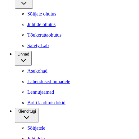
Sõitjate ohutus
Juhtide ohutus
Tõukerattaohutus
Safety Lab
Linnad
Asukohad
Lahendused linnadele
Lennujaamad
Bolti laadimisdokid
Klienditugi
Sõitjatele
Juhtidele