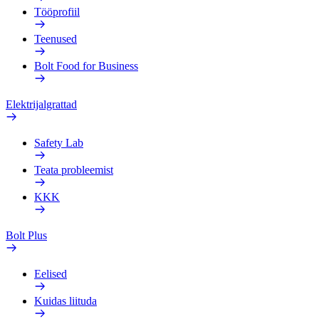
Tööprofiil
Teenused
Bolt Food for Business
Elektrijalgrattad
Safety Lab
Teata probleemist
KKK
Bolt Plus
Eelised
Kuidas liituda