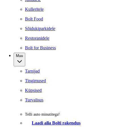
Kulleritele
Bolt Food
Sõidukiparkidele
Restoranidele
Bolt for Business
Muu
Tarnijad
Tingimused
Küpsised
Turvalisus
Telli auto minutitega!
Laadi alla Bolti rakendus