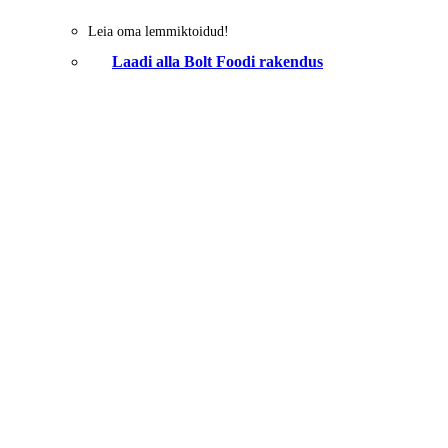
Leia oma lemmiktoidud!
Laadi alla Bolt Foodi rakendus