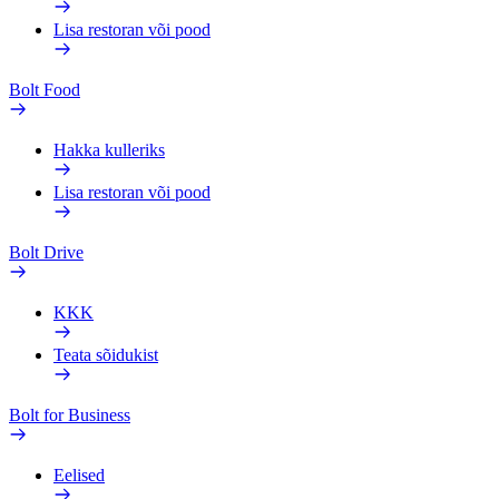
Lisa restoran või pood
Bolt Food
Hakka kulleriks
Lisa restoran või pood
Bolt Drive
KKK
Teata sõidukist
Bolt for Business
Eelised