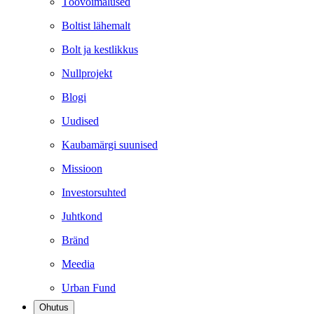
Töövõimalused
Boltist lähemalt
Bolt ja kestlikkus
Nullprojekt
Blogi
Uudised
Kaubamärgi suunised
Missioon
Investorsuhted
Juhtkond
Bränd
Meedia
Urban Fund
Ohutus