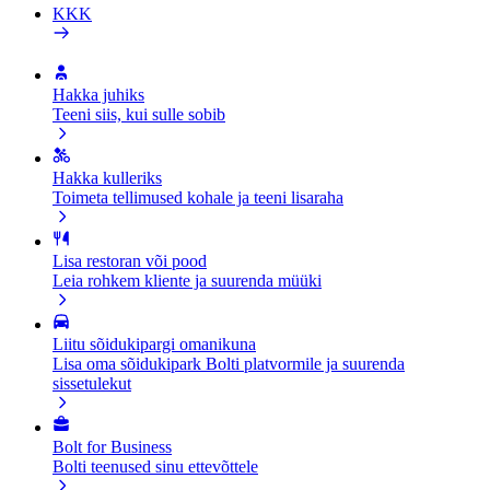
KKK
Hakka juhiks
Teeni siis, kui sulle sobib
Hakka kulleriks
Toimeta tellimused kohale ja teeni lisaraha
Lisa restoran või pood
Leia rohkem kliente ja suurenda müüki
Liitu sõidukipargi omanikuna
Lisa oma sõidukipark Bolti platvormile ja suurenda
sissetulekut
Bolt for Business
Bolti teenused sinu ettevõttele