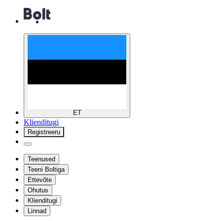
ET
Klienditugi
Registreeru
Teenused
Teeni Boltiga
Ettevõte
Ohutus
Klienditugi
Linnad