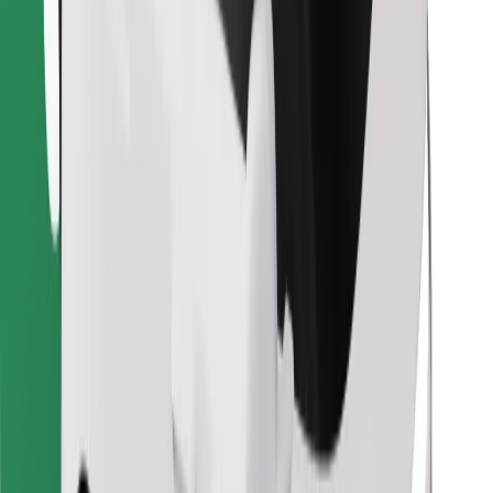
Löydä lempiruokasi!
Lataa Bolt Food -sovellus