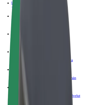
Usein kysytyt kysymykset
Ryhdy kuljettajaksi
Ansaitse omilla ehdoillasi
Ryhdy ruokalähetiksi
Kuljeta ruokaa ja ansaitse viikoittain
Lisää ravintola tai kauppa
Tavoita lisää asiakkaita ja kasvata ansioita
Rekisteröidy fleet-omistajaksi
Lisää autokantasi Boltiin ja tienaa enemmän
Bolt for Business
Yrityksellesi skaalatut Bolt-tuotteet ja -palvelut