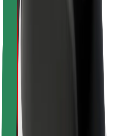
Lisätietoja Boltista
Kestävä kehitys Boltilla
Project Zero
Blogi
Uutishuone
Brändiohjeistus
Missio
Sijoittajasuhteet
Johto
Brändi
Media
Urban Fund
Turvallisuus