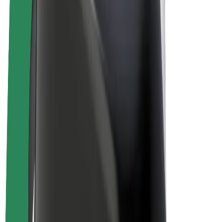
Sähköpyörät
Bolt Plus
Tienaa Boltilla
Kuljettajat
Kuljettajan ansiot
Ruokalähetit
Lähetin ansiot
Bolt Food -kauppiaat
Fleeteille
Franchiset
Yritys
Työpaikat