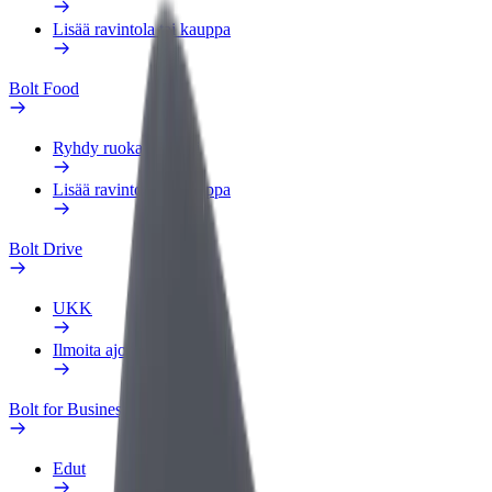
Lisää ravintola tai kauppa
Bolt Food
Ryhdy ruokalähetiksi
Lisää ravintola tai kauppa
Bolt Drive
UKK
Ilmoita ajoneuvosta
Bolt for Business
Edut