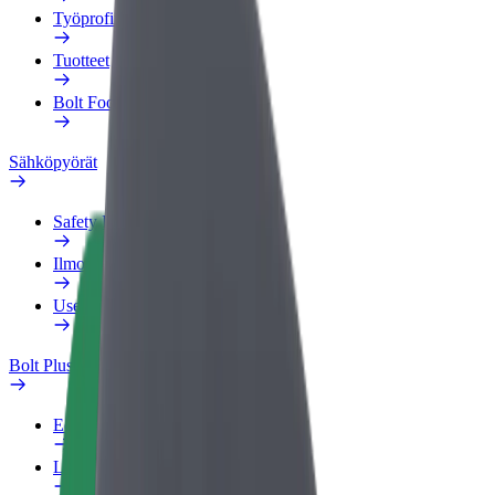
Työprofiili
Tuotteet
Bolt Food yrityksille
Sähköpyörät
Safety Lab
Ilmoita ongelmasta
Usein kysytyt kysymykset
Bolt Plus
Edut
Liittymisohjeet