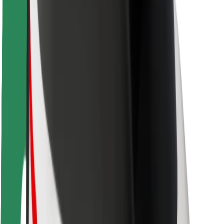
Matkustajan turvallisuus
Kuljettajan turvallisuus
Potkulautojen turvallisuus
Turvallisuus Lab
Kaupungit
Sijainnit
Kaupunkiratkaisut
Lentokentät
Boltin lataustelineet
Tuki
Matkustajille
Kuljettajille