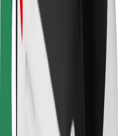
Ruokaläheteille
Bolt Food
Fleet Ownereille
Ravintoloille
Bolt for Business
Jotain muuta
Tavarantoimittajille
Ehdot
Evästeet
Turvallisuus
Hanki kyyti hetkessä!
Lataa Bolt-sovellus