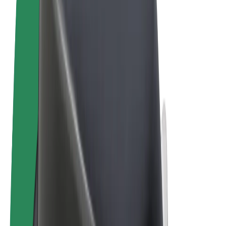
Ehdot
Yksityisyys
Evästeet
© 2026 Bolt Technology OÜ
Tuotteet
Kyydit
Sähköpotkulaudat
Bolt-kauppa
Bolt Food
Bolt Drive
Bolt for Business