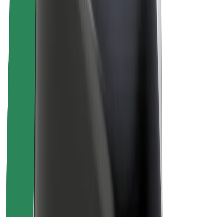
Lisätietoja Boltista
Kestävä kehitys Boltilla
Project Zero
Blogi
Uutishuone
Brändiohjeistus
Missio
Sijoittajasuhteet
Johto
Brändi
Media
Urban Fund
Turvallisuus