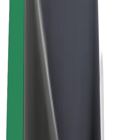
Sähköpyörät
Bolt Plus
Tienaa Boltilla
Kuljettajat
Kuljettajan ansiot
Ruokalähetit
Lähetin ansiot
Bolt Food -kauppiaat
Fleeteille
Franchiset
Yritys
Työpaikat