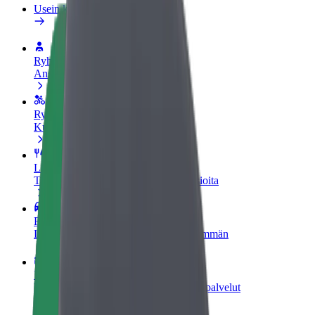
Usein kysytyt kysymykset
Ryhdy kuljettajaksi
Ansaitse omilla ehdoillasi
Ryhdy ruokalähetiksi
Kuljeta ruokaa ja ansaitse viikoittain
Lisää ravintola tai kauppa
Tavoita lisää asiakkaita ja kasvata ansioita
Rekisteröidy fleet-omistajaksi
Lisää autokantasi Boltiin ja tienaa enemmän
Bolt for Business
Yrityksellesi skaalatut Bolt-tuotteet ja -palvelut