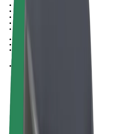
Ehdot
Yksityisyys
Evästeet
© 2026 Bolt Technology OÜ
Tuotteet
Kyydit
Sähköpotkulaudat
Bolt-kauppa
Bolt Food
Bolt Drive
Bolt for Business