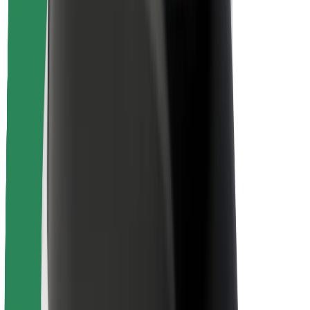
Matkustajan turvallisuus
Kuljettajan turvallisuus
Potkulautojen turvallisuus
Turvallisuus Lab
Kaupungit
Sijainnit
Kaupunkiratkaisut
Lentokentät
Boltin lataustelineet
Tuki
Matkustajille
Kuljettajille