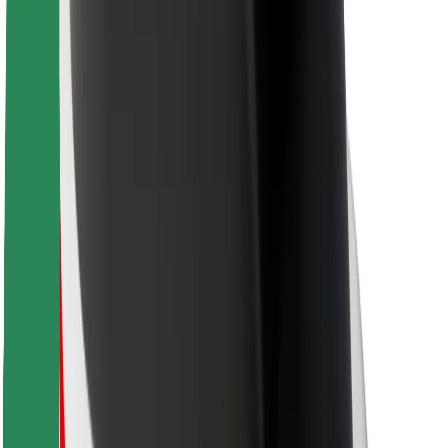
Ruokaläheteille
Bolt Food
Fleet Ownereille
Ravintoloille
Bolt for Business
Jotain muuta
Tavarantoimittajille
Ehdot
Evästeet
Turvallisuus
Hanki kyyti hetkessä!
Lataa Bolt-sovellus