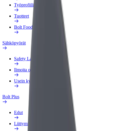
Työprofiili
Tuotteet
Bolt Food yrityksille
Sähköpyörät
Safety Lab
Ilmoita ongelmasta
Usein kysytyt kysymykset
Bolt Plus
Edut
Liittymisohjeet