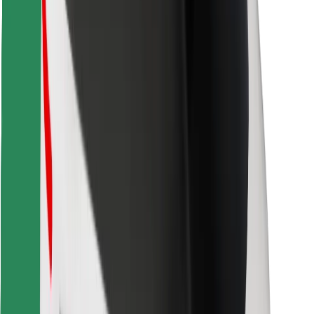
Löydä lempiruokasi!
Lataa Bolt Food -sovellus