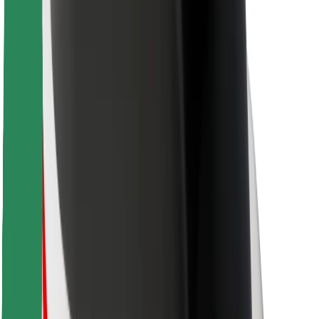
Bolt Food
Fleet Ownereille
Ravintoloille
Bolt for Business
Jotain muuta
Tavarantoimittajille
Ehdot
Evästeet
Turvallisuus
Hanki kyyti hetkessä!
Lataa Bolt-sovellus
Löydä lempiruokasi!