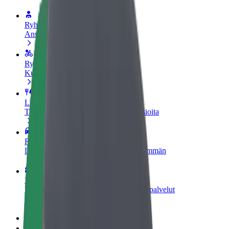
Ryhdy kuljettajaksi
Ansaitse omilla ehdoillasi
Ryhdy ruokalähetiksi
Kuljeta ruokaa ja ansaitse viikoittain
Lisää ravintola tai kauppa
Tavoita lisää asiakkaita ja kasvata ansioita
Rekisteröidy fleet-omistajaksi
Lisää autokantasi Boltiin ja tienaa enemmän
Bolt for Business
Yrityksellesi skaalatut Bolt-tuotteet ja -palvelut