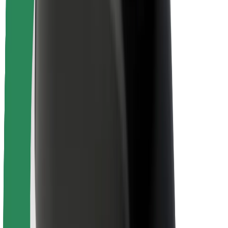
Kuljettajan turvallisuus
Potkulautojen turvallisuus
Turvallisuus Lab
Kaupungit
Sijainnit
Kaupunkiratkaisut
Lentokentät
Boltin lataustelineet
Tuki
Matkustajille
Kuljettajille
Ruokaläheteille