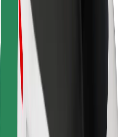
Lataa Bolt Food -sovellus