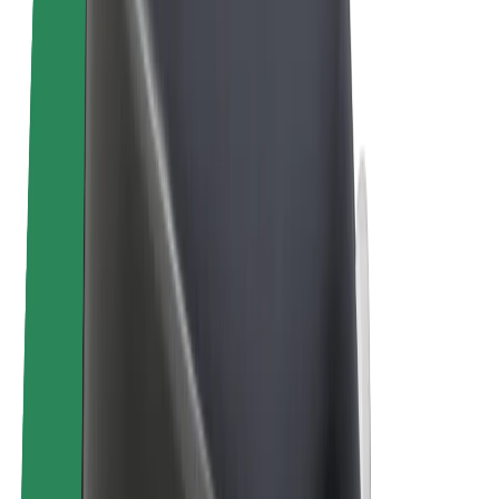
Bolt Plus
Tienaa Boltilla
Kuljettajat
Kuljettajan ansiot
Ruokalähetit
Lähetin ansiot
Bolt Food -kauppiaat
Fleeteille
Franchiset
Yritys
Työpaikat
Lisätietoja Boltista