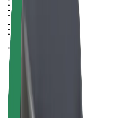
Ehdot
Yksityisyys
Evästeet
© 2026 Bolt Technology OÜ
Tuotteet
Kyydit
Sähköpotkulaudat
Bolt-kauppa
Bolt Food
Bolt Drive
Bolt for Business
Sähköpyörät