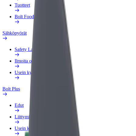
Tuotteet
Bolt Food yrityksille
Sähköpyörät
Safety Lab
Ilmoita ongelmasta
Usein kysytyt kysymykset
Bolt Plus
Edut
Liittymisohjeet
Usein kysytyt kysymykset