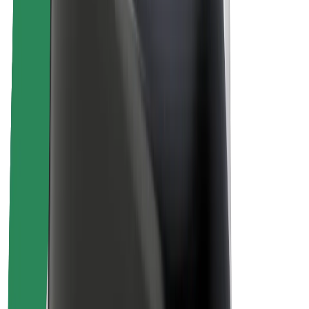
Kestävä kehitys Boltilla
Project Zero
Blogi
Uutishuone
Brändiohjeistus
Missio
Sijoittajasuhteet
Johto
Brändi
Media
Urban Fund
Turvallisuus
Matkustajan turvallisuus