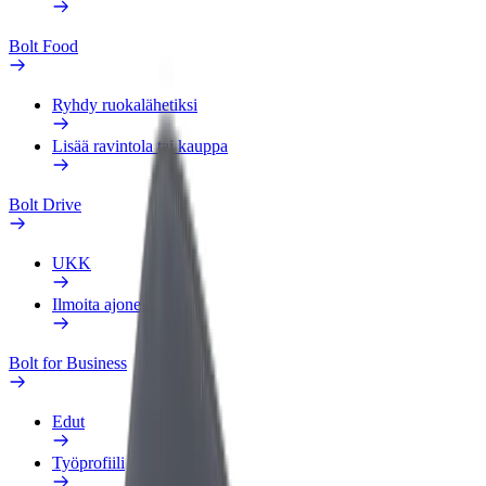
Bolt Food
Ryhdy ruokalähetiksi
Lisää ravintola tai kauppa
Bolt Drive
UKK
Ilmoita ajoneuvosta
Bolt for Business
Edut
Työprofiili