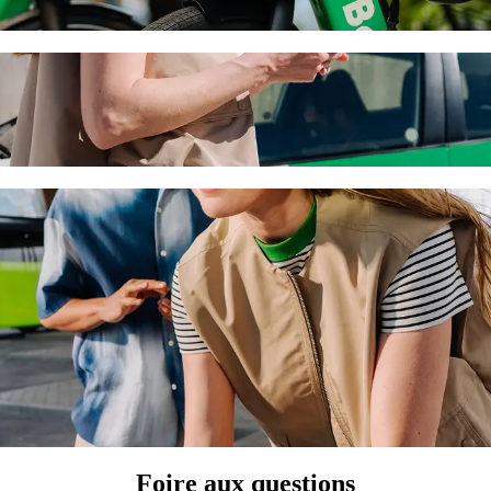
Port avec Bolt
us recherchez le meilleur prix pour aller à Larnaca Port. Avec Bolt, c
s.
Hotel à Larnaca Port
u'à 6 personnes.
.
s une voiture équipée d'un siège enfant.
es animaux.
ssistance sont accessibles aux fauteuils roulants (PMR).
avec la catégorie Economy.
Foire aux questions