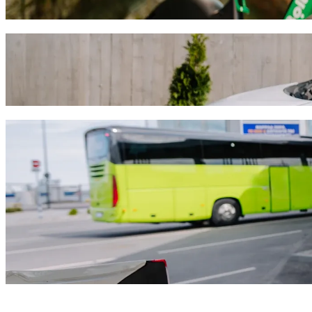
Télécharger l'appli Bolt
Déplacez-vous de Cactus Hotel à Larnaca 
Nous vous recommandons de choisir un trajet avec chauffeur Bolt si vo
Quelle que soit l'occasion, nous trouverons le véhicule idéal pour vou
Télécharger l'appli Bolt
Services Bolt pour vous rendre de Cactus 
Beaucoup de bagages ? Réservez nos Vans pouvant accueillir jusq
Envie d'arriver avec classe ? Essayez les voitures premium de Bolt
Vous voyagez avec des enfants ? Commandez un trajet pratique dan
Votre animal vous accompagne ? Essayez nos trajets accueillant l
Besoin d'aide supplémentaire ? Les véhicules de notre catégorie A
Trajets abordables ? Profitez de voitures compactes à petits prix 
Télécharger l'appli Bolt