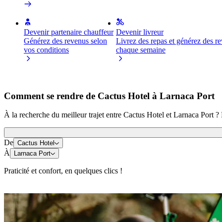
Devenir partenaire chauffeur
Devenir livreur
Générez des revenus selon
Livrez des repas et générez des r
vos conditions
chaque semaine
Comment se rendre de Cactus Hotel à Larnaca Port
À la recherche du meilleur trajet entre Cactus Hotel et Larnaca Port ?
De
Cactus Hotel
À
Larnaca Port
Praticité et confort, en quelques clics !
Trottinettes ou vélos électriques
Déplacez-vous à Larnaca à trottinette ou à vélo électrique