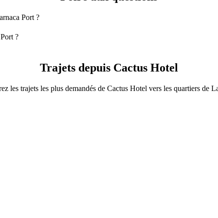
arnaca Port ?
Port est de 4-Seater qui vous coûtera environ 15,00 € EUR.
Port ?
t en 4-Seater.
nviron 15,00 € EUR.
Trajets depuis Cactus Hotel
ez les trajets les plus demandés de Cactus Hotel vers les quartiers de L