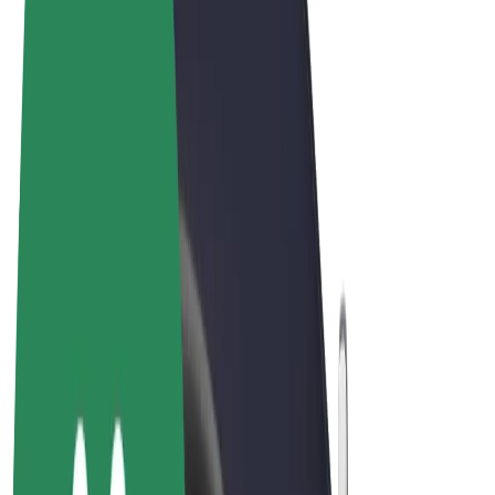
Conditions générales
Confidentialité
Cookies
© 2026 Bolt Technology OÜ
Services
Trajets
Trottinettes électriques
Bolt Market
Bolt Food
Bolt Drive
Bolt for Business
Vélos électriques