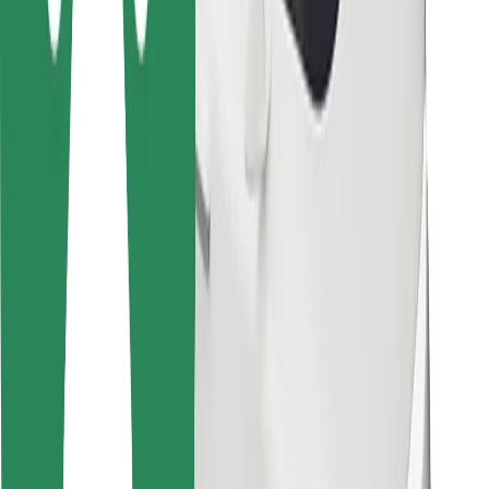
Bolt Food
Pour les propriétaires de flotte
Pour les restaurants
Bolt for Business
Autres
Fournisseurs
Conditions générales
Cookies
Sécurité
Obtenez un trajet en quelques minutes !
Télécharger l'appli Bolt
Retrouvez tous vos plats favoris !