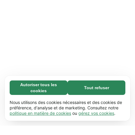
Autoriser tous les
Tout refuser
Nécessaires (65)
cookies
Les cookies nécessaires contribuent à rendre
En savoir plus
notre site web utilisable en activant des
Nous utilisons des cookies nécessaires et des cookies de
fonctions de base comme la navigation de
préférence, d'analyse et de marketing. Consultez notre
Préférences (17)
politique en matière de cookies
ou
gérez vos cookies
.
page. Le site web ne peut pas fonctionner
Les cookies de préférences permettent à notre
En savoir plus
correctement sans ces cookies.
En savoir plus
site web de retenir des informations qui
modifient la manière dont le site se comporte
Statistiques (63)