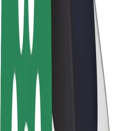
La durabilité chez Bolt
Project Zero
Blog
Actualités
Lignes directrices de marque
Notre mission
Relations investisseurs
Équipe de direction
La marque
Ressources
Fonds urbain
Sécurité
Sécurité des passagers