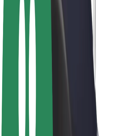
Bolt Plus
Générez des revenus avec Bolt
Chauffeur
Revenus du chauffeur
Livreur
Revenus du livreur
Commerçants Bolt Food
Flottes
Franchise
Entreprise
Rejoignez-nous
À propos de Bolt