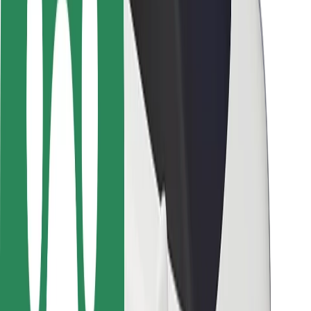
Sécurité des chauffeurs
Sécurité à trottinette
Safety Lab
Villes
Emplacements
Solutions pour les villes
Aéroports
Stations de charge Bolt
Support
Pour les passagers
Pour les chauffeurs
Pour les livreurs