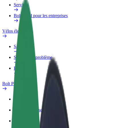
Services
Bolt Food pour les entreprises
Vélos électriques
Safety Lab
Signaler un problème
FAQ
Bolt Plus
Avantages
Comment s'inscrire
FAQ