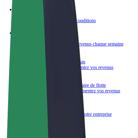
Devenir partenaire chauffeur
Générez des revenus selon vos conditions
Devenir livreur
Livrez des repas et générez des revenus chaque semaine
Ajouter un restaurant ou un magasin
Atteignez plus de clients et augmentez vos revenus
Inscrivez-vous en tant que propriétaire de flotte
Ajoutez votre flotte sur Bolt et augmentez vos revenus
Bolt for Business
Produits et services Bolt adaptés à votre entreprise