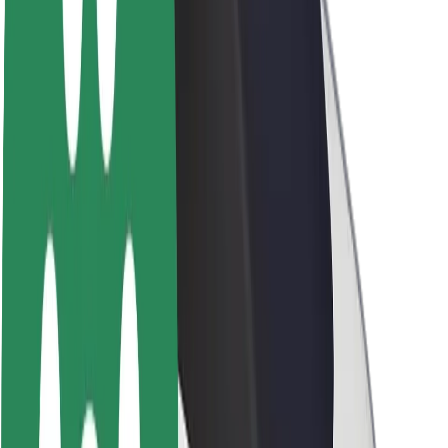
La durabilité chez Bolt
Project Zero
Blog
Actualités
Lignes directrices de marque
Notre mission
Relations investisseurs
Équipe de direction
La marque
Ressources
Fonds urbain
Sécurité
Sécurité des passagers