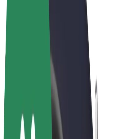
Conditions générales
Confidentialité
Cookies
© 2026 Bolt Technology OÜ
Services
Trajets
Trottinettes électriques
Bolt Market
Bolt Food
Bolt Drive
Bolt for Business
Vélos électriques