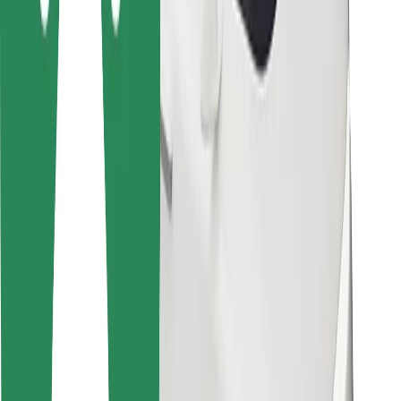
Bolt Food
Pour les propriétaires de flotte
Pour les restaurants
Bolt for Business
Autres
Fournisseurs
Conditions générales
Cookies
Sécurité
Obtenez un trajet en quelques minutes !
Télécharger l'appli Bolt
Retrouvez tous vos plats favoris !