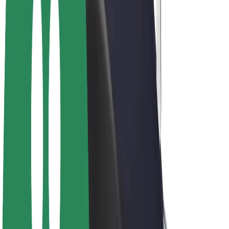
Bolt Plus
Générez des revenus avec Bolt
Chauffeur
Revenus du chauffeur
Livreur
Revenus du livreur
Commerçants Bolt Food
Flottes
Franchise
Entreprise
Rejoignez-nous
À propos de Bolt