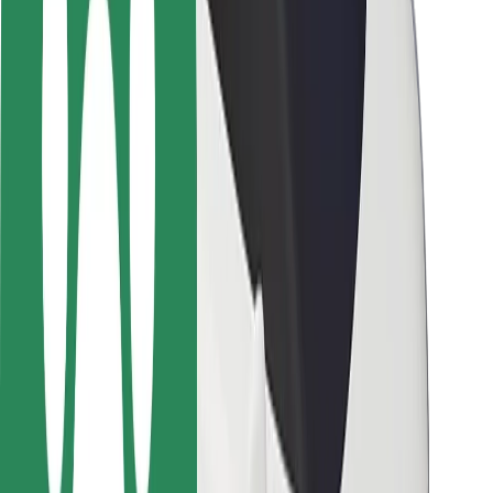
Sécurité des chauffeurs
Sécurité à trottinette
Safety Lab
Villes
Emplacements
Solutions pour les villes
Aéroports
Stations de charge Bolt
Support
Pour les passagers
Pour les chauffeurs
Pour les livreurs