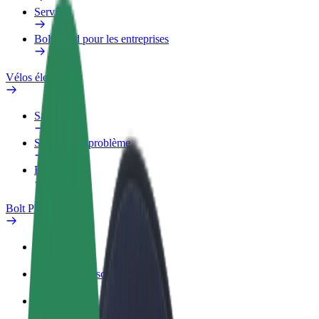
Services
Bolt Food pour les entreprises
Vélos électriques
Safety Lab
Signaler un problème
FAQ
Bolt Plus
Avantages
Comment s'inscrire
FAQ