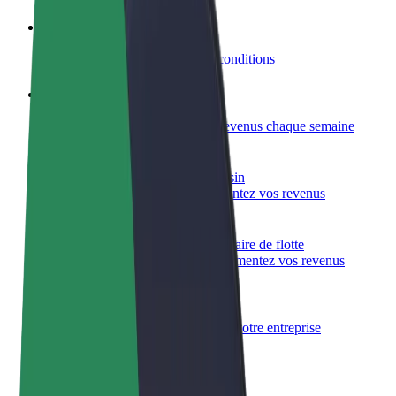
Devenir partenaire chauffeur
Générez des revenus selon vos conditions
Devenir livreur
Livrez des repas et générez des revenus chaque semaine
Ajouter un restaurant ou un magasin
Atteignez plus de clients et augmentez vos revenus
Inscrivez-vous en tant que propriétaire de flotte
Ajoutez votre flotte sur Bolt et augmentez vos revenus
Bolt for Business
Produits et services Bolt adaptés à votre entreprise