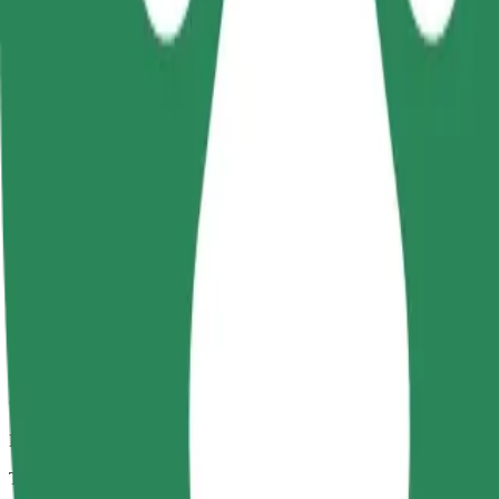
Trajets fiables dans des voitures classiques de taille moyenne.
Temps de trajet estimé
10 min
Distance estimée
4,8 km
Passagers
1-4
Prix estimé
19,20 PLN
Confort
Des voitures plus grandes avec plus d'espace pour les jambes et plus
Temps de trajet estimé