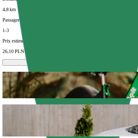
4,8 km
Passagers
1-3
Prix estimé
26,10 PLN
Trottinettes ou vélos électriques
Déplacez-vous à Olsztyn à trottinette ou à vélo électrique
Télécharger l'appli Bolt
Déplacez-vous de Galeria Warmińska à Ol
Nous vous recommandons de choisir un trajet avec chauffeur Bolt si v
PLN. Quelle que soit l'occasion, nous trouverons le véhicule idéal po
Télécharger l'appli Bolt