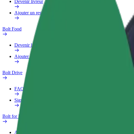
Devenir livreur
Ajouter un restaurant ou un magasin
Bolt Food
Devenir livreur
Ajouter un restaurant ou un magasin
Bolt Drive
FAQ
Signaler un véhicule
Bolt for Business
Avantages