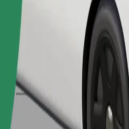
Commander un trajet
ter une muselière, les petits animaux doivent être dans une cage de tran