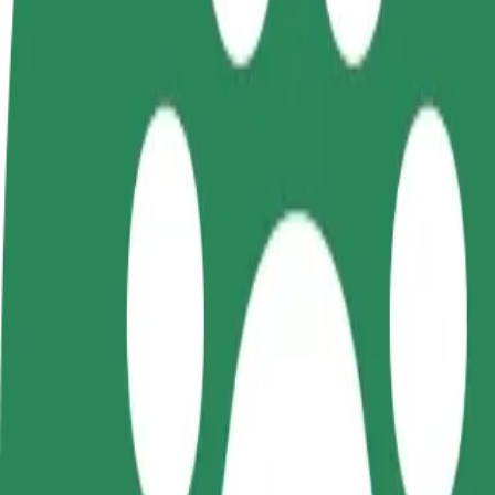
FAQ
Devenir partenaire chauffeur
Devenir livreur
Générez des revenus selon
Livrez des repas et générez des r
vos conditions
chaque semaine
Comment se rendre de Galeria Warmińska à Olsztyn
À la recherche du meilleur trajet entre Galeria Warmińska et Olsztyn 
De
Galeria Warmińska
À
Olsztyn Główny
Praticité et confort, en quelques clics !
Bolt