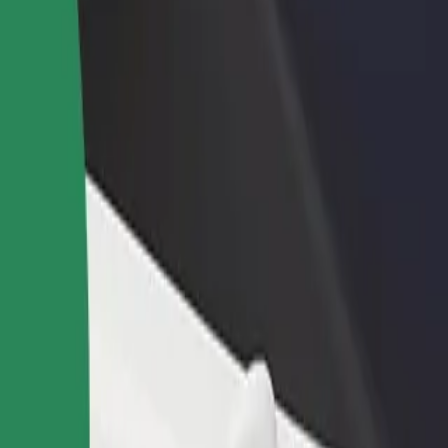
Ajouter un restaurant ou un
Inscrivez-vous en tant que pro
evenus
magasin
de flotte
Atteignez plus de clients et
Ajoutez votre flotte sur Bolt e
augmentez vos revenus
augmentez vos revenus
 Główny
Główny ? Explorez nos services et trouvez celui qui vous convient le m
Télécharger l'appli