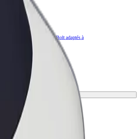
priétaire
Bolt for Business
Produits et services Bolt adaptés à
t
votre entreprise
ieux.