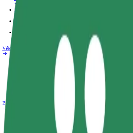
Profil professionnel
Services
Bolt Food pour les entreprises
Vélos électriques
Safety Lab
Signaler un problème
FAQ
Bolt Plus
Avantages
Comment s'inscrire