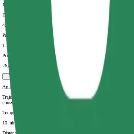
10 min
Distance estimée
4,8 km
Passagers
1-4
Prix estimé
26,40 PLN
Animaux de compagnie
Trajets pour vous et votre animal de compagnie. Les chiens doivent por
coussin.
Temps de trajet estimé
10 min
Distance estimée