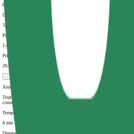
8 min
Distance estimée
3,1 km
Passagers
1-4
Prix estimé
20,50 PLN
Animaux de compagnie
Trajets pour vous et votre animal de compagnie. Les chiens doivent por
coussin.
Temps de trajet estimé
8 min
Distance estimée