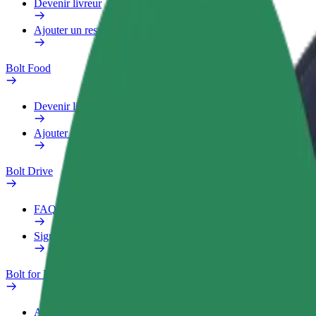
Devenir livreur
Ajouter un restaurant ou un magasin
Bolt Food
Devenir livreur
Ajouter un restaurant ou un magasin
Bolt Drive
FAQ
Signaler un véhicule
Bolt for Business
Avantages