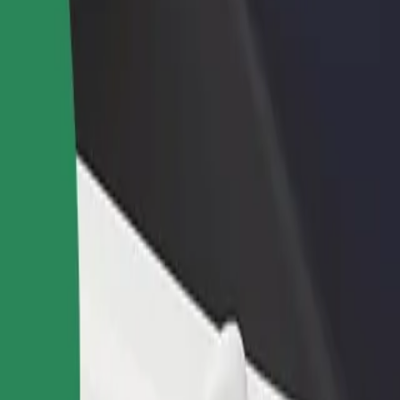
Ajouter un restaurant ou un
Inscrivez-vous en tant que pro
evenus
magasin
de flotte
Atteignez plus de clients et
Ajoutez votre flotte sur Bolt e
augmentez vos revenus
augmentez vos revenus
cięcy
cięcy ? Explorez nos services et trouvez celui qui vous convient le mie
Télécharger l'appli