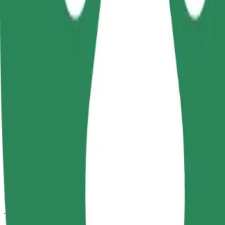
Trajets fiables dans des voitures classiques de taille moyenne.
Temps de trajet estimé
8 min
Distance estimée
3,1 km
Passagers
1-4
Prix estimé
14,30 PLN
Confort
Des voitures plus grandes avec plus d'espace pour les jambes et plus
Temps de trajet estimé