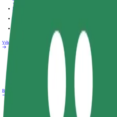
Profil professionnel
Services
Bolt Food pour les entreprises
Vélos électriques
Safety Lab
Signaler un problème
FAQ
Bolt Plus
Avantages
Comment s'inscrire