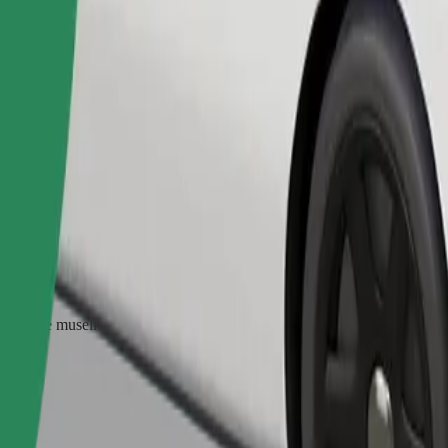
Commander un trajet
ter une muselière, les petits animaux doivent être dans une cage de tran