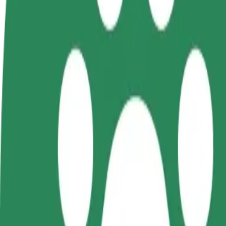
FAQ
Devenir partenaire chauffeur
Devenir livreur
Générez des revenus selon
Livrez des repas et générez des r
vos conditions
chaque semaine
Comment se rendre de Olsztyn Główny à Szpital Dzie
À la recherche du meilleur trajet entre Olsztyn Główny et Szpital Dzie
De
Olsztyn Główny
À
Szpital Dziecięcy
Praticité et confort, en quelques clics !
Bolt