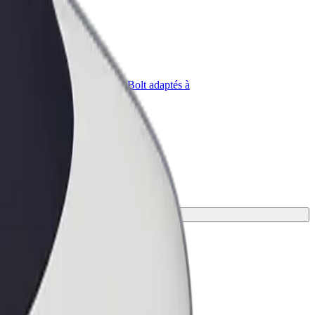
priétaire
Bolt for Business
Produits et services Bolt adaptés à
t
votre entreprise
ux.