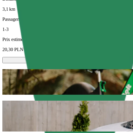
3,1 km
Passagers
1-3
Prix estimé
20,30 PLN
Trottinettes ou vélos électriques
Déplacez-vous à Olsztyn à trottinette ou à vélo électrique
Télécharger l'appli Bolt
Déplacez-vous de Olsztyn Główny à Szpital
Nous vous recommandons de choisir un trajet avec chauffeur Bolt si vo
Quelle que soit l'occasion, nous trouverons le véhicule idéal pour vou
Télécharger l'appli Bolt