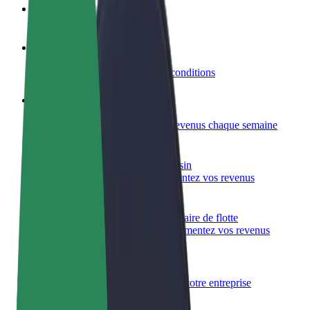
FAQ
Devenir partenaire chauffeur
Générez des revenus selon vos conditions
Devenir livreur
Livrez des repas et générez des revenus chaque semaine
Ajouter un restaurant ou un magasin
Atteignez plus de clients et augmentez vos revenus
Inscrivez-vous en tant que propriétaire de flotte
Ajoutez votre flotte sur Bolt et augmentez vos revenus
Bolt for Business
Produits et services Bolt adaptés à votre entreprise