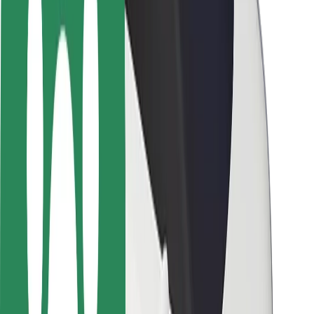
Sécurité des passagers
Sécurité des chauffeurs
Sécurité à trottinette
Safety Lab
Villes
Emplacements
Solutions pour les villes
Aéroports
Stations de charge Bolt
Support
Pour les passagers
Pour les chauffeurs