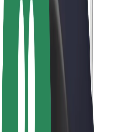
Vélos électriques
Bolt Plus
Générez des revenus avec Bolt
Chauffeur
Revenus du chauffeur
Livreur
Revenus du livreur
Commerçants Bolt Food
Flottes
Franchise
Entreprise
Rejoignez-nous