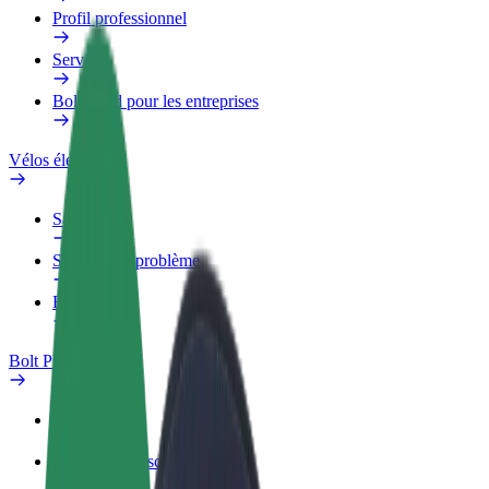
Profil professionnel
Services
Bolt Food pour les entreprises
Vélos électriques
Safety Lab
Signaler un problème
FAQ
Bolt Plus
Avantages
Comment s'inscrire