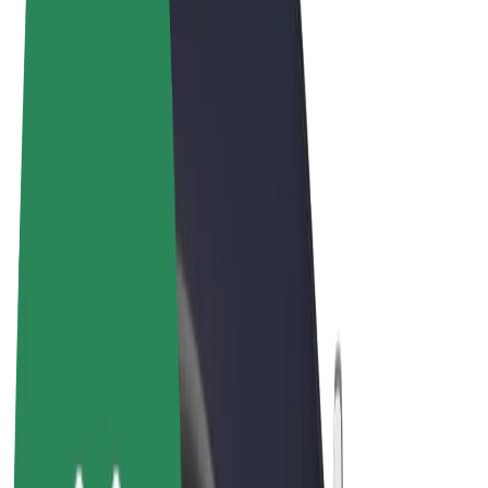
Conditions générales
Confidentialité
Cookies
© 2026 Bolt Technology OÜ
Services
Trajets
Trottinettes électriques
Bolt Market
Bolt Food
Bolt Drive
Bolt for Business