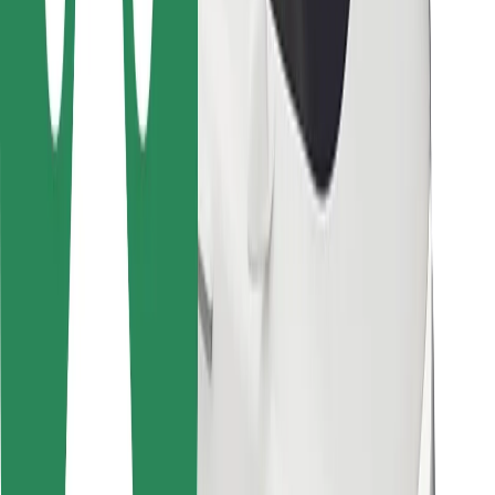
Pour les livreurs
Bolt Food
Pour les propriétaires de flotte
Pour les restaurants
Bolt for Business
Autres
Fournisseurs
Conditions générales
Cookies
Sécurité
Obtenez un trajet en quelques minutes !
Télécharger l'appli Bolt