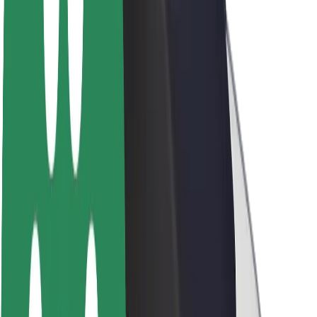
À propos de Bolt
La durabilité chez Bolt
Project Zero
Blog
Actualités
Lignes directrices de marque
Notre mission
Relations investisseurs
Équipe de direction
La marque
Ressources
Fonds urbain
Sécurité