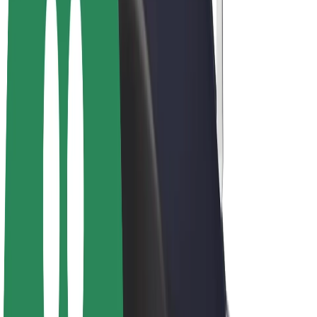
Vélos électriques
Bolt Plus
Générez des revenus avec Bolt
Chauffeur
Revenus du chauffeur
Livreur
Revenus du livreur
Commerçants Bolt Food
Flottes
Franchise
Entreprise
Rejoignez-nous