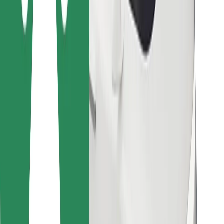
Pour les livreurs
Bolt Food
Pour les propriétaires de flotte
Pour les restaurants
Bolt for Business
Autres
Fournisseurs
Conditions générales
Cookies
Sécurité
Obtenez un trajet en quelques minutes !
Télécharger l'appli Bolt