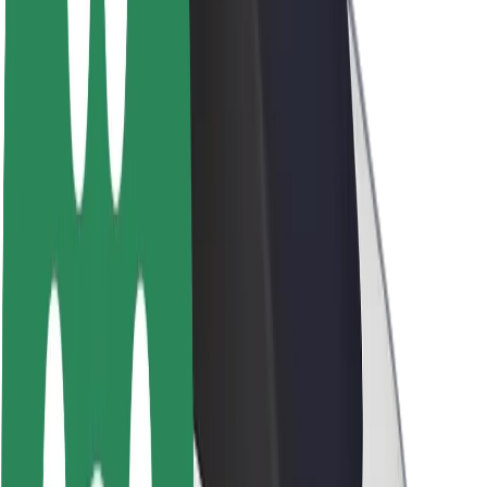
À propos de Bolt
La durabilité chez Bolt
Project Zero
Blog
Actualités
Lignes directrices de marque
Notre mission
Relations investisseurs
Équipe de direction
La marque
Ressources
Fonds urbain
Sécurité