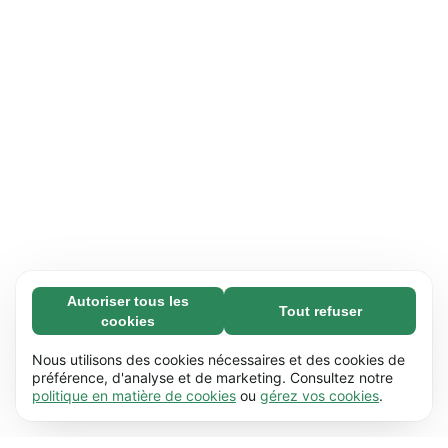
Autoriser tous les
Tout refuser
Nécessaires (65)
cookies
Les cookies nécessaires contribuent à rendre
En savoir plus
notre site web utilisable en activant des
Nous utilisons des cookies nécessaires et des cookies de
fonctions de base comme la navigation de
préférence, d'analyse et de marketing. Consultez notre
Préférences (17)
politique en matière de cookies
ou
gérez vos cookies
.
page. Le site web ne peut pas fonctionner
Les cookies de préférences permettent à notre
En savoir plus
correctement sans ces cookies.
En savoir plus
site web de retenir des informations qui