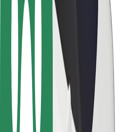
Sécurité des passagers
Sécurité des chauffeurs
Sécurité à trottinette
Safety Lab
Villes
Emplacements
Solutions pour les villes
Aéroports
Stations de charge Bolt
Support
Pour les passagers
Pour les chauffeurs