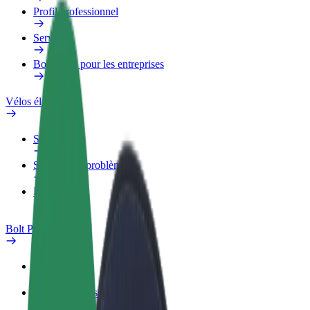
Profil professionnel
Services
Bolt Food pour les entreprises
Vélos électriques
Safety Lab
Signaler un problème
FAQ
Bolt Plus
Avantages
Comment s'inscrire