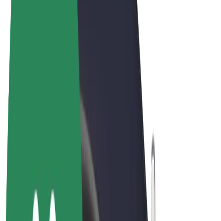
Conditions générales
Confidentialité
Cookies
© 2026 Bolt Technology OÜ
Services
Trajets
Trottinettes électriques
Bolt Market
Bolt Food
Bolt Drive
Bolt for Business