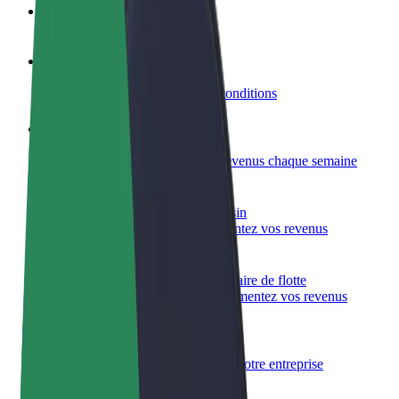
FAQ
Devenir partenaire chauffeur
Générez des revenus selon vos conditions
Devenir livreur
Livrez des repas et générez des revenus chaque semaine
Ajouter un restaurant ou un magasin
Atteignez plus de clients et augmentez vos revenus
Inscrivez-vous en tant que propriétaire de flotte
Ajoutez votre flotte sur Bolt et augmentez vos revenus
Bolt for Business
Produits et services Bolt adaptés à votre entreprise