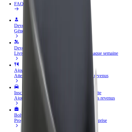
FAQ
Devenir partenaire chauffeur
Générez des revenus selon vos conditions
Devenir livreur
Livrez des repas et générez des revenus chaque semaine
Ajouter un restaurant ou un magasin
Atteignez plus de clients et augmentez vos revenus
Inscrivez-vous en tant que propriétaire de flotte
Ajoutez votre flotte sur Bolt et augmentez vos revenus
Bolt for Business
Produits et services Bolt adaptés à votre entreprise