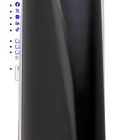
Conditions générales
Confidentialité
Cookies
© 2026 Bolt Technology OÜ
Services
Trajets
Trottinettes électriques
Bolt Market
Bolt Food
Bolt Drive
Bolt for Business