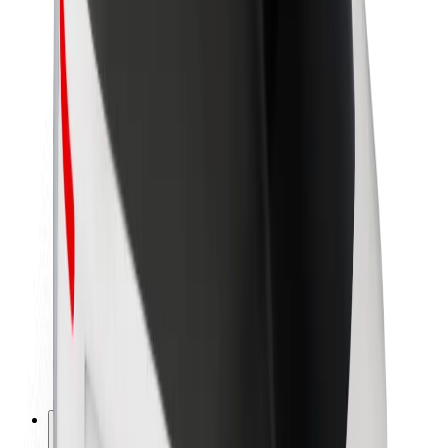
À propos de Bolt
La durabilité chez Bolt
Project Zero
Blog
Actualités
Lignes directrices de marque
Notre mission
Relations investisseurs
Équipe de direction
La marque
Ressources
Fonds urbain
Sécurité