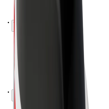
Vélos électriques
Bolt Plus
Générez des revenus avec Bolt
Chauffeur
Revenus du chauffeur
Livreur
Revenus du livreur
Commerçants Bolt Food
Flottes
Franchise
Entreprise
Rejoignez-nous