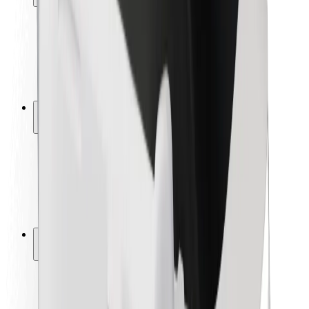
Sécurité des passagers
Sécurité des chauffeurs
Sécurité à trottinette
Safety Lab
Villes
Emplacements
Solutions pour les villes
Aéroports
Stations de charge Bolt
Support
Pour les passagers
Pour les chauffeurs