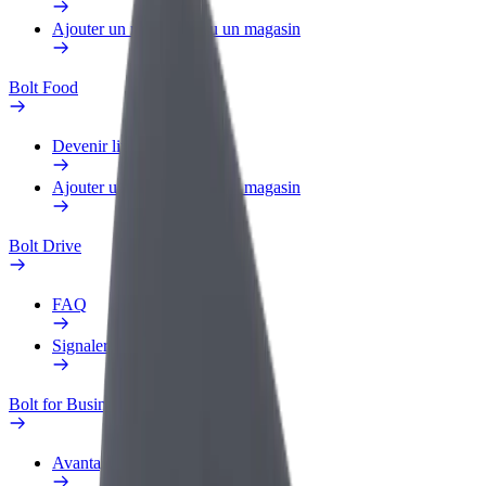
Ajouter un restaurant ou un magasin
Bolt Food
Devenir livreur
Ajouter un restaurant ou un magasin
Bolt Drive
FAQ
Signaler un véhicule
Bolt for Business
Avantages