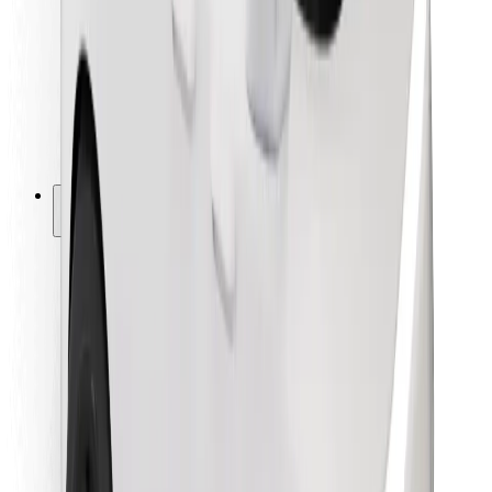
Pour les livreurs
Bolt Food
Pour les propriétaires de flotte
Pour les restaurants
Bolt for Business
Autres
Fournisseurs
Conditions générales
Cookies
Sécurité
Obtenez un trajet en quelques minutes !
Télécharger l'appli Bolt