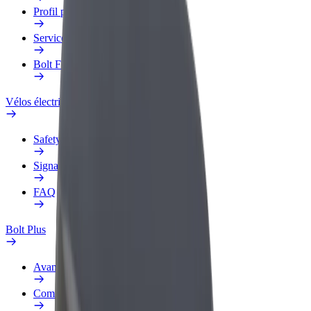
Profil professionnel
Services
Bolt Food pour les entreprises
Vélos électriques
Safety Lab
Signaler un problème
FAQ
Bolt Plus
Avantages
Comment s'inscrire