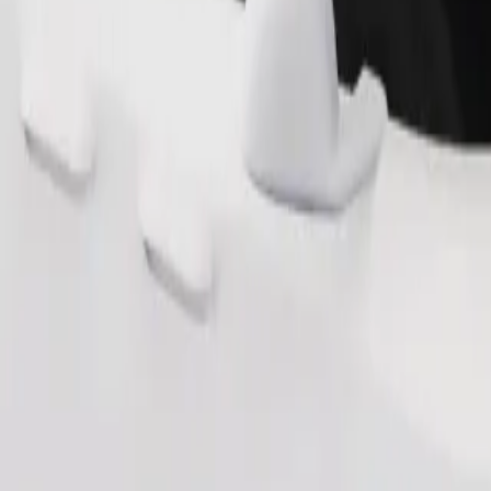
Commander un trajet
 de rangement