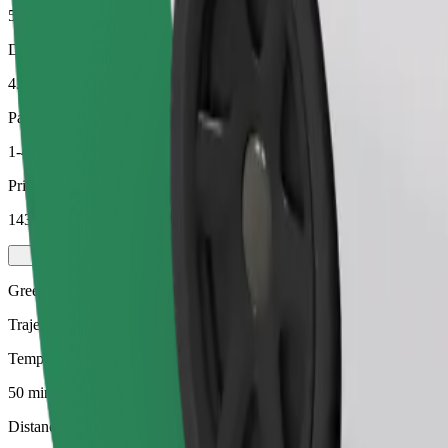
50 min
Distance estimée
43,6 km
Passagers
1-4
Prix estimé
143,90 PLN
Green
Trajets efficaces dans des véhicules hybrides et électriques
Temps de trajet estimé
50 min
Distance estimée