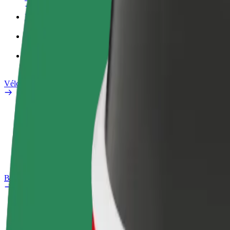
Profil professionnel
Services
Bolt Food pour les entreprises
Vélos électriques
Safety Lab
Signaler un problème
FAQ
Bolt Plus
Avantages
Comment s'inscrire