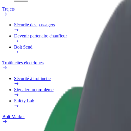
Trajets
Sécurité des passagers
Devenir partenaire chauffeur
Bolt Send
Trottinettes électriques
Sécurité à trottinette
Signaler un problème
Safety Lab
Bolt Market