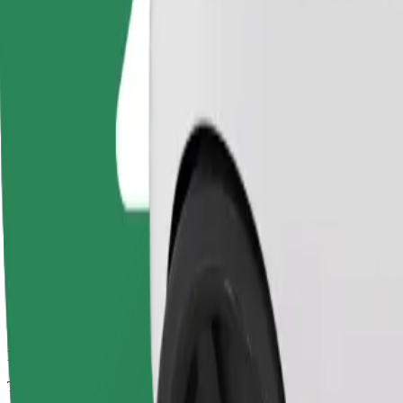
Trajets fiables dans des voitures classiques de taille moyenne.
Temps de trajet estimé
50 min
Distance estimée
43,6 km
Passagers
1-4
Prix estimé
121,40 PLN
Confort
Des voitures plus grandes avec plus d'espace pour les jambes et plus
Temps de trajet estimé