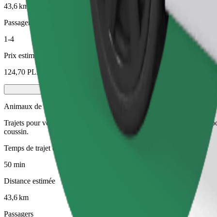
43,6 km
Passagers
1-4
Prix estimé
124,70 PLN
Animaux de compagnie
Trajets pour vous et votre animal de compagnie. Les chiens doivent por
coussin.
Temps de trajet estimé
50 min
Distance estimée
43,6 km
Passagers