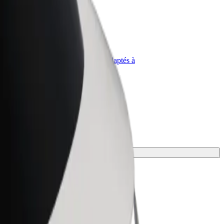
priétaire
Bolt for Business
Produits et services Bolt adaptés à
t
votre entreprise
nvient le mieux.