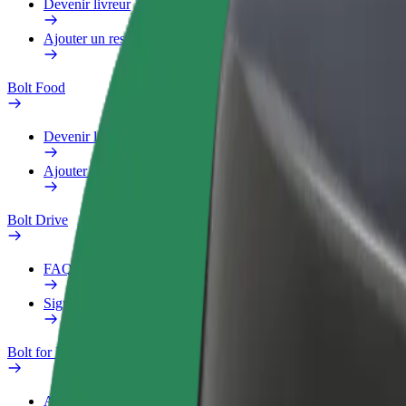
Devenir livreur
Ajouter un restaurant ou un magasin
Bolt Food
Devenir livreur
Ajouter un restaurant ou un magasin
Bolt Drive
FAQ
Signaler un véhicule
Bolt for Business
Avantages