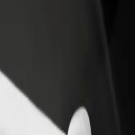
Ajouter un restaurant ou un
Inscrivez-vous en tant que pro
evenus
magasin
de flotte
Atteignez plus de clients et
Ajoutez votre flotte sur Bolt e
augmentez vos revenus
augmentez vos revenus
à Modlin lotnisko
et Modlin lotnisko ? Explorez nos services et trouvez celui qui vous co
Télécharger l'appli