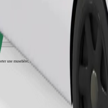
Commander un trajet
ter une muselière, les petits animaux doivent être dans une cage de tran