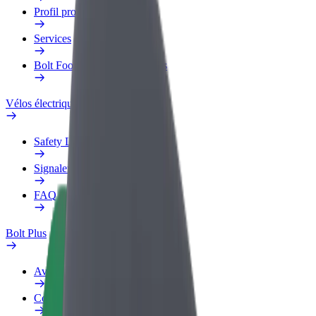
Profil professionnel
Services
Bolt Food pour les entreprises
Vélos électriques
Safety Lab
Signaler un problème
FAQ
Bolt Plus
Avantages
Comment s'inscrire