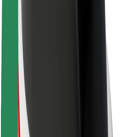
Sécurité des passagers
Sécurité des chauffeurs
Sécurité à trottinette
Safety Lab
Villes
Emplacements
Solutions pour les villes
Aéroports
Stations de charge Bolt
Support
Pour les passagers
Pour les chauffeurs