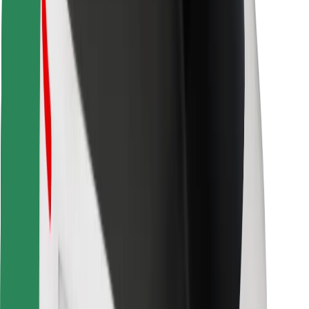
Pour les livreurs
Bolt Food
Pour les propriétaires de flotte
Pour les restaurants
Bolt for Business
Autres
Fournisseurs
Conditions générales
Cookies
Sécurité
Obtenez un trajet en quelques minutes !
Télécharger l'appli Bolt