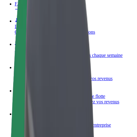
FAQ
Devenir partenaire chauffeur
Générez des revenus selon vos conditions
Devenir livreur
Livrez des repas et générez des revenus chaque semaine
Ajouter un restaurant ou un magasin
Atteignez plus de clients et augmentez vos revenus
Inscrivez-vous en tant que propriétaire de flotte
Ajoutez votre flotte sur Bolt et augmentez vos revenus
Bolt for Business
Produits et services Bolt adaptés à votre entreprise