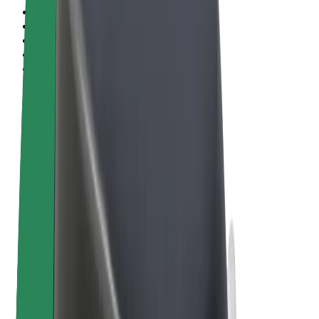
Conditions générales
Confidentialité
Cookies
© 2026 Bolt Technology OÜ
Services
Trajets
Trottinettes électriques
Bolt Market
Bolt Food
Bolt Drive
Bolt for Business