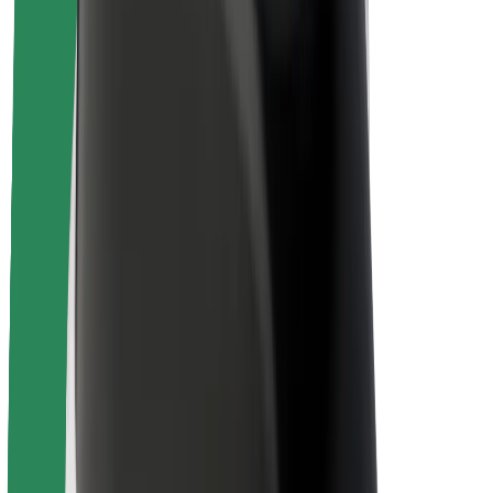
À propos de Bolt
La durabilité chez Bolt
Project Zero
Blog
Actualités
Lignes directrices de marque
Notre mission
Relations investisseurs
Équipe de direction
La marque
Ressources
Fonds urbain
Sécurité