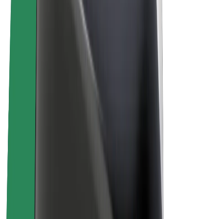
Vélos électriques
Bolt Plus
Générez des revenus avec Bolt
Chauffeur
Revenus du chauffeur
Livreur
Revenus du livreur
Commerçants Bolt Food
Flottes
Franchise
Entreprise
Rejoignez-nous