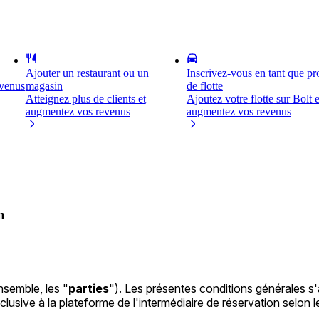
Ajouter un restaurant ou un
Inscrivez-vous en tant que pro
evenus
magasin
de flotte
Atteignez plus de clients et
Ajoutez votre flotte sur Bolt e
augmentez vos revenus
augmentez vos revenus
n
ensemble, les "
parties
"). Les présentes conditions générales 
xclusive à la plateforme de l'intermédiaire de réservation selon 