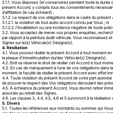
3.1.1. Vous disposez (et conserverez pendant toute la durée 
présent Accord, y compris tous les consentements nécessaires
d’affiliation (le cas échéant) ;
3.1.2. Le respect de vos obligations dans le cadre du présent
3.1.2.1. la violation de tout autre accord conclu par Vous ; ni
3.1.2.2. l'invalidation ou une incidence négative de toute pol
3.2. Vous acceptez de mener vos propres enquêtes, recherche
par rapport à la peinture dudit véhicule. Vous reconnaissez
Signes sur le(s) Véhicule(s) Désigné(s).
4. Résiliation
4.1. Vous pouvez résilier le présent Accord à tout moment en f
la plaque d'immatriculation du/des Véhicule(s) Désigné(s).
4.2. Bolt se réserve le droit de résilier cet Accord à tout mom
4.3. En cas de manquement à l’une de vos obligations dans le 
moment, la faculté de résilier le présent Accord avec effet imm
4.4. Toute violation du présent Accord de votre part autorise
de prouver le respect des Vos obligations découlant des prés
4.5. À échéance du présent Accord, Vous devrez retirer imméd
associés au retrait des Signes.
4.6. Les clauses 3, 4.4, 4.5, 4.6 et 5 survivront à la résiliatio
5. Divers
5.1. Toutes les références aux montants ou sommes qui Vous so