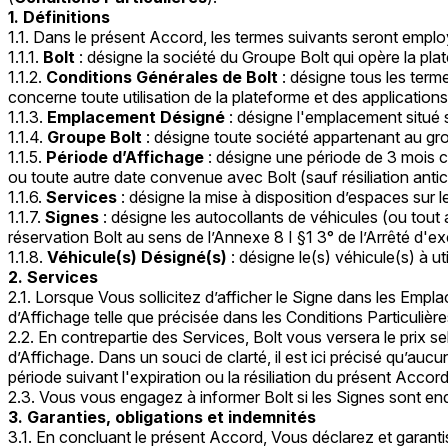
1. Définitions
1.1. Dans le présent Accord, les termes suivants seront employ
1.1.1.
Bolt
: désigne la société du Groupe Bolt qui opère la plate
1.1.2.
Conditions Générales de Bolt
: désigne tous les terme
concerne toute utilisation de la plateforme et des application
1.1.3.
Emplacement Désigné
: désigne l'emplacement situé s
1.1.4.
Groupe Bolt
: désigne toute société appartenant au gr
1.1.5.
Période d’Affichage
: désigne une période de 3 mois c
ou toute autre date convenue avec Bolt (sauf résiliation anti
1.1.6.
Services
: désigne la mise à disposition d’espaces sur 
1.1.7.
Signes
: désigne les autocollants de véhicules (ou tout au
réservation Bolt au sens de l’Annexe 8 I §1 3° de l’Arrêté d'
1.1.8.
Véhicule(s) Désigné(s)
: désigne le(s) véhicule(s) à u
2. Services
2.1. Lorsque Vous sollicitez d’afficher le Signe dans les Em
d’Affichage telle que précisée dans les Conditions Particulière
2.2. En contrepartie des Services, Bolt vous versera le prix se
d’Affichage. Dans un souci de clarté, il est ici précisé qu’au
période suivant l'expiration ou la résiliation du présent Accord
2.3. Vous vous engagez à informer Bolt si les Signes sont 
3. Garanties, obligations et indemnités
3.1. En concluant le présent Accord, Vous déclarez et garanti