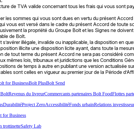
t.
 facture de TVA valide concernant tous les frais qui vous sont
nser les sommes qui vous sont dues en vertu du présent Acco
qui vous est versé dans le cadre du présent Accord de toute s
clusivement la propriété du Groupe Bolt et les Signes ne doivent
ble de Bolt.
s’avérer illégale, invalide ou inapplicable, la disposition en qu
isposition illicite une disposition licite ayant, dans toute la me
ion de tout terme du présent Accord ne sera pas considéré com
x mêmes lois, tribunaux et juridictions que les Conditions Génér
spositions de temps à autre en publiant une version actualisée s
ables sont celles en vigueur au premier jour de la Période d’Af
lt for Business
Bolt Plus
Bolt Send
 Bolt
Revenus du livreur
Commerçants partenaires Bolt Food
Flottes part
us
Durabilité
Project Zero
Accessibilité
Fonds urbain
Relations investisseu
t for Business
 trottinette
Safety Lab