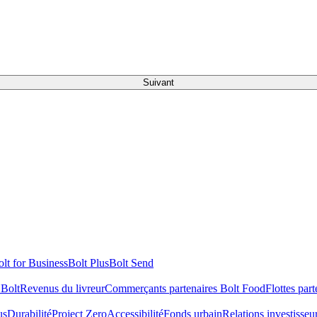
Suivant
lt for Business
Bolt Plus
Bolt Send
 Bolt
Revenus du livreur
Commerçants partenaires Bolt Food
Flottes part
us
Durabilité
Project Zero
Accessibilité
Fonds urbain
Relations investisseu