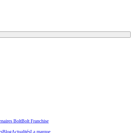
enaires Bolt
Bolt Franchise
rs
Blog
Actualités
La marque