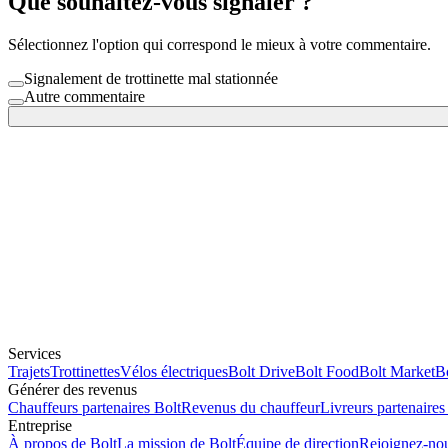
Que souhaitez-vous signaler ?
Sélectionnez l'option qui correspond le mieux à votre commentaire.
Signalement de trottinette mal stationnée
Autre commentaire
Services
Trajets
Trottinettes
Vélos électriques
Bolt Drive
Bolt Food
Bolt Market
Bo
Générer des revenus
Chauffeurs partenaires Bolt
Revenus du chauffeur
Livreurs partenaires
Entreprise
À propos de Bolt
La mission de Bolt
Équipe de direction
Rejoignez-no