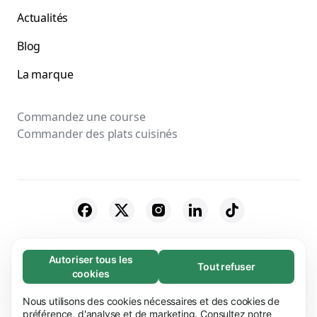
Actualités
Blog
La marque
Commandez une course
Commander des plats cuisinés
© 2026 Bolt Technology OÜ
Autoriser tous les
Tout refuser
Nécessaires (65)
cookies
Fournisseurs
Conditions générales
Les cookies nécessaires contribuent à rendre
En savoir plus
notre site web utilisable en activant des
Nous utilisons des cookies nécessaires et des cookies de
Confidentialité
Cookies
Sécurité
fonctions de base comme la navigation de page.
préférence, d'analyse et de marketing. Consultez notre