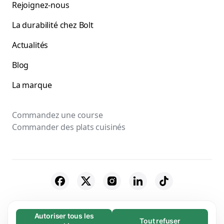
Rejoignez-nous
La durabilité chez Bolt
Actualités
Blog
La marque
Commandez une course
Commander des plats cuisinés
© 2026 Bolt Technology OÜ
Autoriser tous les
Tout refuser
Nécessaires (65)