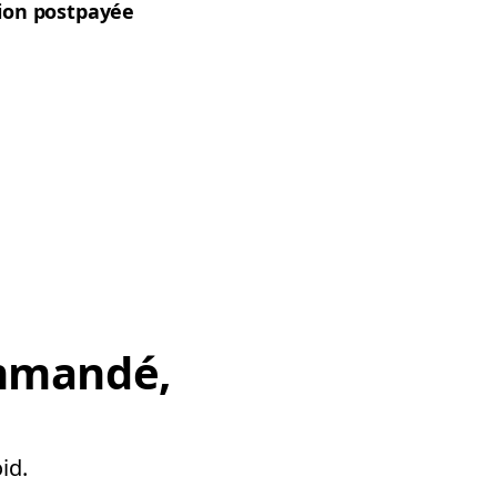
tion postpayée
mmandé,
id.