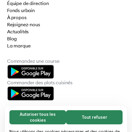
Équipe de direction
Fonds urbain
À propos
Rejoignez-nous
Actualités
Blog
La marque
Commandez une course
Commander des plats cuisinés
Autoriser tous les
Tout refuser
Nécessaires (65)
cookies
Les cookies nécessaires contribuent à rendre
En savoir plus
© 2026 Bolt Technology OÜ
notre site web utilisable en activant des
Nous utilisons des cookies nécessaires et des cookies de