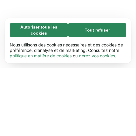
Autoriser tous les
Tout refuser
Nécessaires (65)
cookies
Les cookies nécessaires contribuent à rendre
En savoir plus
notre site web utilisable en activant des
Nous utilisons des cookies nécessaires et des cookies de
fonctions de base comme la navigation de
préférence, d'analyse et de marketing. Consultez notre
Préférences (17)
politique en matière de cookies
ou
gérez vos cookies
.
page. Le site web ne peut pas fonctionner
Les cookies de préférences permettent à notre
En savoir plus
correctement sans ces cookies.
En savoir plus
site web de retenir des informations qui
modifient la manière dont le site se comporte
Statistiques (63)
ou s’affiche, comme votre langue préférée ou la
Les cookies statistiques nous aident à
En savoir plus
région dans laquelle vous vous situez.
En savoir
comprendre comment les visiteurs
plus
interagissent avec notre site web par la
Marketing (63)
collecte et la communication d'informations de
Les cookies marketing sont utilisés pour
En savoir plus
manière anonyme.
En savoir plus
effectuer le suivi des visiteurs à travers notre
site web. Le but est d'afficher des publicités
qui sont pertinentes et intéressantes pour
chaque utilisateur individuel.
En savoir plus