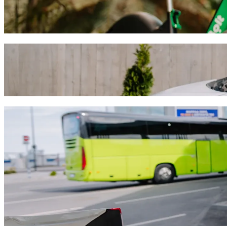
Déplacez-vous à Aguascalientes à trottinette ou à vélo électrique
Télécharger l'appli Bolt
Déplacez-vous de Mercado Teran à Clínica 
Nous vous recommandons de choisir le transport avec chauffeur Bolt si
environ 58,90 $MX MXN. Quel que soit votre besoin, nous trouverons
Télécharger l'appli Bolt
Services Bolt pour vous déplacer de Merca
Beaucoup de bagages ? Réservez nos Vans pouvant accueillir jusq
Besoin d'arriver avec élégance ? Essayez les voitures premium de 
Vous voyagez avec des enfants ? Commandez un trajet pratique dan
Votre animal de compagnie vous accompagne ? Essayez nos trajet
Besoin d'assistance supplémentaire ? Les véhicules de notre catég
Des trajets abordables ? Profitez de voitures compactes à petits p
Télécharger l'appli Bolt