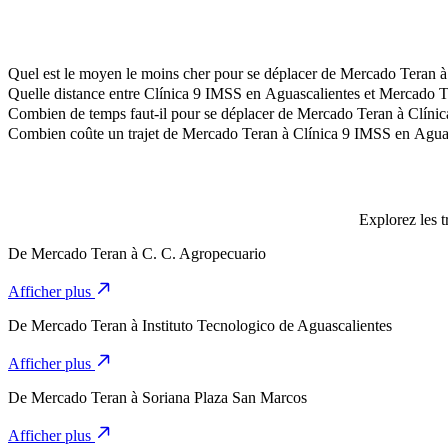
Quel est le moyen le moins cher pour se déplacer de Mercado Teran 
La façon la plus abordable de se déplacer de Mercado Teran à Clíni
Quelle distance entre Clínica 9 IMSS en Aguascalientes et Mercado T
Clínica 9 IMSS en Aguascalientes est à environ 6,7 km de Mercado T
Combien de temps faut-il pour se déplacer de Mercado Teran à Clíni
Il faut environ 14 min pour se déplacer de Mercado Teran à Clínica 
Combien coûte un trajet de Mercado Teran à Clínica 9 IMSS en Aguas
Le coût du trajet de Mercado Teran à Clínica 9 IMSS en Aguascalie
Explorez les t
De
Mercado Teran
à
C. C. Agropecuario
Afficher plus
De
Mercado Teran
à
Instituto Tecnologico de Aguascalientes
Afficher plus
De
Mercado Teran
à
Soriana Plaza San Marcos
Afficher plus