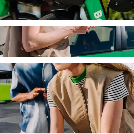
9 IMSS en Aguascalientes avec le transport
 vous recherchez le meilleur prix pour aller à Clínica 9 IMSS en Aguasc
 le véhicule idéal pour vous.
do Teran à Clínica 9 IMSS en Aguascalient
u'à 6 personnes.
Bolt.
s une voiture équipée d'un siège enfant.
s acceptant les animaux.
orie Assistance sont accessibles aux fauteuils roulants (WAV).
rix avec la catégorie Economy.