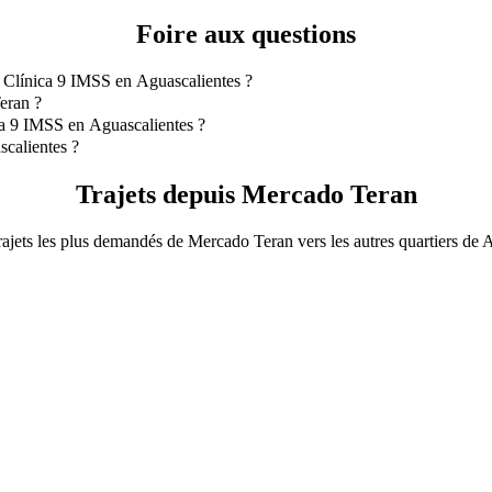
Foire aux questions
à Clínica 9 IMSS en Aguascalientes ?
ca 9 IMSS en Aguascalientes est Taxi Clasico qui vous coûtera envir
eran ?
eran.
ca 9 IMSS en Aguascalientes ?
9 IMSS en Aguascalientes avec Taxi Clasico.
calientes ?
ntes avec Taxi Clasico est d'environ 58,90 $MX MXN.
Trajets depuis Mercado Teran
rajets les plus demandés de Mercado Teran vers les autres quartiers de 