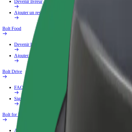
Devenir livreur
Ajouter un restaurant ou un magasin
Bolt Food
Devenir livreur
Ajouter un restaurant ou un magasin
Bolt Drive
FAQ
Signaler un véhicule
Bolt for Business
Avantages