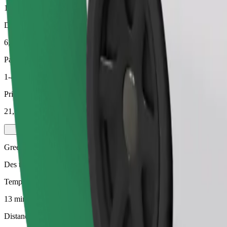
13 min
Distance estimée
6,4 km
Passagers
1-4
Prix estimé
21,20 €
Green
Des trajets efficaces dans des véhicules entièrement électriques
Temps de trajet estimé
13 min
Distance estimée