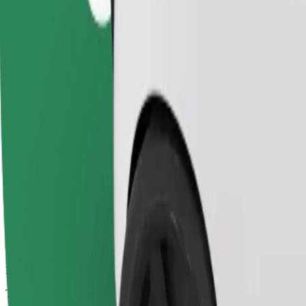
Trajets fiables dans des voitures classiques de taille moyenne.
Temps de trajet estimé
13 min
Distance estimée
6,4 km
Passagers
1-4
Prix estimé
18,90 €
Confort
Des voitures plus grandes avec plus d'espace pour les jambes et plus
Temps de trajet estimé