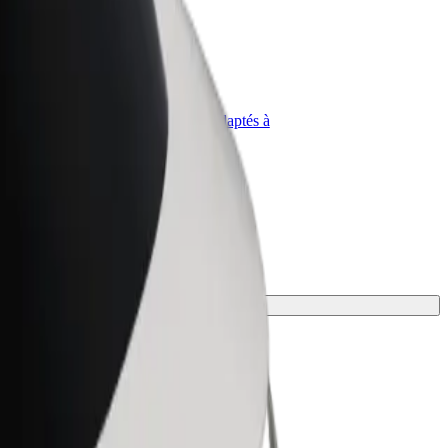
priétaire
Bolt for Business
Produits et services Bolt adaptés à
t
votre entreprise
 le mieux.