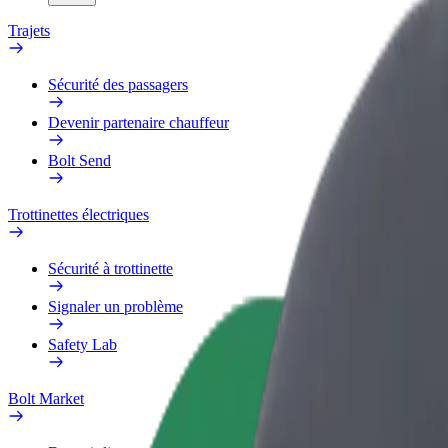
Trajets
Sécurité des passagers
Devenir partenaire chauffeur
Bolt Send
Trottinettes électriques
Sécurité à trottinette
Signaler un problème
Safety Lab
Bolt Market