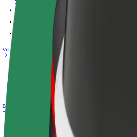
Profil professionnel
Services
Bolt Food pour les entreprises
Vélos électriques
Safety Lab
Signaler un problème
FAQ
Bolt Plus
Avantages
Comment s'inscrire