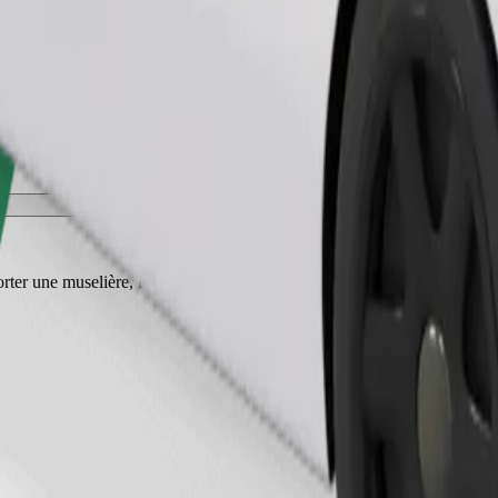
Commander un trajet
ter une muselière, les petits animaux doivent être dans une cage de tran