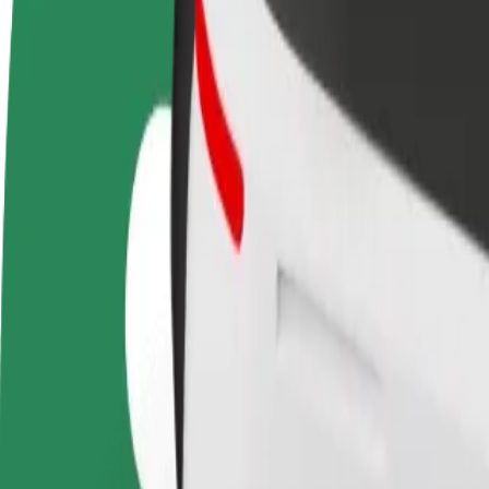
FAQ
Devenir partenaire chauffeur
Devenir livreur
Générez des revenus selon
Livrez des repas et générez des r
vos conditions
chaque semaine
Comment se rendre de Amsterdam, Leidseplein à A
À la recherche du meilleur trajet entre Amsterdam, Leidseplein et Am
De
Amsterdam, Leidseplein
À
Amsterdam RAI
Praticité et confort, en quelques clics !
Bolt