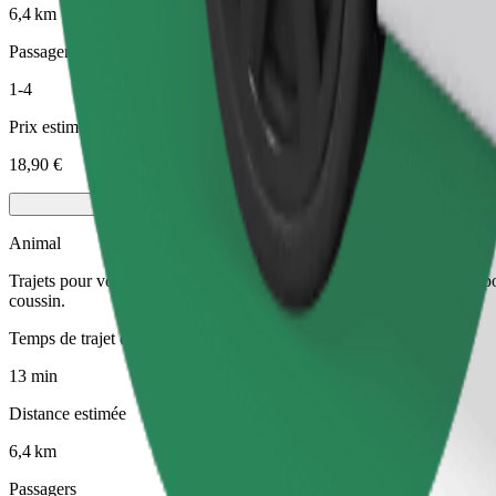
6,4 km
Passagers
1-4
Prix estimé
18,90 €
Animal
Trajets pour vous et votre animal de compagnie. Les chiens doivent por
coussin.
Temps de trajet estimé
13 min
Distance estimée
6,4 km
Passagers