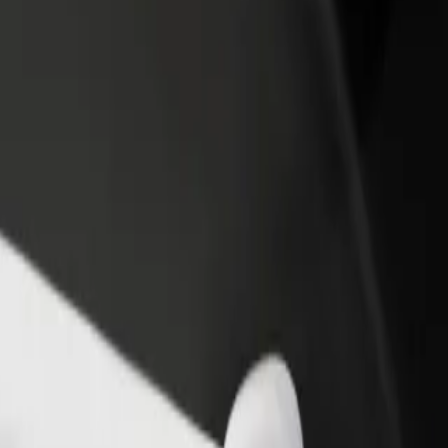
Ajouter un restaurant ou un
Inscrivez-vous en tant que pro
evenus
magasin
de flotte
Atteignez plus de clients et
Ajoutez votre flotte sur Bolt e
augmentez vos revenus
augmentez vos revenus
msterdam RAI
sterdam RAI ? Explorez nos services et trouvez celui qui vous convient
Télécharger l'appli