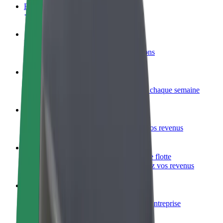
FAQ
Devenir partenaire chauffeur
Générez des revenus selon vos conditions
Devenir livreur
Livrez des repas et générez des revenus chaque semaine
Ajouter un restaurant ou un magasin
Atteignez plus de clients et augmentez vos revenus
Inscrivez-vous en tant que propriétaire de flotte
Ajoutez votre flotte sur Bolt et augmentez vos revenus
Bolt for Business
Produits et services Bolt adaptés à votre entreprise