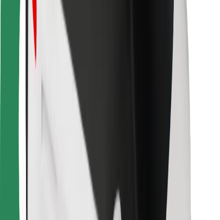
Pour les livreurs
Bolt Food
Pour les propriétaires de flotte
Pour les restaurants
Bolt for Business
Autres
Fournisseurs
Conditions générales
Cookies
Sécurité
Obtenez un trajet en quelques minutes !
Télécharger l'appli Bolt