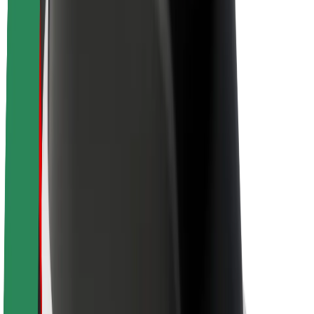
À propos de Bolt
La durabilité chez Bolt
Project Zero
Blog
Actualités
Lignes directrices de marque
Notre mission
Relations investisseurs
Équipe de direction
La marque
Ressources
Fonds urbain
Sécurité