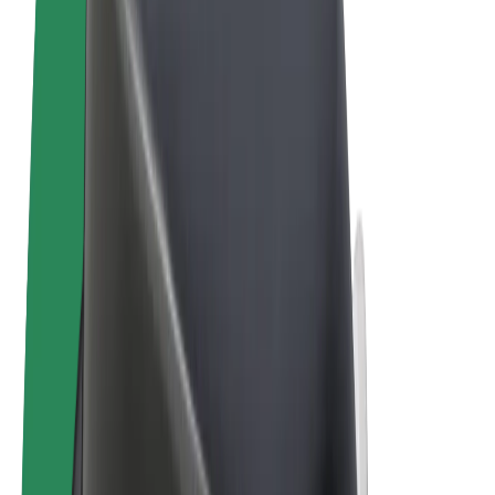
Conditions générales
Confidentialité
Cookies
© 2026 Bolt Technology OÜ
Services
Trajets
Trottinettes électriques
Bolt Market
Bolt Food
Bolt Drive
Bolt for Business