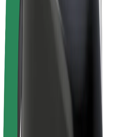
Vélos électriques
Bolt Plus
Générez des revenus avec Bolt
Chauffeur
Revenus du chauffeur
Livreur
Revenus du livreur
Commerçants Bolt Food
Flottes
Franchise
Entreprise
Rejoignez-nous