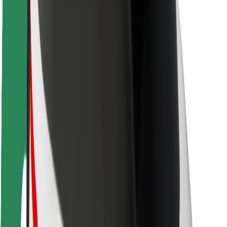
Sécurité des passagers
Sécurité des chauffeurs
Sécurité à trottinette
Safety Lab
Villes
Emplacements
Solutions pour les villes
Aéroports
Stations de charge Bolt
Support
Pour les passagers
Pour les chauffeurs