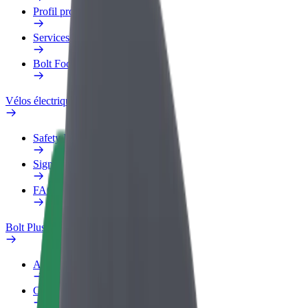
Profil professionnel
Services
Bolt Food pour les entreprises
Vélos électriques
Safety Lab
Signaler un problème
FAQ
Bolt Plus
Avantages
Comment s'inscrire