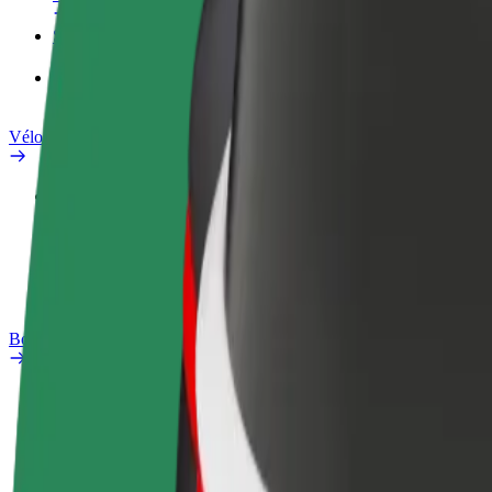
Services
Bolt Food pour les entreprises
Vélos électriques
Safety Lab
Signaler un problème
FAQ
Bolt Plus
Avantages
Comment s'inscrire
FAQ