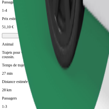
Passagers
1-4
Prix estimé
51,10 €
Animal
Trajets pour vous et votre animal de compagnie. Les chiens doivent por
coussin.
Temps de trajet estimé
27 min
Distance estimée
28 km
Passagers
1-3