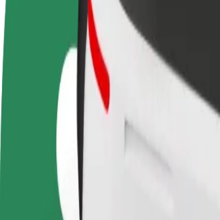
Devenir partenaire chauffeur
Devenir livreur
Générez des revenus selon
Livrez des repas et générez des r
vos conditions
chaque semaine
Comment se rendre de Zaanse Schans à Ziggo Dome
À la recherche du meilleur trajet entre Zaanse Schans et Ziggo Dome ?
De
Zaanse Schans
À
Ziggo Dome
Praticité et confort, en quelques clics !
Bolt
Trajets fiables dans des voitures classiques de taille moyenne.