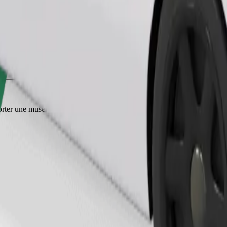
Commander un trajet
ter une muselière, les petits animaux doivent être dans une cage de tran