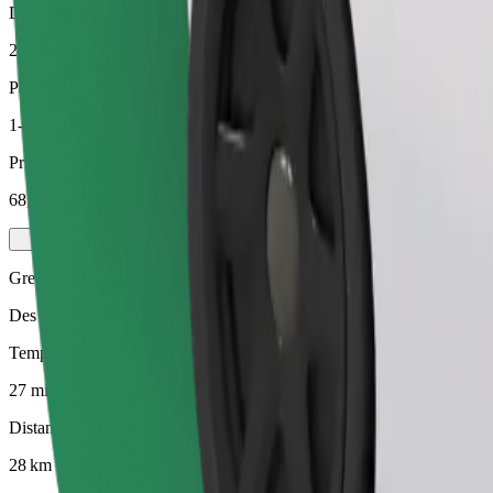
Distance estimée
28 km
Passagers
1-4
Prix estimé
68,70 €
Green
Des trajets efficaces dans des véhicules entièrement électriques
Temps de trajet estimé
27 min
Distance estimée
28 km