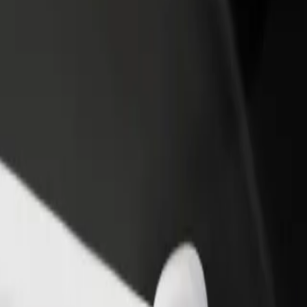
Ajouter un restaurant ou un
Inscrivez-vous en tant que pro
evenus
magasin
de flotte
Atteignez plus de clients et
Ajoutez votre flotte sur Bolt e
augmentez vos revenus
augmentez vos revenus
 Explorez nos services et trouvez celui qui vous convient le mieux.
Télécharger l'appli