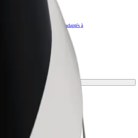
priétaire
Bolt for Business
Produits et services Bolt adaptés à
t
votre entreprise