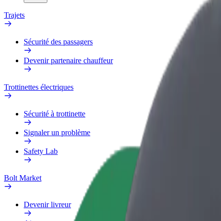
Trajets
Sécurité des passagers
Devenir partenaire chauffeur
Trottinettes électriques
Sécurité à trottinette
Signaler un problème
Safety Lab
Bolt Market
Devenir livreur