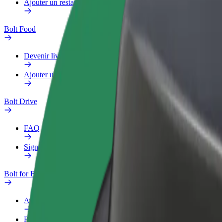
Ajouter un restaurant ou un magasin
Bolt Food
Devenir livreur
Ajouter un restaurant ou un magasin
Bolt Drive
FAQ
Signaler un véhicule
Bolt for Business
Avantages
Profil professionnel