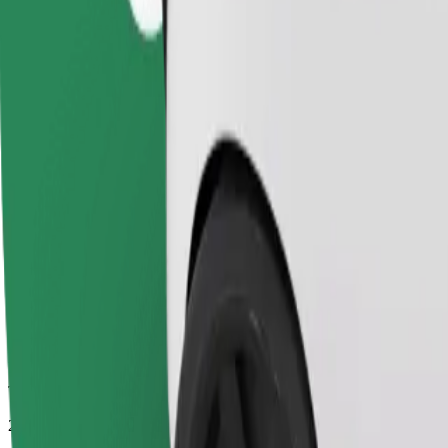
Temps de trajet estimé
27 min
Distance estimée
28 km
Passagers
1-4
Prix estimé
51,10 €
Confort
Des voitures plus grandes avec plus d'espace pour les jambes et plus
Temps de trajet estimé
27 min