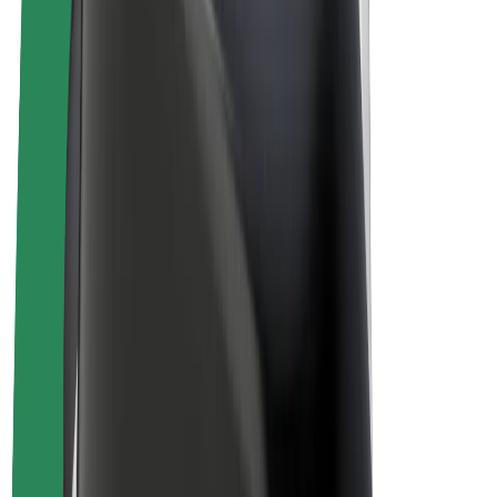
Vélos électriques
Bolt Plus
Générez des revenus avec Bolt
Chauffeur
Revenus du chauffeur
Livreur
Revenus du livreur
Commerçants Bolt Food
Flottes
Franchise
Entreprise
Rejoignez-nous