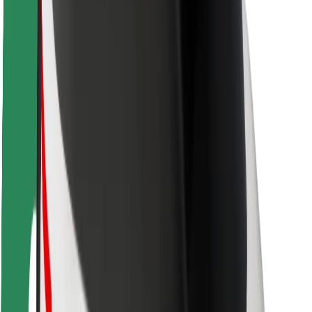
Sécurité des passagers
Sécurité des chauffeurs
Sécurité à trottinette
Safety Lab
Villes
Emplacements
Solutions pour les villes
Aéroports
Stations de charge Bolt
Support
Pour les passagers
Pour les chauffeurs