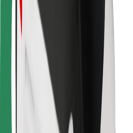
Pour les livreurs
Bolt Food
Pour les propriétaires de flotte
Pour les restaurants
Bolt for Business
Autres
Fournisseurs
Conditions générales
Cookies
Sécurité
Obtenez un trajet en quelques minutes !
Télécharger l'appli Bolt