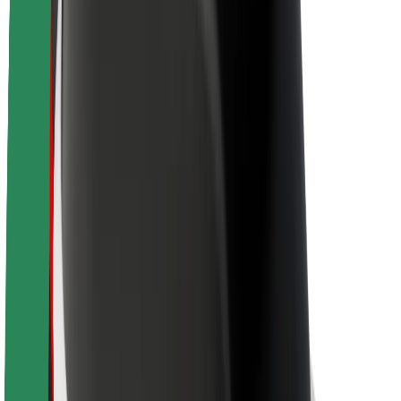
À propos de Bolt
La durabilité chez Bolt
Project Zero
Blog
Actualités
Lignes directrices de marque
Notre mission
Relations investisseurs
Équipe de direction
La marque
Ressources
Fonds urbain
Sécurité