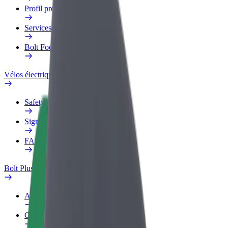
Profil professionnel
Services
Bolt Food pour les entreprises
Vélos électriques
Safety Lab
Signaler un problème
FAQ
Bolt Plus
Avantages
Comment s'inscrire