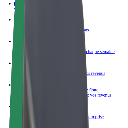
FAQ
Devenir partenaire chauffeur
Générez des revenus selon vos conditions
Devenir livreur
Livrez des repas et générez des revenus chaque semaine
Ajouter un restaurant ou un magasin
Atteignez plus de clients et augmentez vos revenus
Inscrivez-vous en tant que propriétaire de flotte
Ajoutez votre flotte sur Bolt et augmentez vos revenus
Bolt for Business
Produits et services Bolt adaptés à votre entreprise