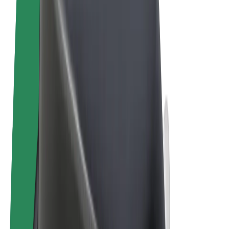
Conditions générales
Confidentialité
Cookies
© 2026 Bolt Technology OÜ
Services
Trajets
Trottinettes électriques
Bolt Market
Bolt Food
Bolt Drive
Bolt for Business