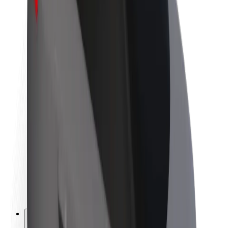
À propos de Bolt
La durabilité chez Bolt
Project Zero
Blog
Actualités
Lignes directrices de marque
Notre mission
Relations investisseurs
Équipe de direction
La marque
Ressources
Fonds urbain
Sécurité