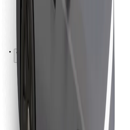
Pour les livreurs
Bolt Food
Pour les propriétaires de flotte
Pour les restaurants
Bolt for Business
Autres
Fournisseurs
Conditions générales
Cookies
Sécurité
Obtenez un trajet en quelques minutes !
Télécharger l'appli Bolt