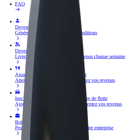
FAQ
Devenir partenaire chauffeur
Générez des revenus selon vos conditions
Devenir livreur
Livrez des repas et générez des revenus chaque semaine
Ajouter un restaurant ou un magasin
Atteignez plus de clients et augmentez vos revenus
Inscrivez-vous en tant que propriétaire de flotte
Ajoutez votre flotte sur Bolt et augmentez vos revenus
Bolt for Business
Produits et services Bolt adaptés à votre entreprise