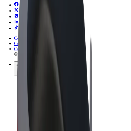
Conditions générales
Confidentialité
Cookies
© 2026 Bolt Technology OÜ
Services
Trajets
Trottinettes électriques
Bolt Market
Bolt Food
Bolt Drive
Bolt for Business