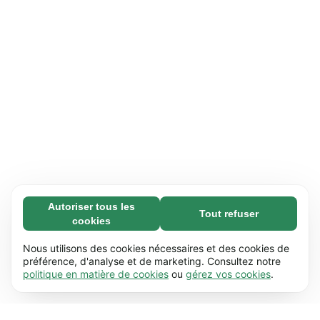
Autoriser tous les
Tout refuser
Nécessaires (65)
cookies
Les cookies nécessaires contribuent à rendre
En savoir plus
notre site web utilisable en activant des
Nous utilisons des cookies nécessaires et des cookies de
fonctions de base comme la navigation de
préférence, d'analyse et de marketing. Consultez notre
Préférences (17)
politique en matière de cookies
ou
gérez vos cookies
.
page. Le site web ne peut pas fonctionner
Les cookies de préférences permettent à notre
En savoir plus
correctement sans ces cookies.
En savoir plus
site web de retenir des informations qui
modifient la manière dont le site se comporte