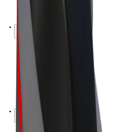
Vélos électriques
Bolt Plus
Générez des revenus avec Bolt
Chauffeur
Revenus du chauffeur
Livreur
Revenus du livreur
Commerçants Bolt Food
Flottes
Franchise
Entreprise
Rejoignez-nous