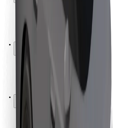
Sécurité des passagers
Sécurité des chauffeurs
Sécurité à trottinette
Safety Lab
Villes
Emplacements
Solutions pour les villes
Aéroports
Stations de charge Bolt
Support
Pour les passagers
Pour les chauffeurs