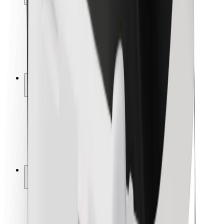
Sécurité des passagers
Sécurité des chauffeurs
Sécurité à trottinette
Safety Lab
Villes
Emplacements
Solutions pour les villes
Aéroports
Stations de charge Bolt
Support
Pour les passagers
Pour les chauffeurs