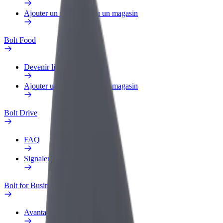
Ajouter un restaurant ou un magasin
Bolt Food
Devenir livreur
Ajouter un restaurant ou un magasin
Bolt Drive
FAQ
Signaler un véhicule
Bolt for Business
Avantages