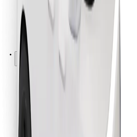
Pour les livreurs
Bolt Food
Pour les propriétaires de flotte
Pour les restaurants
Bolt for Business
Autres
Fournisseurs
Conditions générales
Cookies
Sécurité
Obtenez un trajet en quelques minutes !
Télécharger l'appli Bolt