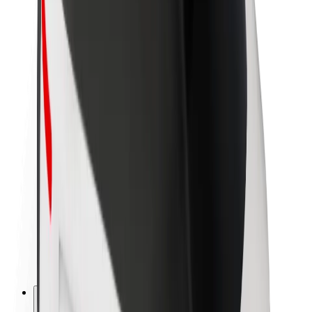
À propos de Bolt
La durabilité chez Bolt
Project Zero
Blog
Actualités
Lignes directrices de marque
Notre mission
Relations investisseurs
Équipe de direction
La marque
Ressources
Fonds urbain
Sécurité