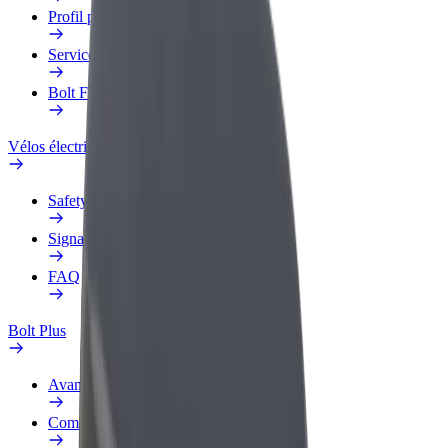
Profil professionnel
Services
Bolt Food pour les entreprises
Vélos électriques
Safety Lab
Signaler un problème
FAQ
Bolt Plus
Avantages
Comment s'inscrire