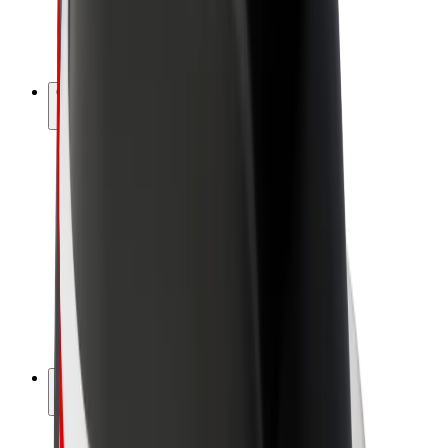
Vélos électriques
Bolt Plus
Générez des revenus avec Bolt
Chauffeur
Revenus du chauffeur
Livreur
Revenus du livreur
Commerçants Bolt Food
Flottes
Franchise
Entreprise
Rejoignez-nous