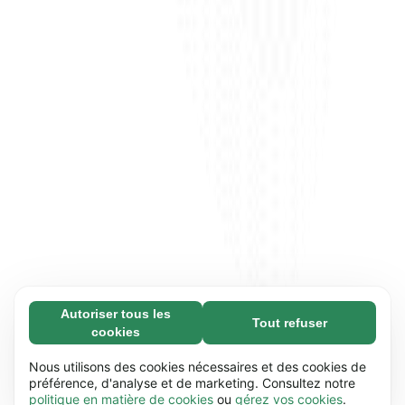
Autoriser tous les
Tout refuser
Nécessaires (65)
cookies
Les cookies nécessaires contribuent à rendre
En savoir plus
notre site web utilisable en activant des
Nous utilisons des cookies nécessaires et des cookies de
fonctions de base comme la navigation de
préférence, d'analyse et de marketing. Consultez notre
Préférences (17)
politique en matière de cookies
ou
gérez vos cookies
.
page. Le site web ne peut pas fonctionner