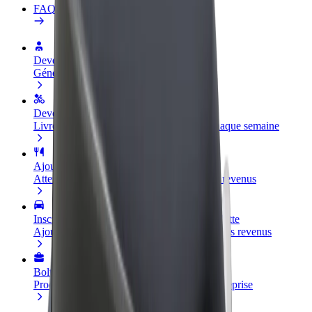
FAQ
Devenir partenaire chauffeur
Générez des revenus selon vos conditions
Devenir livreur
Livrez des repas et générez des revenus chaque semaine
Ajouter un restaurant ou un magasin
Atteignez plus de clients et augmentez vos revenus
Inscrivez-vous en tant que propriétaire de flotte
Ajoutez votre flotte sur Bolt et augmentez vos revenus
Bolt for Business
Produits et services Bolt adaptés à votre entreprise