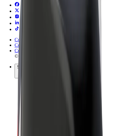
Conditions générales
Confidentialité
Cookies
© 2026 Bolt Technology OÜ
Services
Trajets
Trottinettes électriques
Bolt Market
Bolt Food
Bolt Drive
Bolt for Business