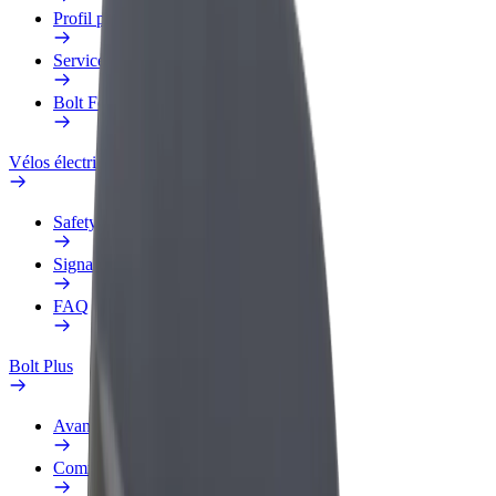
Profil professionnel
Services
Bolt Food pour les entreprises
Vélos électriques
Safety Lab
Signaler un problème
FAQ
Bolt Plus
Avantages
Comment s'inscrire