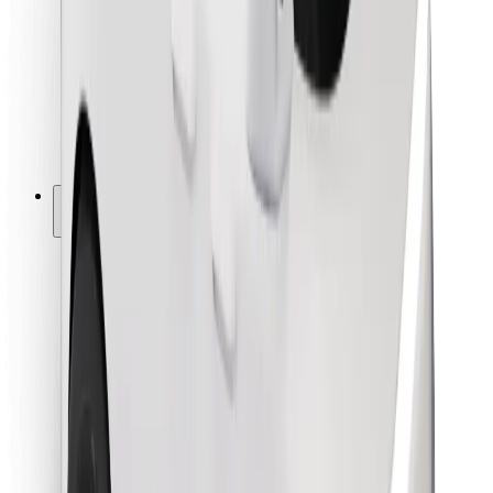
Pour les livreurs
Bolt Food
Pour les propriétaires de flotte
Pour les restaurants
Bolt for Business
Autres
Fournisseurs
Conditions générales
Cookies
Sécurité
Obtenez un trajet en quelques minutes !
Télécharger l'appli Bolt