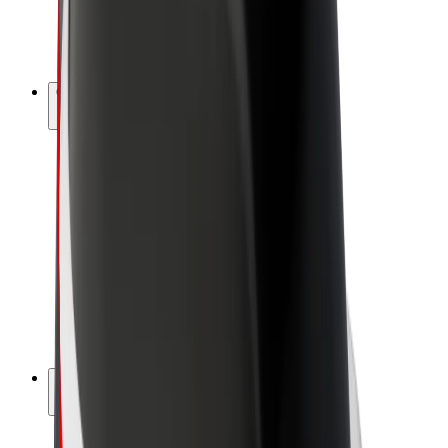
Vélos électriques
Bolt Plus
Générez des revenus avec Bolt
Chauffeur
Revenus du chauffeur
Livreur
Revenus du livreur
Commerçants Bolt Food
Flottes
Franchise
Entreprise
Rejoignez-nous