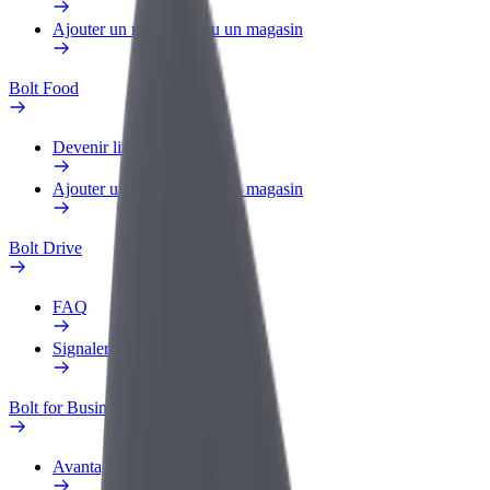
Ajouter un restaurant ou un magasin
Bolt Food
Devenir livreur
Ajouter un restaurant ou un magasin
Bolt Drive
FAQ
Signaler un véhicule
Bolt for Business
Avantages