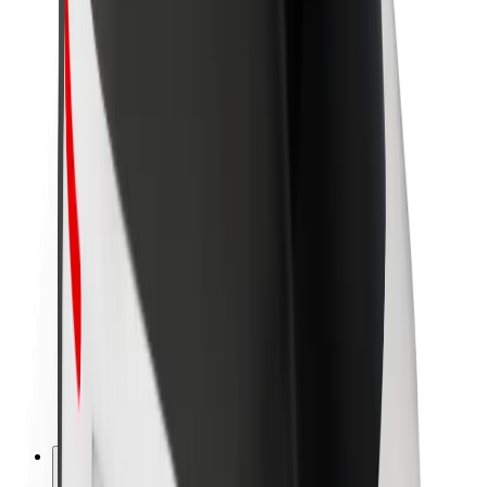
À propos de Bolt
La durabilité chez Bolt
Project Zero
Blog
Actualités
Lignes directrices de marque
Notre mission
Relations investisseurs
Équipe de direction
La marque
Ressources
Fonds urbain
Sécurité