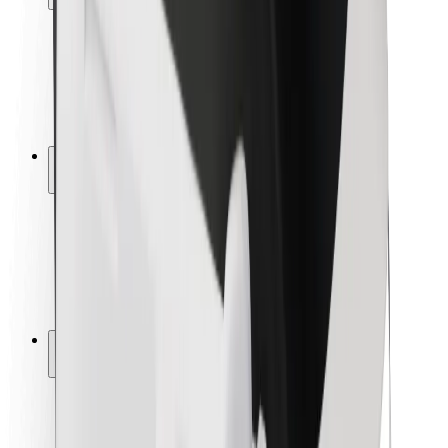
Sécurité des passagers
Sécurité des chauffeurs
Sécurité à trottinette
Safety Lab
Villes
Emplacements
Solutions pour les villes
Aéroports
Stations de charge Bolt
Support
Pour les passagers
Pour les chauffeurs