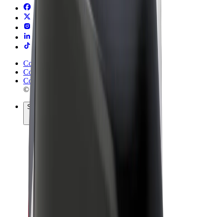
Conditions générales
Confidentialité
Cookies
© 2026 Bolt Technology OÜ
Services
Trajets
Trottinettes électriques
Bolt Market
Bolt Food
Bolt Drive
Bolt for Business