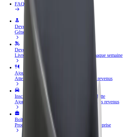
FAQ
Devenir partenaire chauffeur
Générez des revenus selon vos conditions
Devenir livreur
Livrez des repas et générez des revenus chaque semaine
Ajouter un restaurant ou un magasin
Atteignez plus de clients et augmentez vos revenus
Inscrivez-vous en tant que propriétaire de flotte
Ajoutez votre flotte sur Bolt et augmentez vos revenus
Bolt for Business
Produits et services Bolt adaptés à votre entreprise