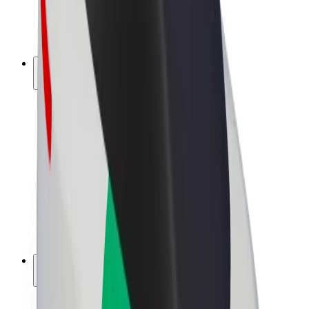
Vélos électriques
Bolt Plus
Générez des revenus avec Bolt
Chauffeur
Revenus du chauffeur
Livreur
Revenus du livreur
Commerçants Bolt Food
Flottes
Franchise
Entreprise
Rejoignez-nous