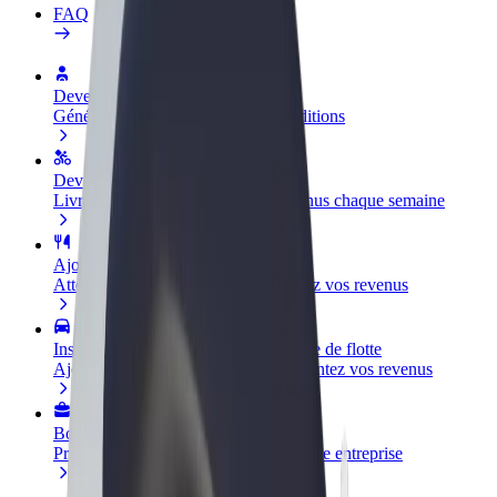
FAQ
Devenir partenaire chauffeur
Générez des revenus selon vos conditions
Devenir livreur
Livrez des repas et générez des revenus chaque semaine
Ajouter un restaurant ou un magasin
Atteignez plus de clients et augmentez vos revenus
Inscrivez-vous en tant que propriétaire de flotte
Ajoutez votre flotte sur Bolt et augmentez vos revenus
Bolt for Business
Produits et services Bolt adaptés à votre entreprise