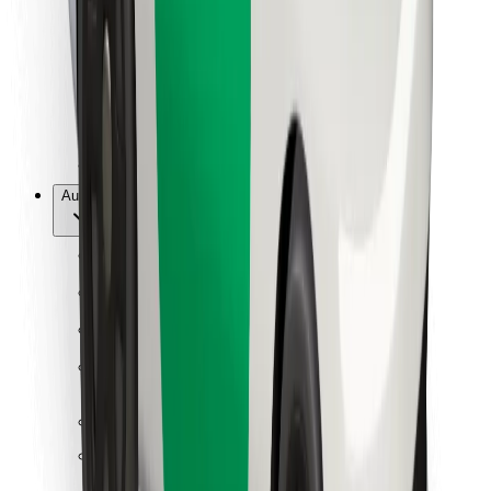
Pour les livreurs
Bolt Food
Pour les propriétaires de flotte
Pour les restaurants
Bolt for Business
Autres
Fournisseurs
Conditions générales
Cookies
Sécurité
Obtenez un trajet en quelques minutes !
Télécharger l'appli Bolt