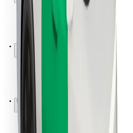
Sécurité des passagers
Sécurité des chauffeurs
Sécurité à trottinette
Safety Lab
Villes
Emplacements
Solutions pour les villes
Aéroports
Stations de charge Bolt
Support
Pour les passagers
Pour les chauffeurs