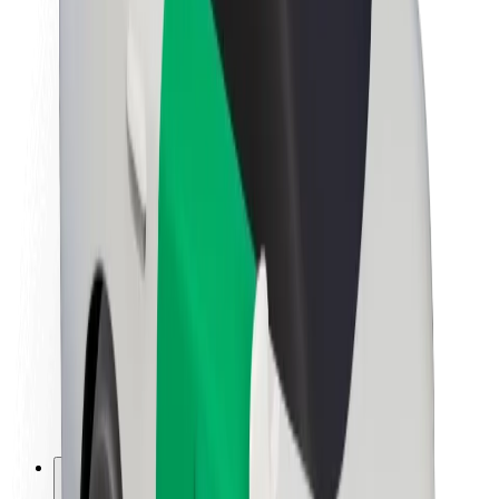
À propos de Bolt
La durabilité chez Bolt
Project Zero
Blog
Actualités
Lignes directrices de marque
Notre mission
Relations investisseurs
Équipe de direction
La marque
Ressources
Fonds urbain
Sécurité