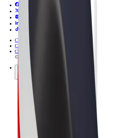
Conditions générales
Confidentialité
Cookies
© 2026 Bolt Technology OÜ
Services
Trajets
Trottinettes électriques
Bolt Market
Bolt Food
Bolt Drive
Bolt for Business