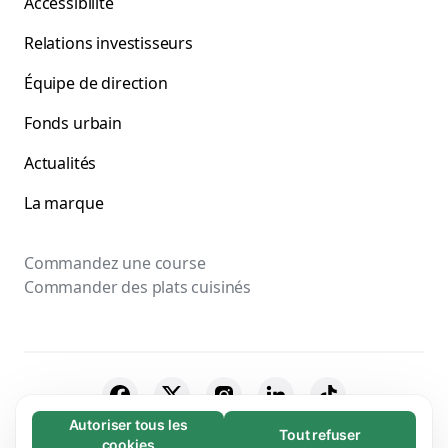
Accessibilité
Relations investisseurs
Équipe de direction
Fonds urbain
Actualités
La marque
Commandez une course
Commander des plats cuisinés
Autoriser tous les
Tout refuser
Nécessaires (65)
cookies