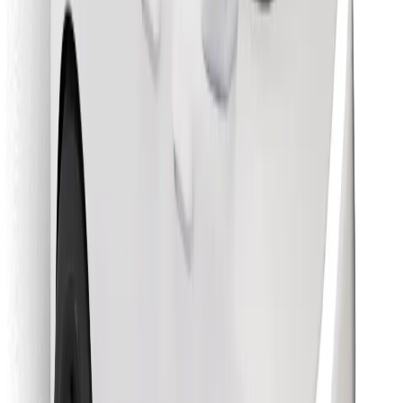
Pronađi svoje najdraže jelo!
Preuzmi aplikaciju Bolt Food