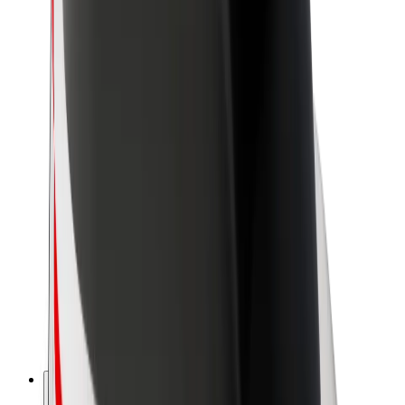
O platformi Bolt
Održivost uz Bolt
Projekt nula
Blog
Novosti
Smjernice za brend
Misija
Odnosi s investitorima
Vodstvo
Brend
Mediji
Urban Fund
Sigurnost