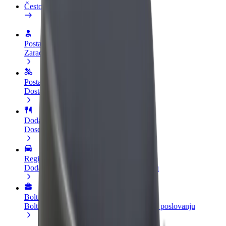
Često postavljana pitanja
Postani vozač
Zarađuj po vlastitim uvjetima
Postani dostavljač
Dostavljaj hranu i primaj tjedne isplate
Dodaj restoran ili trgovinu
Dosegni više kupaca i povećaj zaradu
Registriraj se kao vlasnik flote
Dodaj svoju flotu na Bolt i povećaj zaradu
Bolt for Business
Bolt proizvodi i usluge prilagođeni tvojem poslovanju