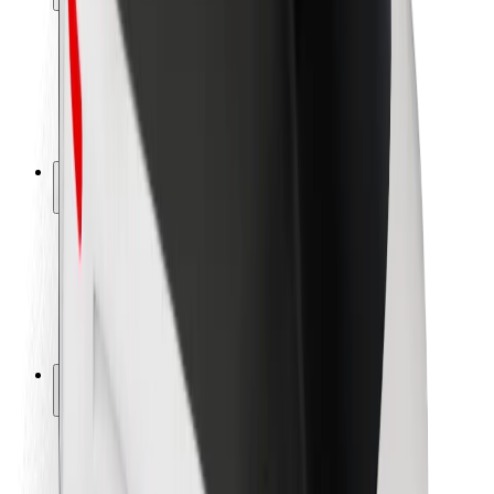
Sigurnost korisnika
Sigurnost vozača
Sigurnost na romobilu
Sigurnosni laboratorij
Gradovi
Lokacije
Gradska rješenja
Zračne luke
Bolt stanice za punjenje
Podrška
Za korisnike
Za vozače