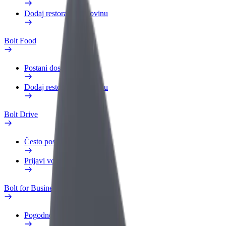
Dodaj restoran ili trgovinu
Bolt Food
Postani dostavljač
Dodaj restoran ili trgovinu
Bolt Drive
Često postavljana pitanja
Prijavi vozilo
Bolt for Business
Pogodnosti