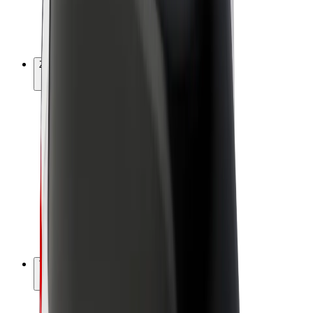
Električni bicikli
Bolt Plus
Zarađuj uz Bolt
Vozači
Zarada vozača
Dostavljači
Zarada dostavljača
Bolt Food trgovci
Flote
Franšize
Tvrtka
Karijere