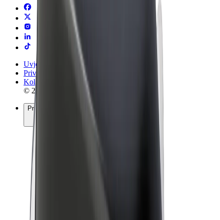
Uvjeti i odredbe
Privatnost
Kolačići
© 2026 Bolt Technology OÜ
Proizvodi
Vožnje
Romobili
Bolt Market
Bolt Food
Bolt Drive
Bolt for Business