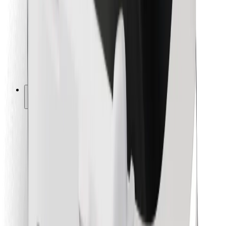
Za dostavljače
Bolt Food
Za vlasnike flota
Za restorane
Bolt for Business
Ostalo
Dobavljači
Uvjeti i odredbe
Kolačići
Sigurnost
Zatraži vožnju i putuj kroz nekoliko minuta!
Preuzmi aplikaciju Bolt