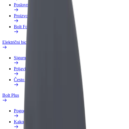
Poslovni profil
Proizvodi
Bolt Food za poslovne korisnike
Električni bicikli
Sigurnosni laboratorij
Prijavi problem
Često postavljana pitanja
Bolt Plus
Pogodnosti
Kako se pridružiti