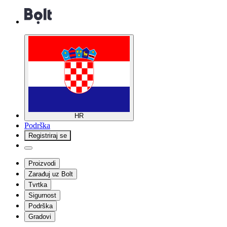
HR
Podrška
Registriraj se
Proizvodi
Zarađuj uz Bolt
Tvrtka
Sigurnost
Podrška
Gradovi