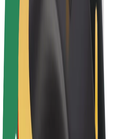
Električni bicikli
Bolt Plus
Zarađuj uz Bolt
Vozači
Zarada vozača
Dostavljači
Zarada dostavljača
Bolt Food trgovci
Flote
Franšize
Tvrtka
Karijere