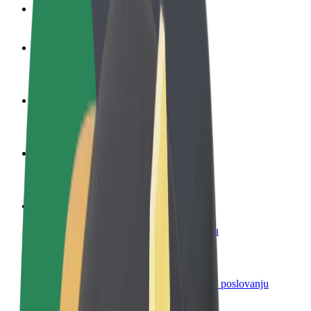
Često postavljana pitanja
Postani vozač
Zarađuj po vlastitim uvjetima
Postani dostavljač
Dostavljaj hranu i primaj tjedne isplate
Dodaj restoran ili trgovinu
Dosegni više kupaca i povećaj zaradu
Registriraj se kao vlasnik flote
Dodaj svoju flotu na Bolt i povećaj zaradu
Bolt for Business
Bolt proizvodi i usluge prilagođeni tvojem poslovanju