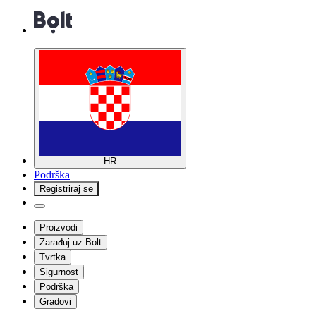
HR
Podrška
Registriraj se
Proizvodi
Zarađuj uz Bolt
Tvrtka
Sigurnost
Podrška
Gradovi