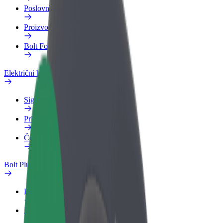
Poslovni profil
Proizvodi
Bolt Food za poslovne korisnike
Električni bicikli
Sigurnosni laboratorij
Prijavi problem
Često postavljana pitanja
Bolt Plus
Pogodnosti
Kako se pridružiti