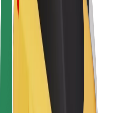
Sigurnost korisnika
Sigurnost vozača
Sigurnost na romobilu
Sigurnosni laboratorij
Gradovi
Lokacije
Gradska rješenja
Zračne luke
Bolt stanice za punjenje
Podrška
Za korisnike
Za vozače