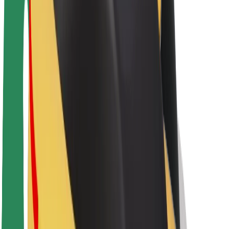
O platformi Bolt
Održivost uz Bolt
Projekt nula
Blog
Novosti
Smjernice za brend
Misija
Odnosi s investitorima
Vodstvo
Brend
Mediji
Urban Fund
Sigurnost