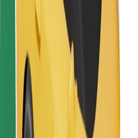
Za dostavljače
Bolt Food
Za vlasnike flota
Za restorane
Bolt for Business
Ostalo
Dobavljači
Uvjeti i odredbe
Kolačići
Sigurnost
Zatraži vožnju i putuj kroz nekoliko minuta!
Preuzmi aplikaciju Bolt