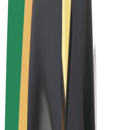
Uvjeti i odredbe
Privatnost
Kolačići
© 2026 Bolt Technology OÜ
Proizvodi
Vožnje
Romobili
Bolt Market
Bolt Food
Bolt Drive
Bolt for Business