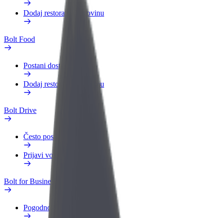
Dodaj restoran ili trgovinu
Bolt Food
Postani dostavljač
Dodaj restoran ili trgovinu
Bolt Drive
Često postavljana pitanja
Prijavi vozilo
Bolt for Business
Pogodnosti