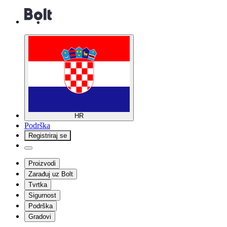
HR
Podrška
Registriraj se
Proizvodi
Zarađuj uz Bolt
Tvrtka
Sigurnost
Podrška
Gradovi