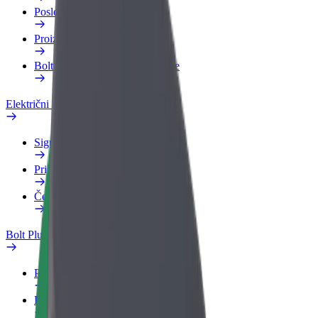
Poslovni profil
Proizvodi
Bolt Food za poslovne korisnike
Električni bicikli
Sigurnosni laboratorij
Prijavi problem
Često postavljana pitanja
Bolt Plus
Pogodnosti
Kako se pridružiti