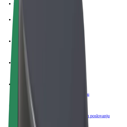
Često postavljana pitanja
Postani vozač
Zarađuj po vlastitim uvjetima
Postani dostavljač
Dostavljaj hranu i primaj tjedne isplate
Dodaj restoran ili trgovinu
Dosegni više kupaca i povećaj zaradu
Registriraj se kao vlasnik flote
Dodaj svoju flotu na Bolt i povećaj zaradu
Bolt for Business
Bolt proizvodi i usluge prilagođeni tvojem poslovanju