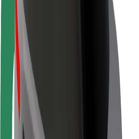
Sigurnost korisnika
Sigurnost vozača
Sigurnost na romobilu
Sigurnosni laboratorij
Gradovi
Lokacije
Gradska rješenja
Zračne luke
Bolt stanice za punjenje
Podrška
Za korisnike
Za vozače