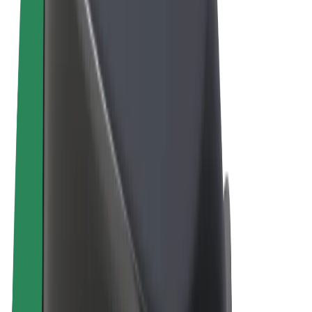
Uvjeti i odredbe
Privatnost
Kolačići
© 2026 Bolt Technology OÜ
Proizvodi
Vožnje
Romobili
Bolt Market
Bolt Food
Bolt Drive
Bolt for Business