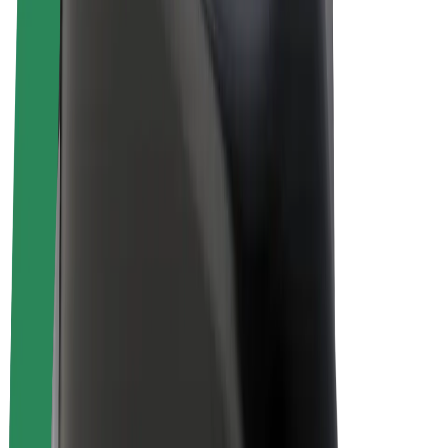
Električni bicikli
Bolt Plus
Zarađuj uz Bolt
Vozači
Zarada vozača
Dostavljači
Zarada dostavljača
Bolt Food trgovci
Flote
Franšize
Tvrtka
Karijere