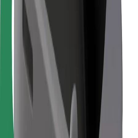
Za dostavljače
Bolt Food
Za vlasnike flota
Za restorane
Bolt for Business
Ostalo
Dobavljači
Uvjeti i odredbe
Kolačići
Sigurnost
Zatraži vožnju i putuj kroz nekoliko minuta!
Preuzmi aplikaciju Bolt