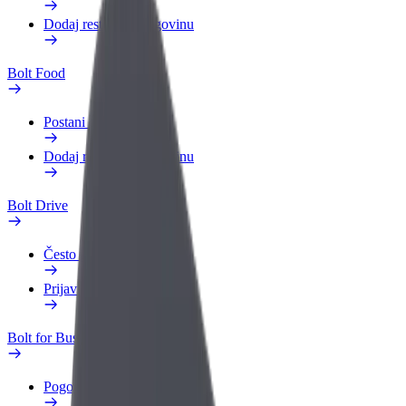
Dodaj restoran ili trgovinu
Bolt Food
Postani dostavljač
Dodaj restoran ili trgovinu
Bolt Drive
Često postavljana pitanja
Prijavi vozilo
Bolt for Business
Pogodnosti