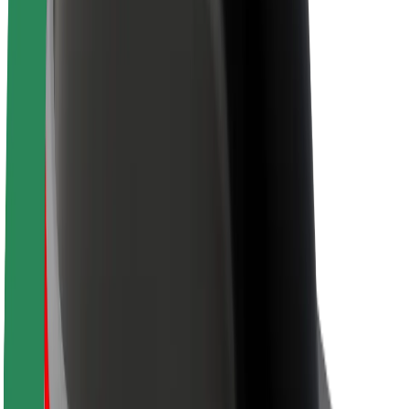
O platformi Bolt
Održivost uz Bolt
Projekt nula
Blog
Novosti
Smjernice za brend
Misija
Odnosi s investitorima
Vodstvo
Brend
Mediji
Urban Fund
Sigurnost