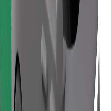
Pronađi svoje najdraže jelo!
Preuzmi aplikaciju Bolt Food